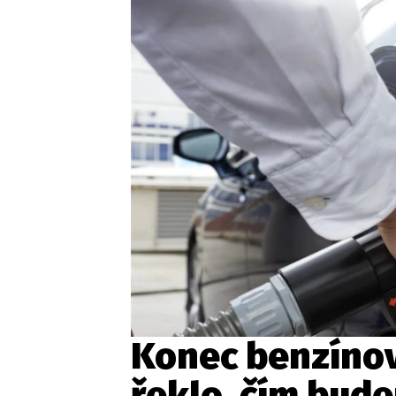
Etický kodex
Kontakt
V
Provozovatelem serveru 
Konec benzínov
řeklo, čím bude