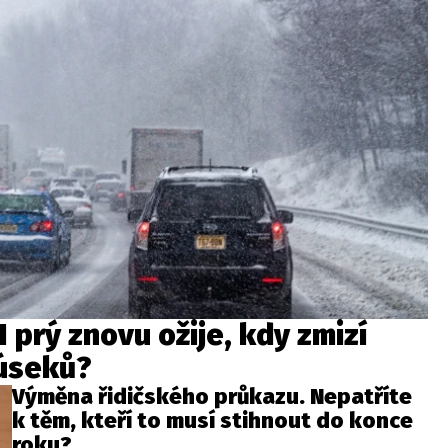
prý znovu ožije, kdy zmizí
 úseků?
Výměna řidičského průkazu. Nepatříte
k těm, kteří to musí stihnout do konce
roku?