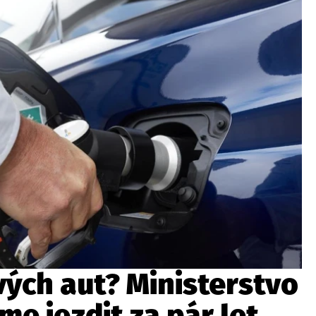
ydavatel
Inzerce
Osobní údaje / Cookies
autoroad.cz je INCORP MEDIA GROUP s.r.o., IČ: 118 23 054
ých aut? Ministerstvo
me jezdit za pár let