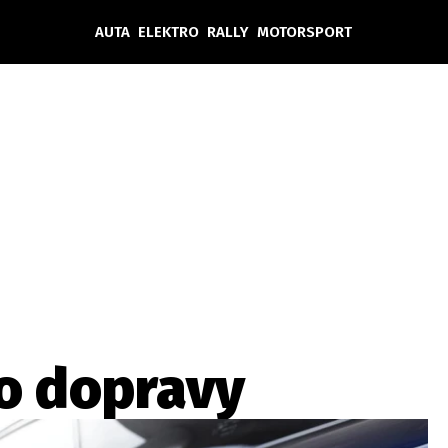
AUTA
ELEKTRO
RALLY
MOTORSPORT
Auta
Elektro
Rally
Motorsport
Testy aut
Novinky ze světa EV
Ostatní
Pit Lane
Novinky
Testy elektromobilů
Tiskovky
Češi v akci
Eko
Trh s elektromobily
Rozhovory
FIA CEZ & Poháry
Spy
Dakar
Mezinárodní scéna
Historie
Z domova
Zajímavosti
Ze světa
Technika
Ekonomika
o dopravy
Český trh
Tuning
Profi