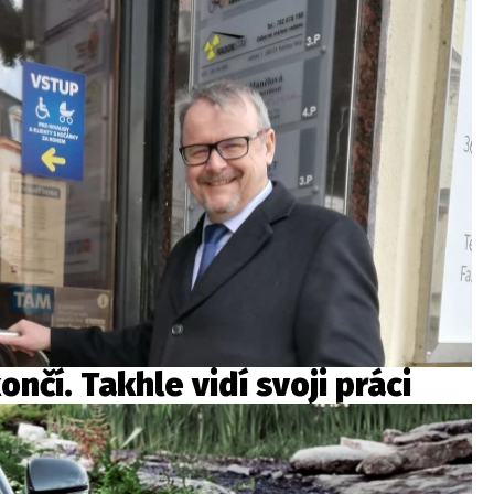
nčí. Takhle vidí svoji práci