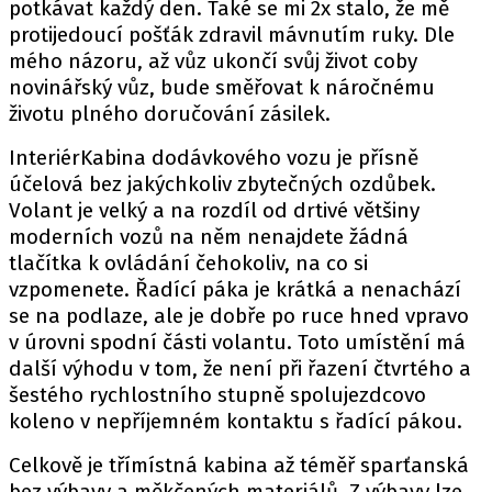
potkávat každý den. Také se mi 2x stalo, že mě
protijedoucí pošťák zdravil mávnutím ruky. Dle
mého názoru, až vůz ukončí svůj život coby
Provozovatelem serveru autoroad.cz je
novinářský vůz, bude směřovat k náročnému
INCORP MEDIA GROUP s.r.o., IČ: 118 23 054
životu plného doručování zásilek.
InteriérKabina dodávkového vozu je přísně
účelová bez jakýchkoliv zbytečných ozdůbek.
Volant je velký a na rozdíl od drtivé většiny
moderních vozů na něm nenajdete žádná
tlačítka k ovládání čehokoliv, na co si
vzpomenete. Řadící páka je krátká a nenachází
se na podlaze, ale je dobře po ruce hned vpravo
v úrovni spodní části volantu. Toto umístění má
další výhodu v tom, že není při řazení čtvrtého a
šestého rychlostního stupně spolujezdcovo
koleno v nepříjemném kontaktu s řadící pákou.
Celkově je třímístná kabina až téměř sparťanská
bez výbavy a měkčených materiálů. Z výbavy lze