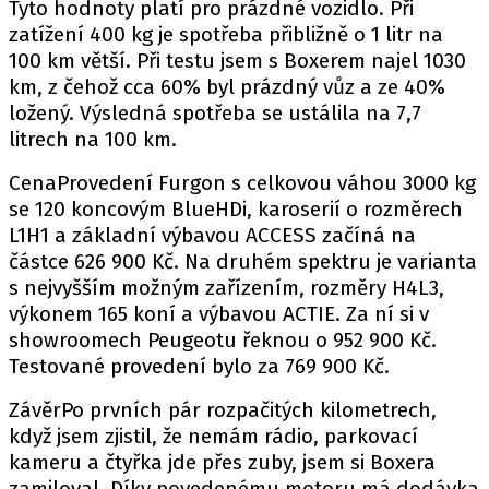
Tyto hodnoty platí pro prázdné vozidlo. Při
zatížení 400 kg je spotřeba přibližně o 1 litr na
100 km větší. Při testu jsem s Boxerem najel 1030
km, z čehož cca 60% byl prázdný vůz a ze 40%
ložený. Výsledná spotřeba se ustálila na 7,7
litrech na 100 km.
CenaProvedení Furgon s celkovou váhou 3000 kg
se 120 koncovým BlueHDi, karoserií o rozměrech
L1H1 a základní výbavou ACCESS začíná na
částce 626 900 Kč. Na druhém spektru je varianta
s nejvyšším možným zařízením, rozměry H4L3,
výkonem 165 koní a výbavou ACTIE. Za ní si v
showroomech Peugeotu řeknou o 952 900 Kč.
Testované provedení bylo za 769 900 Kč.
ZávěrPo prvních pár rozpačitých kilometrech,
když jsem zjistil, že nemám rádio, parkovací
kameru a čtyřka jde přes zuby, jsem si Boxera
zamiloval. Díky povedenému motoru má dodávka