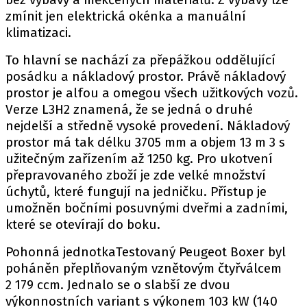
zmínit jen elektrická okénka a manuální
klimatizaci.
To hlavní se nachází za přepážkou oddělující
posádku a nákladový prostor. Právě nákladový
prostor je alfou a omegou všech užitkových vozů.
Verze L3H2 znamená, že se jedná o druhé
nejdelší a středně vysoké provedení. Nákladový
prostor má tak délku 3705 mm a objem 13 m 3 s
užitečným zařízením až 1250 kg. Pro ukotvení
přepravovaného zboží je zde velké množství
úchytů, které fungují na jedničku. Přístup je
umožněn bočními posuvnými dveřmi a zadními,
které se otevírají do boku.
Pohonná jednotkaTestovaný Peugeot Boxer byl
poháněn přeplňovaným vznětovým čtyřválcem
2 179 ccm. Jednalo se o slabší ze dvou
výkonnostních variant s výkonem 103 kW (140