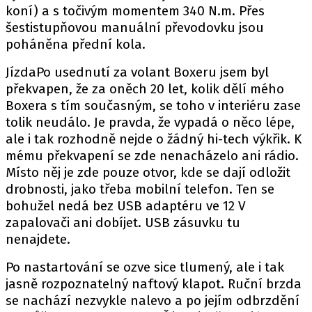
koní) a s točivým momentem 340 N.m. Přes
šestistupňovou manuální převodovku jsou
poháněna přední kola.
JízdaPo usednutí za volant Boxeru jsem byl
překvapen, že za oněch 20 let, kolik dělí mého
Boxera s tím současným, se toho v interiéru zase
tolik neudálo. Je pravda, že vypadá o něco lépe,
ale i tak rozhodně nejde o žádný hi-tech výkřik. K
mému překvapení se zde nenacházelo ani rádio.
Místo něj je zde pouze otvor, kde se dají odložit
drobnosti, jako třeba mobilní telefon. Ten se
bohužel nedá bez USB adaptéru ve 12 V
zapalovači ani dobíjet. USB zásuvku tu
nenajdete.
Po nastartování se ozve sice tlumený, ale i tak
jasně rozpoznatelný naftový klapot. Ruční brzda
se nachází nezvykle nalevo a po jejím odbrzdění