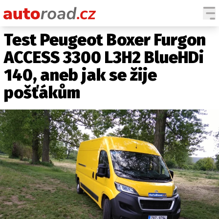
Test Peugeot Boxer Furgon
AUTA
ACCESS 3300 L3H2 BlueHDi
TESTY AUT
140, aneb jak se žije
NOVINKY
pošťákům
EKO
SPY
HISTORIE
ZAJÍMAVOSTI
TECHNIKA
EKONOMIKA
ČESKÝ TRH
TUNING
PROFI