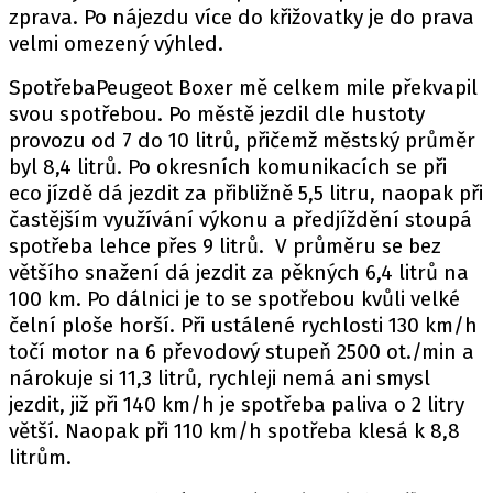
zprava. Po nájezdu více do křižovatky je do prava
velmi omezený výhled.
SpotřebaPeugeot Boxer mě celkem mile překvapil
svou spotřebou. Po městě jezdil dle hustoty
provozu od 7 do 10 litrů, přičemž městský průměr
byl 8,4 litrů. Po okresních komunikacích se při
eco jízdě dá jezdit za přibližně 5,5 litru, naopak při
častějším využívání výkonu a předjíždění stoupá
spotřeba lehce přes 9 litrů. V průměru se bez
většího snažení dá jezdit za pěkných 6,4 litrů na
100 km. Po dálnici je to se spotřebou kvůli velké
čelní ploše horší. Při ustálené rychlosti 130 km/h
točí motor na 6 převodový stupeň 2500 ot./min a
nárokuje si 11,3 litrů, rychleji nemá ani smysl
jezdit, již při 140 km/h je spotřeba paliva o 2 litry
větší. Naopak při 110 km/h spotřeba klesá k 8,8
litrům.