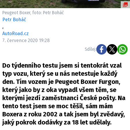
ELEKTRO
Peugeot Boxer, foto: Petr Boháč
NOVINKY ZE SVĚTA EV
Petr Boháč
,
TESTY ELEKTROMOBILŮ
AutoRoad.cz
TRH S ELEKTROMOBILY
7. července 2020 19:28
RALLY
Sdílej:
OSTATNÍ
Do týdenního testu jsem si tentokrát vzal
TISKOVKY
typ vozu, který se u nás netestuje každý
ROZHOVORY
den. Tím vozem je Peugeot Boxer Furgon,
DAKAR
který jako by z oka vypadl všem těm, se
Z DOMOVA
kterými jezdí zaměstnanci České pošty. Na
ZE SVĚTA
tento test jsem se moc těšil, sám mám
Boxera z roku 2002 a tak jsem byl zvědavý,
MOTORSPORT
jaký pokrok dodávky za 18 let udělaly.