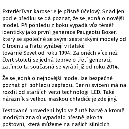
PIT LANE
ČEŠI V AKCI
ExteriérTvar karoserie je přísně účelový. Snad jen
podle předku se dá poznat, že se jedná o novější
FIA CEZ & POHÁRY
model. Při pohledu z boku vypadá vůz téměř
MEZINÁRODNÍ SCÉNA
identicky jako první generace Peugeotu Boxer,
který se společně se svými sesterskými modely od
SLEDUJTE NÁS NA
|
Citroenu a Fiatu vyrábějí v italské
továrně Sevel od roku 1994. Za oněch více než
čtvrt století se jedná teprve o třetí generaci,
Máte příběh, fotku nebo video?
zatímco ta současná se vyrábí již od roku 2014.
Pošlete e-mail na autoroad.cz
Že se jedná o nejnovější model lze bezpečně
poznat při pohledu zepředu. Denní svícení má na
ETICKÝ KODEX
rozdíl od starších verzí technologii LED. Také
nárazník s velkou maskou chladiče je zde jiný.
KONTAKT
VYDAVATEL
Testované provedení bylo ve žluté barvě a kromě
INZERCE
modrých znaků vypadalo přesně jako ta
poštovní, která můžeme na našich silnicích
OSOBNÍ ÚDAJE / COOKIES