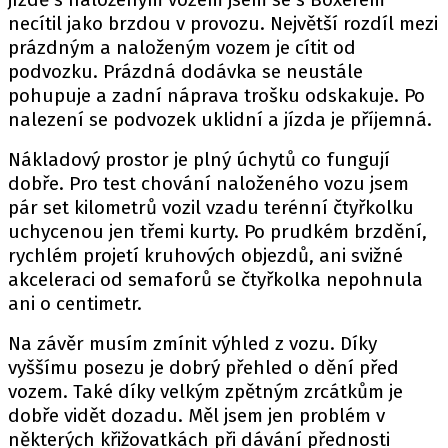
necítil jako brzdou v provozu. Největší rozdíl mezi
prázdným a naloženým vozem je cítit od
podvozku. Prázdná dodávka se neustále
pohupuje a zadní náprava trošku odskakuje. Po
nalezení se podvozek uklidní a jízda je příjemná.
Nákladový prostor je plný úchytů co fungují
dobře. Pro test chování naloženého vozu jsem
pár set kilometrů vozil vzadu terénní čtyřkolku
uchycenou jen třemi kurty. Po prudkém brzdění,
rychlém projetí kruhových objezdů, ani svižné
akceleraci od semaforů se čtyřkolka nepohnula
ani o centimetr.
Na závěr musím zmínit výhled z vozu. Díky
vyššímu posezu je dobrý přehled o dění před
vozem. Také díky velkým zpětným zrcátkům je
dobře vidět dozadu. Měl jsem jen problém v
některých křižovatkách při dávání přednosti