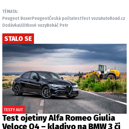
TÉMATA:
Peugeot Boxer
Peugeot
Česká pošta
test
Test vozu
AutoRoad.cz
Dodávka
Užitkové vozy
Boháč Petr
STALO SE
TESTY AUT
Test ojetiny Alfa Romeo Giulia
Veloce Q4 – kladivo na BMW 3 či