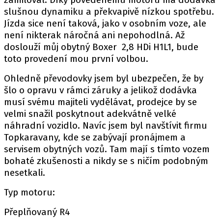
slušnou dynamiku a překvapivě nízkou spotřebu.
Jízda sice není taková, jako v osobním voze, ale
není nikterak náročná ani nepohodlná. Až
doslouží můj obytný Boxer 2,8 HDi H1L1, bude
toto provedení mou první volbou.
Ohledně převodovky jsem byl ubezpečen, že by
šlo o opravu v rámci záruky a jelikož dodávka
musí svému majiteli vydělávat, prodejce by se
velmi snažil poskytnout adekvátně velké
náhradní vozidlo. Navíc jsem byl navštívit firmu
Topkaravany, kde se zabývají pronájmem a
servisem obytných vozů. Tam mají s tímto vozem
bohaté zkušenosti a nikdy se s ničím podobným
nesetkali.
Typ motoru:
Přeplňovaný R4