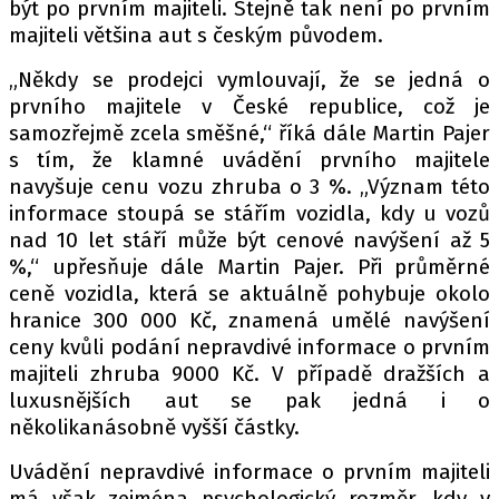
být po prvním majiteli. Stejně tak není po prvním
majiteli většina aut s českým původem.
„Někdy se prodejci vymlouvají, že se jedná o
Provozovatelem serveru autoroad.cz je
prvního majitele v České republice, což je
INCORP MEDIA GROUP s.r.o., IČ: 118 23 054
samozřejmě zcela směšné,“ říká dále Martin Pajer
s tím, že klamné uvádění prvního majitele
navyšuje cenu vozu zhruba o 3 %. „Význam této
informace stoupá se stářím vozidla, kdy u vozů
nad 10 let stáří může být cenové navýšení až 5
%,“ upřesňuje dále Martin Pajer. Při průměrné
ceně vozidla, která se aktuálně pohybuje okolo
hranice 300 000 Kč, znamená umělé navýšení
ceny kvůli podání nepravdivé informace o prvním
majiteli zhruba 9000 Kč. V případě dražších a
luxusnějších aut se pak jedná i o
několikanásobně vyšší částky.
Uvádění nepravdivé informace o prvním majiteli
má však zejména psychologický rozměr, kdy v