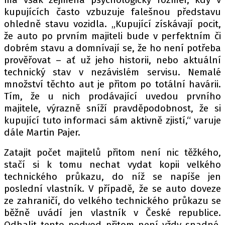
kupujících často vzbuzuje falešnou představu
ohledně stavu vozidla. „Kupující získávají pocit,
že auto po prvním majiteli bude v perfektním či
dobrém stavu a domnívají se, že ho není potřeba
prověřovat – ať už jeho historii, nebo aktuální
technický stav v nezávislém servisu. Nemalé
množství těchto aut je přitom po totální havárii.
Tím, že u nich prodávající uvedou prvního
majitele, výrazně sníží pravděpodobnost, že si
kupující tuto informaci sám aktivně zjistí,“ varuje
dále Martin Pajer.
Zatajit počet majitelů přitom není nic těžkého,
stačí si k tomu nechat vydat kopii velkého
technického průkazu, do níž se napíše jen
poslední vlastník. V případě, že se auto doveze
ze zahraničí, do velkého technického průkazu se
běžně uvádí jen vlastník v České republice.
Odhalit tento podvod přitom není vždy snadné.