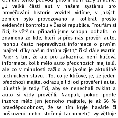
„U velké části aut v našem systému pro
prověřování historie vozidel vidíme, v jakých
zemích bylo provozováno a kolikrát prošlo
evidenční kontrolou v České republice. Troufám si
říci, že většinu případů jsme schopni odhalit. To
znamená že lidé, kteří si přes nás prověří auto,
mohou často nepravdivost informace o prvním
majiteli díky našim datům zjistit,“ říká dále Martin
Pajer s tím, že ale pro zákazníka není klíčová
informace, kolik mělo auto předchozích majitelů,
ale co v minulosti zažilo a v jakém je aktuálně
technickém stavu. „To, co je klíčové, je, že jeden
předchozí majitel odrazuje lidi od prověření auta.
Důležité je tedy říci, aby se nenechali zviklat a
auto si vždy prověřili. Naopak, pokud podle
inzerce mělo jen jednoho majitele, je až 66 %
pravděpodobnost, že se tím kryje havárie či
poškození nebo stočený tachometr,“ vysvětluje