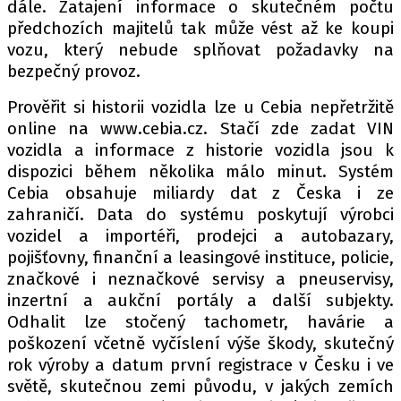
dále. Zatajení informace o skutečném počtu
předchozích majitelů tak může vést až ke koupi
vozu, který nebude splňovat požadavky na
bezpečný provoz.
Prověřit si historii vozidla lze u Cebia nepřetržitě
online na www.cebia.cz. Stačí zde zadat VIN
vozidla a informace z historie vozidla jsou k
dispozici během několika málo minut. Systém
Cebia obsahuje miliardy dat z Česka i ze
zahraničí. Data do systému poskytují výrobci
vozidel a importéři, prodejci a autobazary,
pojišťovny, finanční a leasingové instituce, policie,
značkové i neznačkové servisy a pneuservisy,
inzertní a aukční portály a další subjekty.
Odhalit lze stočený tachometr, havárie a
poškození včetně vyčíslení výše škody, skutečný
rok výroby a datum první registrace v Česku i ve
světě, skutečnou zemi původu, v jakých zemích