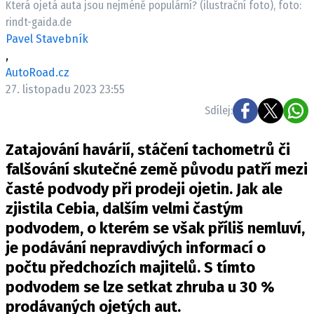
Která ojetá auta jsou nejméně populární? (ilustrační foto), foto:
ELEKTRO
rindt-gaida.de
Pavel Stavebník
NOVINKY ZE SVĚTA EV
,
TESTY ELEKTROMOBILŮ
AutoRoad.cz
TRH S ELEKTROMOBILY
27. listopadu 2023 23:55
Sdílej:
RALLY
Zatajování havárií, stáčení tachometrů či
OSTATNÍ
falšování skutečné země původu patří mezi
TISKOVKY
časté podvody při prodeji ojetin. Jak ale
ROZHOVORY
zjistila Cebia, dalším velmi častým
DAKAR
podvodem, o kterém se však příliš nemluví,
Z DOMOVA
je podávání nepravdivých informací o
ZE SVĚTA
počtu předchozích majitelů. S tímto
MOTORSPORT
podvodem se lze setkat zhruba u 30 %
prodávaných ojetých aut.