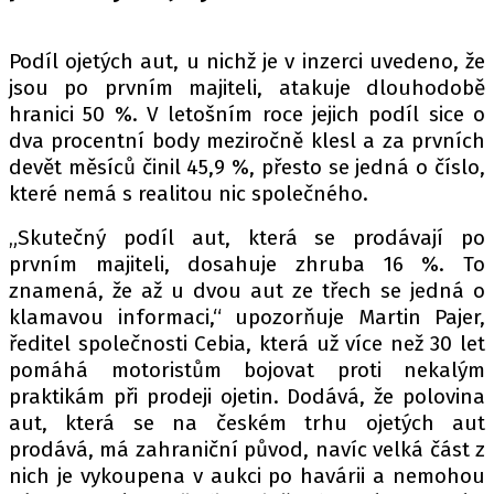
PIT LANE
ČEŠI V AKCI
Podíl ojetých aut, u nichž je v inzerci uvedeno, že
FIA CEZ & POHÁRY
jsou po prvním majiteli, atakuje dlouhodobě
MEZINÁRODNÍ SCÉNA
hranici 50 %. V letošním roce jejich podíl sice o
dva procentní body meziročně klesl a za prvních
devět měsíců činil 45,9 %, přesto se jedná o číslo,
SLEDUJTE NÁS NA
|
které nemá s realitou nic společného.
„Skutečný podíl aut, která se prodávají po
Máte příběh, fotku nebo video?
prvním majiteli, dosahuje zhruba 16 %. To
Pošlete e-mail na autoroad.cz
znamená, že až u dvou aut ze třech se jedná o
klamavou informaci,“ upozorňuje Martin Pajer,
ředitel společnosti Cebia, která už více než 30 let
ETICKÝ KODEX
pomáhá motoristům bojovat proti nekalým
KONTAKT
praktikám při prodeji ojetin. Dodává, že polovina
VYDAVATEL
aut, která se na českém trhu ojetých aut
INZERCE
prodává, má zahraniční původ, navíc velká část z
nich je vykoupena v aukci po havárii a nemohou
OSOBNÍ ÚDAJE / COOKIES