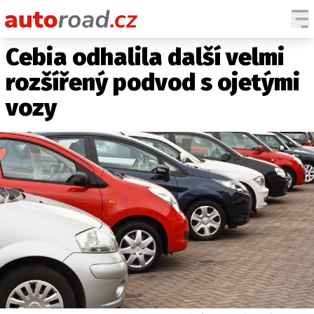
Cebia odhalila další velmi
AUTA
rozšířený podvod s ojetými
TESTY AUT
vozy
NOVINKY
EKO
SPY
HISTORIE
ZAJÍMAVOSTI
TECHNIKA
EKONOMIKA
ČESKÝ TRH
TUNING
PROFI