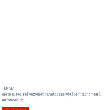
TÉMATA:
ojetá auta
ojeté vozy
ojetina
Autobazary
Stáčení tachometrů
AutoRoad.cz