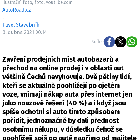
Ilustrační foto, foto: youtube.com
ELEKTRO
AutoRoad.cz
,
NOVINKY ZE SVĚTA EV
Pavel Stavebník
TESTY ELEKTROMOBILŮ
8. dubna 2021 00:14
TRH S ELEKTROMOBILY
Sdílej:
RALLY
Zavření prodejních míst autobazarů a
OSTATNÍ
přechod na online prodej i v oblasti aut
TISKOVKY
většině Čechů nevyhovuje. Dvě pětiny lidí,
kteří se aktuálně poohlížejí po ojetém
ROZHOVORY
voze, vnímají nákup auta přes internet jen
DAKAR
jako nouzové řešení (40 %) a i když jsou
Z DOMOVA
spíše ochotni si auto tímto způsobem
ZE SVĚTA
pořídit, jednoznačně by dali přednost
MOTORSPORT
osobnímu nákupu, v důsledku čehož se
poohlížejí spíš po autě napřímo od majitele