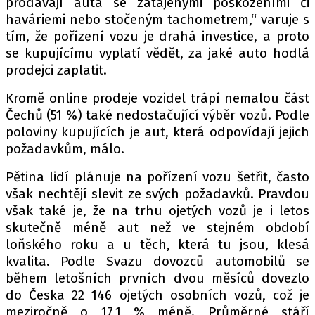
prodávají auta se zatajenými poškozeními či
haváriemi nebo stočeným tachometrem,“ varuje s
tím, že pořízení vozu je drahá investice, a proto
se kupujícímu vyplatí vědět, za jaké auto hodlá
prodejci zaplatit.
Kromě online prodeje vozidel trápí nemalou část
Čechů (51 %) také nedostačující výběr vozů. Podle
poloviny kupujících je aut, která odpovídají jejich
požadavkům, málo.
Pětina lidí plánuje na pořízení vozu šetřit, často
však nechtějí slevit ze svých požadavků. Pravdou
však také je, že na trhu ojetých vozů je i letos
skutečně méně aut než ve stejném období
loňského roku a u těch, která tu jsou, klesá
kvalita. Podle Svazu dovozců automobilů se
během letošních prvních dvou měsíců dovezlo
do Česka 22 146 ojetých osobních vozů, což je
meziročně o 17,1 % méně. Průměrné stáří