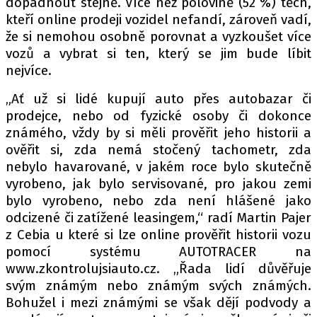
dopadnout stejně. Více než polovině (52 %) těch,
kteří online prodeji vozidel nefandí, zároveň vadí,
že si nemohou osobně porovnat a vyzkoušet více
vozů a vybrat si ten, který se jim bude líbit
nejvíce.
„Ať už si lidé kupují auto přes autobazar či
prodejce, nebo od fyzické osoby či dokonce
známého, vždy by si měli prověřit jeho historii a
ověřit si, zda nemá stočený tachometr, zda
nebylo havarované, v jakém roce bylo skutečně
vyrobeno, jak bylo servisované, pro jakou zemi
bylo vyrobeno, nebo zda není hlášené jako
odcizené či zatížené leasingem,“ radí Martin Pajer
z Cebia u které si lze online prověřit historii vozu
pomocí systému AUTOTRACER na
www.zkontrolujsiauto.cz. „Řada lidí důvěřuje
svým známým nebo známým svých známých.
Bohužel i mezi známými se však dějí podvody a