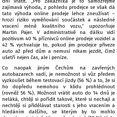
dní vrátit. „Pro zákazníka je to samozřejmě
zajímavá výhoda, z pohledu prodejce se však dá
tato výhoda online prodeje lehce zneužívat –
hrozí riziko vyměňování součástek a následné
vracení méně kvalitního vozu,“ upozorňuje
Martin Pajer. V administrativě na dálku vidí
pozitivum 40 % příznivců online prodeje vozidel a
42 % vychvaluje to, pokud jim prodejce přiveze
auto až před dům a nemusí nikam jezdit, čímž
ušetří nejen čas, ale i peníze.
Co naopak jiným Čechům na zavřených
autobazarech vadí, je nemožnost si vůz předem
vyzkoušet během testovací jízdy (56 %) a to, že si
ho dopředu nemohou v klidu prohlédnout
(rovněž 56 %). Možnost vrátit auto do 14 dnů je
neláká, chtějí si pořídit takové, které si nechají a
nechtějí si přidělávat starosti s jeho vracením a
hledáním dalšího, se kterým by to mohlo