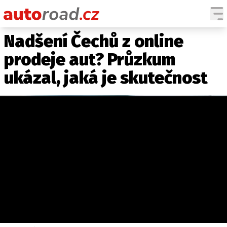
Nadšení Čechů z online
AUTA
prodeje aut? Průzkum
TESTY AUT
ukázal, jaká je skutečnost
NOVINKY
EKO
SPY
HISTORIE
ZAJÍMAVOSTI
TECHNIKA
EKONOMIKA
ČESKÝ TRH
TUNING
PROFI