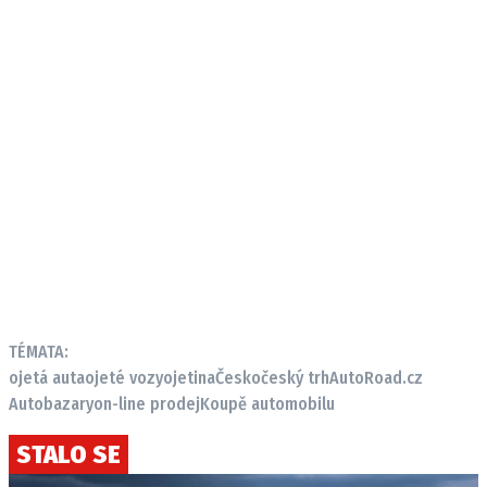
TÉMATA:
ojetá auta
ojeté vozy
ojetina
Česko
český trh
AutoRoad.cz
Autobazary
on-line prodej
Koupě automobilu
STALO SE