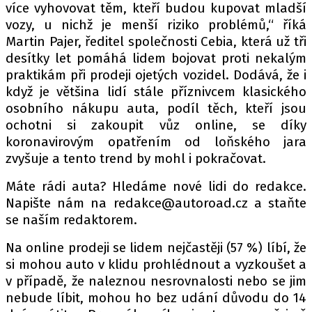
více vyhovovat těm, kteří budou kupovat mladší
vozy, u nichž je menší riziko problémů,“ říká
Martin Pajer, ředitel společnosti Cebia, která už tři
Provozovatelem serveru autoroad.cz je
desítky let pomáhá lidem bojovat proti nekalým
INCORP MEDIA GROUP s.r.o., IČ: 118 23 054
praktikám při prodeji ojetých vozidel. Dodává, že i
když je většina lidí stále příznivcem klasického
osobního nákupu auta, podíl těch, kteří jsou
ochotni si zakoupit vůz online, se díky
koronavirovým opatřením od loňského jara
zvyšuje a tento trend by mohl i pokračovat.
Máte rádi auta? Hledáme nové lidi do redakce.
Napište nám na redakce@autoroad.cz a staňte
se naším redaktorem.
Na online prodeji se lidem nejčastěji (57 %) líbí, že
si mohou auto v klidu prohlédnout a vyzkoušet a
v případě, že naleznou nesrovnalosti nebo se jim
nebude líbit, mohou ho bez udání důvodu do 14