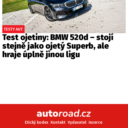
TESTY AUT
Test ojetiny: BMW 520d – stojí
stejně jako ojetý Superb, ale
hraje úplně jinou ligu
Etický kodex
Kontakt
Vydavatel
Inzerce