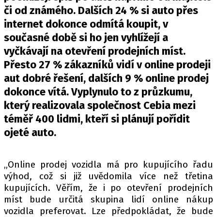
PIT LANE
či od známého. Dalších 24 % si auto přes
ČEŠI V AKCI
internet dokonce odmítá koupit, v
FIA CEZ & POHÁRY
současné době si ho jen vyhlížejí a
MEZINÁRODNÍ SCÉNA
vyčkávají na otevření prodejních míst.
Přesto 27 % zákazníků vidí v online prodeji
SLEDUJTE NÁS NA
|
aut dobré řešení, dalších 9 % online prodej
dokonce vítá. Vyplynulo to z průzkumu,
který realizovala společnost Cebia mezi
Máte příběh, fotku nebo video?
téměř 400 lidmi, kteří si plánují pořídit
Pošlete e-mail na autoroad.cz
ojeté auto.
ETICKÝ KODEX
„Online prodej vozidla má pro kupujícího řadu
KONTAKT
výhod, což si již uvědomila více než třetina
VYDAVATEL
kupujících. Věřím, že i po otevření prodejních
INZERCE
míst bude určitá skupina lidí online nákup
vozidla preferovat. Lze předpokládat, že bude
OSOBNÍ ÚDAJE / COOKIES