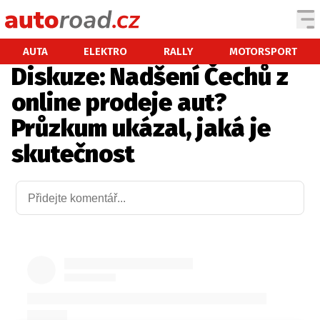
AUTA
AUTA
ELEKTRO
RALLY
MOTORSPORT
Diskuze: Nadšení Čechů z
TESTY AUT
online prodeje aut?
NOVINKY
Průzkum ukázal, jaká je
EKO
skutečnost
SPY
HISTORIE
ZAJÍMAVOSTI
TECHNIKA
EKONOMIKA
ČESKÝ TRH
TUNING
PROFI