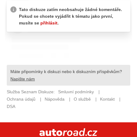
ELEKTRO
NOVINKY ZE SVĚTA EV
TESTY ELEKTROMOBILŮ
TRH S ELEKTROMOBILY
RALLY
OSTATNÍ
TISKOVKY
ROZHOVORY
DAKAR
Z DOMOVA
ZE SVĚTA
MOTORSPORT