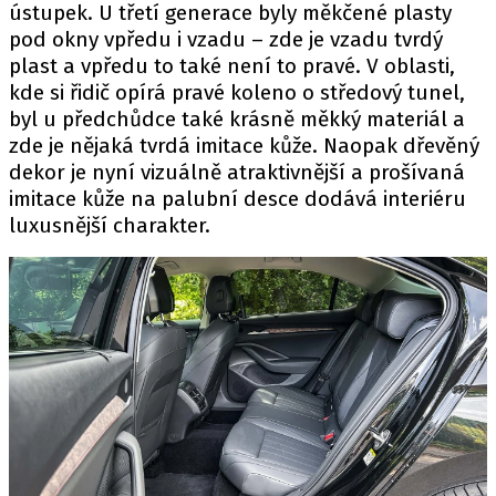
ústupek. U třetí generace byly měkčené plasty
pod okny vpředu i vzadu – zde je vzadu tvrdý
plast a vpředu to také není to pravé. V oblasti,
kde si řidič opírá pravé koleno o středový tunel,
byl u předchůdce také krásně měkký materiál a
zde je nějaká tvrdá imitace kůže. Naopak dřevěný
dekor je nyní vizuálně atraktivnější a prošívaná
imitace kůže na palubní desce dodává interiéru
luxusnější charakter.