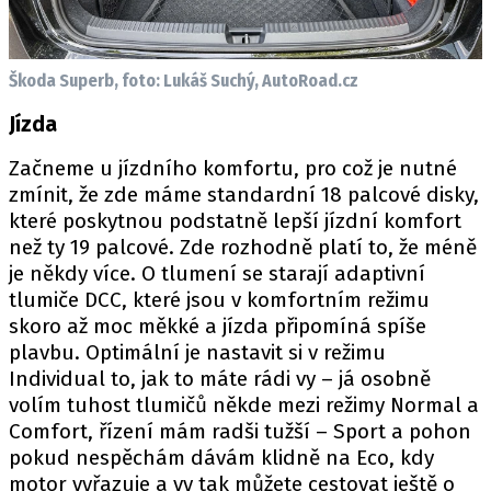
Škoda Superb, foto: Lukáš Suchý, AutoRoad.cz
Jízda
Začneme u jízdního komfortu, pro což je nutné
zmínit, že zde máme standardní 18 palcové disky,
které poskytnou podstatně lepší jízdní komfort
než ty 19 palcové. Zde rozhodně platí to, že méně
je někdy více. O tlumení se starají adaptivní
tlumiče DCC, které jsou v komfortním režimu
skoro až moc měkké a jízda připomíná spíše
plavbu. Optimální je nastavit si v režimu
Individual to, jak to máte rádi vy – já osobně
volím tuhost tlumičů někde mezi režimy Normal a
Comfort, řízení mám radši tužší – Sport a pohon
pokud nespěchám dávám klidně na Eco, kdy
motor vyřazuje a vy tak můžete cestovat ještě o