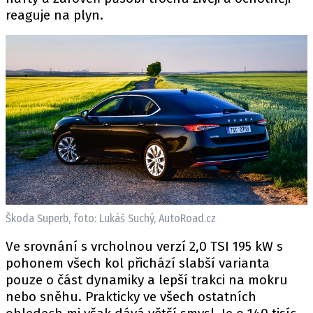
reaguje na plyn.
Škoda Superb, foto: Lukáš Suchý, AutoRoad.cz
Ve srovnání s vrcholnou verzí 2,0 TSI 195 kW s
pohonem všech kol přichází slabší varianta
pouze o část dynamiky a lepší trakci na mokru
nebo sněhu. Prakticky ve všech ostatních