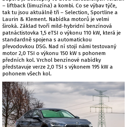
PIT LANE
– liftback (limuzína) a kombi. Co se výbav týče,
ČEŠI V AKCI
tak tu jsou aktuálně tři – Selection, Sportline a
FIA CEZ & POHÁRY
Laurin & Klement. Nabídka motorů je velmi
široká. Základ tvoří mild-hybridní benzínová
MEZINÁRODNÍ SCÉNA
patnáctistovka 1,5 eTSI o výkonu 110 kW, která je
standardně spojena s automatickou
SLEDUJTE NÁS NA
|
převodovkou DSG. Nad ní stojí námi testovaný
motor 2,0 TSI o výkonu 150 kW s pohonem
předních kol. Vrchol benzínové nabídky
Máte příběh, fotku nebo video?
představuje verze 2,0 TSI s výkonem 195 kW a
Pošlete e-mail na autoroad.cz
pohonem všech kol.
ETICKÝ KODEX
KONTAKT
VYDAVATEL
INZERCE
OSOBNÍ ÚDAJE / COOKIES