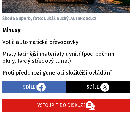
Škoda Superb, foto: Lukáš Suchý, AutoRoad.cz
Minusy
Volič automatické převodovky
Místy lacinější materiály uvnitř (pod bočními
okny, tvrdý středový tunel)
Proti předchozí generaci složitější ovládání
SDÍLEJ
SDÍLEJ
VSTOUPIT DO DISKUZE