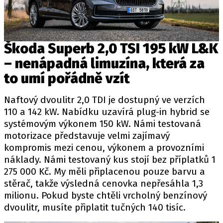
Provozovatelem serveru autoroad.cz je
Škoda Superb 2,0 TSI 195 kW L&K
INCORP MEDIA GROUP s.r.o., IČ: 118 23 054
– nenápadná limuzína, která za
to umí pořádně vzít
Naftový dvoulitr 2,0 TDI je dostupný ve verzích
110 a 142 kW. Nabídku uzavírá plug-in hybrid se
systémovým výkonem 150 kW. Námi testovaná
motorizace představuje velmi zajímavý
kompromis mezi cenou, výkonem a provozními
náklady. Námi testovaný kus stojí bez příplatků 1
275 000 Kč. My měli připlacenou pouze barvu a
stěrač, takže výsledná cenovka nepřesáhla 1,3
milionu. Pokud byste chtěli vrcholný benzínový
dvoulitr, musíte připlatit tučných 140 tisíc.