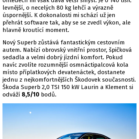
ohledech mi však dává větší smysl. Je o 140 tisíc
levnější, o necelých 80 kg lehčí a výrazně
úspornější. K dokonalosti mi schází už jen
přehrát software tak, aby se se zvedl výkon, ale
hlavně kroutící moment.
Nový Superb zůstává fantastickým cestovním
autem. Nabízí obrovský vnitřní prostor, špičková
sedadla a velmi dobrý jízdní komfort. Pokud
navíc zvolíte rozumnější osmnáctipalcová kola
místo příplatkových devatenáctek, dostanete
jednu z nejkomfortnějších Škodovek současnosti.
Škoda Superb 2,0 TSI 150 kW Laurin a Klement si
odváží
8,5/10
bodů.