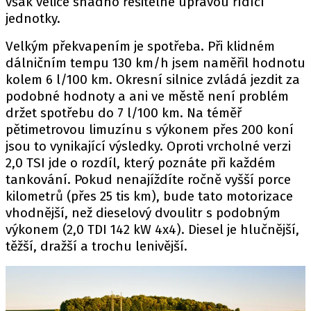
však velice snadno řešitelné úpravou řídící
jednotky.
Velkým překvapením je spotřeba. Při klidném
dálničním tempu 130 km/h jsem naměřil hodnotu
kolem 6 l/100 km. Okresní silnice zvládá jezdit za
podobné hodnoty a ani ve městě není problém
držet spotřebu do 7 l/100 km. Na téměř
pětimetrovou limuzínu s výkonem přes 200 koní
jsou to vynikající výsledky. Oproti vrcholné verzi
2,0 TSI jde o rozdíl, který poznáte při každém
tankování. Pokud nenajíždíte ročně vyšší porce
kilometrů (přes 25 tis km), bude tato motorizace
vhodnější, než dieselový dvoulitr s podobným
výkonem (2,0 TDI 142 kW 4x4). Diesel je hlučnější,
těžší, dražší a trochu lenivější.