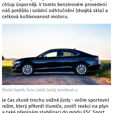
chlup úsporněji. V tomto benzinovém provedení
náš potěšilo i solidní odhlučnění (dvojitá skla) a
celková kultivovanost motoru.
Škoda Superb, foto: Lukáš Suchý, AutoRoad.cz
Je čas zkusit trochu svižné jízdy - volím sportovní
režim, který přitvrdí tlumiče, zostří reakci na plyn
a také přepínám stabilizaci do módu ESC Sport,