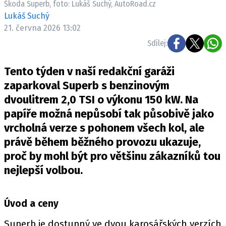
Škoda Superb, foto: Lukáš Suchý, AutoRoad.cz
ELEKTRO
Lukáš Suchý
21. června 2026 13:02
NOVINKY ZE SVĚTA EV
Sdílej:
TESTY ELEKTROMOBILŮ
TRH S ELEKTROMOBILY
Tento týden v naší redakční garáži
RALLY
zaparkoval Superb s benzinovým
dvoulitrem 2,0 TSI o výkonu 150 kW. Na
OSTATNÍ
papíře možná nepůsobí tak působivě jako
TISKOVKY
vrcholná verze s pohonem všech kol, ale
ROZHOVORY
právě během běžného provozu ukazuje,
DAKAR
proč by mohl být pro většinu zákazníků tou
Z DOMOVA
nejlepší volbou.
ZE SVĚTA
MOTORSPORT
Úvod a ceny
Superb je dostupný ve dvou karosářských verzích