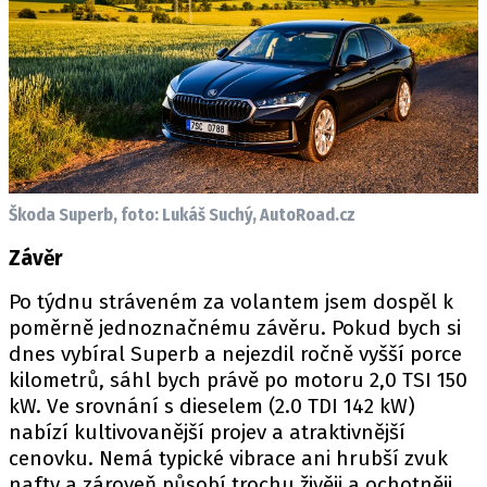
Škoda Superb, foto: Lukáš Suchý, AutoRoad.cz
Závěr
Po týdnu stráveném za volantem jsem dospěl k
poměrně jednoznačnému závěru. Pokud bych si
dnes vybíral Superb a nejezdil ročně vyšší porce
kilometrů, sáhl bych právě po motoru 2,0 TSI 150
kW. Ve srovnání s dieselem (2.0 TDI 142 kW)
nabízí kultivovanější projev a atraktivnější
cenovku. Nemá typické vibrace ani hrubší zvuk
nafty a zároveň působí trochu živěji a ochotněji