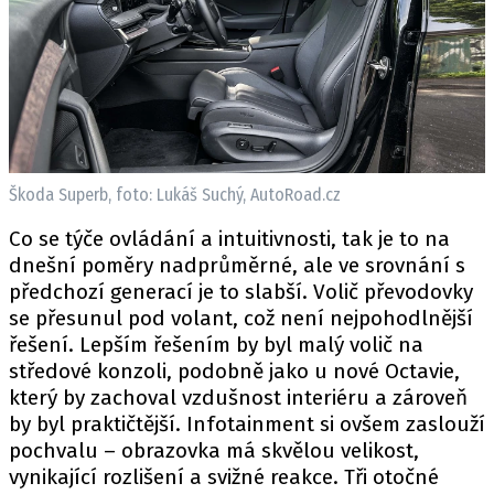
Škoda Superb, foto: Lukáš Suchý, AutoRoad.cz
Co se týče ovládání a intuitivnosti, tak je to na
dnešní poměry nadprůměrné, ale ve srovnání s
předchozí generací je to slabší. Volič převodovky
se přesunul pod volant, což není nejpohodlnější
řešení. Lepším řešením by byl malý volič na
středové konzoli, podobně jako u nové Octavie,
který by zachoval vzdušnost interiéru a zároveň
by byl praktičtější. Infotainment si ovšem zaslouží
pochvalu – obrazovka má skvělou velikost,
vynikající rozlišení a svižné reakce. Tři otočné