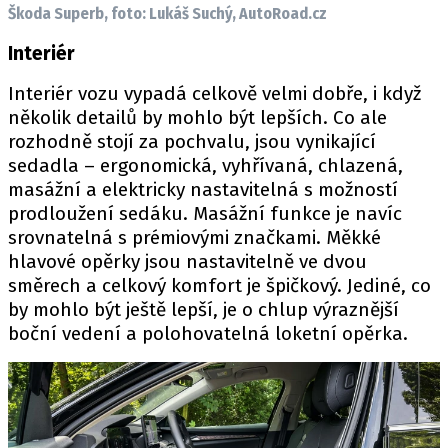
Škoda Superb, foto: Lukáš Suchý, AutoRoad.cz
Interiér
Interiér vozu vypadá celkově velmi dobře, i když
několik detailů by mohlo být lepších. Co ale
rozhodně stojí za pochvalu, jsou vynikající
sedadla – ergonomická, vyhřívaná, chlazená,
masážní a elektricky nastavitelná s možností
prodloužení sedáku. Masážní funkce je navíc
srovnatelná s prémiovými značkami. Měkké
hlavové opěrky jsou nastavitelně ve dvou
směrech a celkový komfort je špičkový. Jediné, co
by mohlo být ještě lepší, je o chlup výraznější
boční vedení a polohovatelná loketní opěrka.