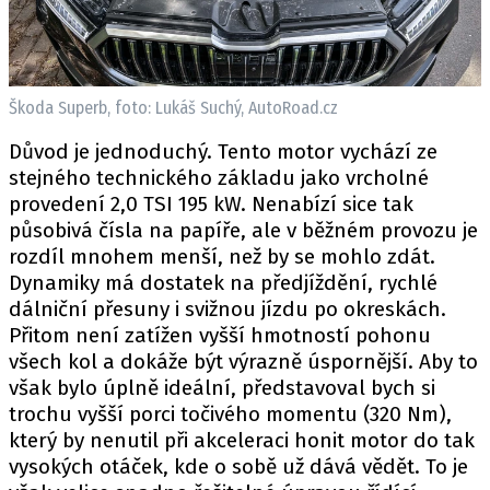
Škoda Superb, foto: Lukáš Suchý, AutoRoad.cz
Důvod je jednoduchý. Tento motor vychází ze
stejného technického základu jako vrcholné
provedení 2,0 TSI 195 kW. Nenabízí sice tak
působivá čísla na papíře, ale v běžném provozu je
rozdíl mnohem menší, než by se mohlo zdát.
Dynamiky má dostatek na předjíždění, rychlé
dálniční přesuny i svižnou jízdu po okreskách.
Přitom není zatížen vyšší hmotností pohonu
všech kol a dokáže být výrazně úspornější. Aby to
však bylo úplně ideální, představoval bych si
trochu vyšší porci točivého momentu (320 Nm),
který by nenutil při akceleraci honit motor do tak
vysokých otáček, kde o sobě už dává vědět. To je