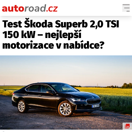
Test Škoda Superb 2,0 TSI
AUTA
150 kW – nejlepší
TESTY AUT
motorizace v nabídce?
NOVINKY
EKO
SPY
HISTORIE
ZAJÍMAVOSTI
TECHNIKA
EKONOMIKA
ČESKÝ TRH
TUNING
PROFI