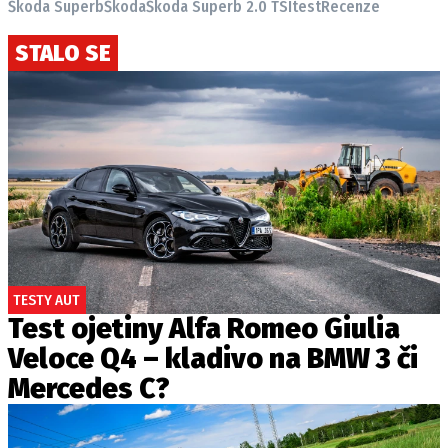
Škoda Superb
Škoda
Škoda Superb 2.0 TSI
test
Recenze
STALO SE
TESTY AUT
Test ojetiny Alfa Romeo Giulia
Veloce Q4 – kladivo na BMW 3 či
Mercedes C?