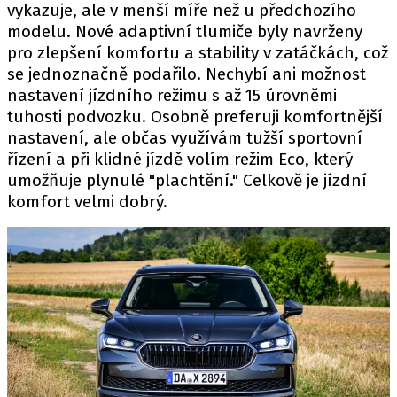
vykazuje, ale v menší míře než u předchozího
modelu. Nové adaptivní tlumiče byly navrženy
pro zlepšení komfortu a stability v zatáčkách, což
se jednoznačně podařilo. Nechybí ani možnost
nastavení jízdního režimu s až 15 úrovněmi
tuhosti podvozku. Osobně preferuji komfortnější
nastavení, ale občas využívám tužší sportovní
řízení a při klidné jízdě volím režim Eco, který
umožňuje plynulé "plachtění." Celkově je jízdní
komfort velmi dobrý.