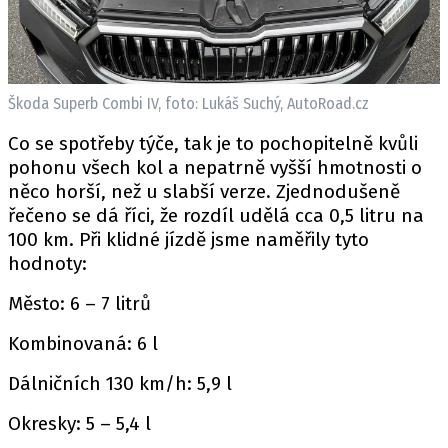
Škoda Superb Combi IV, foto: Lukáš Suchý, AutoRoad.cz
Co se spotřeby týče, tak je to pochopitelně kvůli
pohonu všech kol a nepatrně vyšší hmotnosti o
něco horší, než u slabší verze. Zjednodušeně
řečeno se dá říci, že rozdíl udělá cca 0,5 litru na
100 km. Při klidné jízdě jsme naměřily tyto
hodnoty:
Město: 6 – 7 litrů
Kombinovaná: 6 l
Dálničních 130 km/h: 5,9 l
Okresky: 5 – 5,4 l