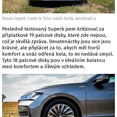
Škoda Superb Combi IV, foto: Lukáš Suchý, AutoRoad.cz
Posledně testovaný Superb jsem kritizoval za
příplatkové 19 palcové disky, které zde nejsou,
což je skvělá zpráva. Devatenáctky jsou sice jsou
krásné, ale připlácet za to, abych měl horší
komfort a snáz odřená kola, to mi nedává smysl.
Tyto 18 palcové disky jsou v ideálním balancu
mezi komfortem a líbivým vzhledem.