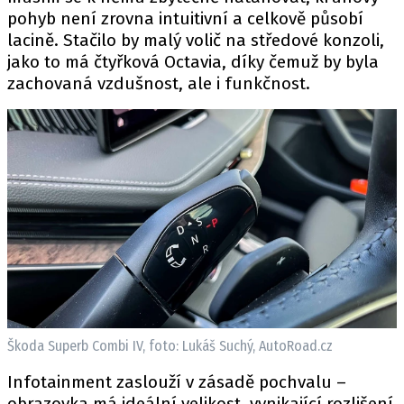
pohyb není zrovna intuitivní a celkově působí
lacině. Stačilo by malý volič na středové konzoli,
jako to má čtyřková Octavia, díky čemuž by byla
zachovaná vzdušnost, ale i funkčnost.
Škoda Superb Combi IV, foto: Lukáš Suchý, AutoRoad.cz
Infotainment zaslouží v zásadě pochvalu –
obrazovka má ideální velikost, vynikající rozlišení