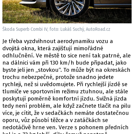
Škoda Superb Combi IV, foto: Lukáš Suchý, AutoRoad.cz
Je třeba vyzdvihnout aerodynamiku vozu a
dvojitá okna, která zajišťují mimořádné
odhlučnění. Ve městě to sice není tak patrné, ale
na dálnici vám při 130 km/h bude připadat, jako
byste jeli jen „stovkou“. To může být na okreskách
trochu nebezpečné, protože snadno jedete
rychleji, než si uvědomujete. Při rychlejší jízdě se
tlumiče ve sportovním režimu ztuhnou, ale stále
poskytují poměrně komfortní jízdu. Svižná jízda
tedy není problém, ale když začnete tlačit na pilu
více, je cítit, že v sedačkách nemáte dostatečnou
oporu, vůz působí těžce a v zatáčkách se
nedotáčivě hrne ven. Verze s pohonem předních