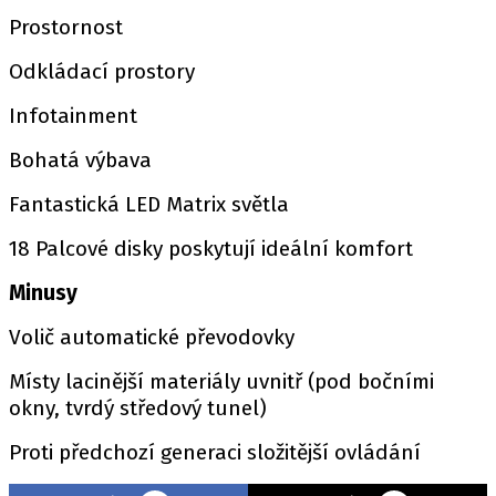
Prostornost
Odkládací prostory
Infotainment
Bohatá výbava
Fantastická LED Matrix světla
18 Palcové disky poskytují ideální komfort
Minusy
Volič automatické převodovky
Místy lacinější materiály uvnitř (pod bočními
okny, tvrdý středový tunel)
Proti předchozí generaci složitější ovládání