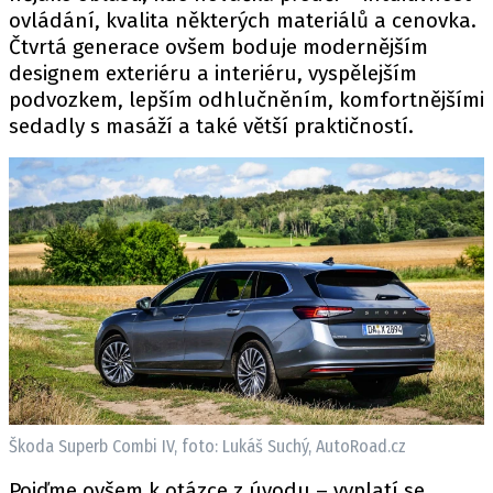
ovládání, kvalita některých materiálů a cenovka.
Čtvrtá generace ovšem boduje modernějším
designem exteriéru a interiéru, vyspělejším
podvozkem, lepším odhlučněním, komfortnějšími
sedadly s masáží a také větší praktičností.
Škoda Superb Combi IV, foto: Lukáš Suchý, AutoRoad.cz
Pojďme ovšem k otázce z úvodu – vyplatí se