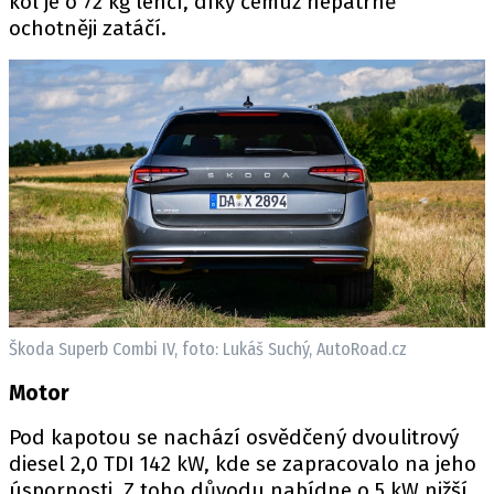
kol je o 72 kg lehčí, díky čemuž nepatrně
ochotněji zatáčí.
Škoda Superb Combi IV, foto: Lukáš Suchý, AutoRoad.cz
Motor
Pod kapotou se nachází osvědčený dvoulitrový
diesel 2,0 TDI 142 kW, kde se zapracovalo na jeho
úspornosti. Z toho důvodu nabídne o 5 kW nižší