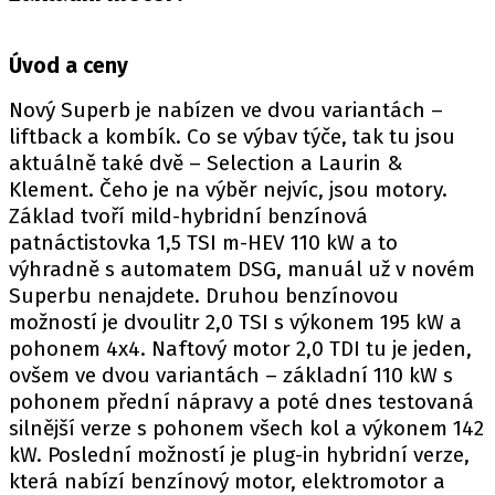
PIT LANE
ČEŠI V AKCI
Úvod a ceny
FIA CEZ & POHÁRY
MEZINÁRODNÍ SCÉNA
Nový Superb je nabízen ve dvou variantách –
liftback a kombík. Co se výbav týče, tak tu jsou
aktuálně také dvě – Selection a Laurin &
SLEDUJTE NÁS NA
|
Klement. Čeho je na výběr nejvíc, jsou motory.
Základ tvoří mild-hybridní benzínová
Máte příběh, fotku nebo video?
patnáctistovka 1,5 TSI m-HEV 110 kW a to
výhradně s automatem DSG, manuál už v novém
Pošlete e-mail na autoroad.cz
Superbu nenajdete. Druhou benzínovou
možností je dvoulitr 2,0 TSI s výkonem 195 kW a
pohonem 4x4. Naftový motor 2,0 TDI tu je jeden,
ETICKÝ KODEX
ovšem ve dvou variantách – základní 110 kW s
KONTAKT
pohonem přední nápravy a poté dnes testovaná
VYDAVATEL
silnější verze s pohonem všech kol a výkonem 142
INZERCE
kW. Poslední možností je plug-in hybridní verze,
která nabízí benzínový motor, elektromotor a
OSOBNÍ ÚDAJE / COOKIES