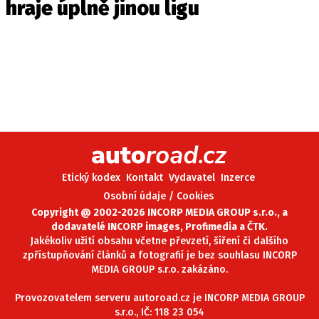
hraje úplně jinou ligu
Etický kodex
Kontakt
Vydavatel
Inzerce
Osobní údaje / Cookies
Copyright @ 2002-2026 INCORP MEDIA GROUP s.r.o., a
dodavatelé INCORP images, Profimedia a ČTK.
Jakékoliv užití obsahu včetne převzetí, šíření či dalšího
zpřístupňování článků a fotografií je bez souhlasu INCORP
MEDIA GROUP s.r.o. zakázáno.
Provozovatelem serveru autoroad.cz je INCORP MEDIA GROUP
s.r.o., IČ: 118 23 054