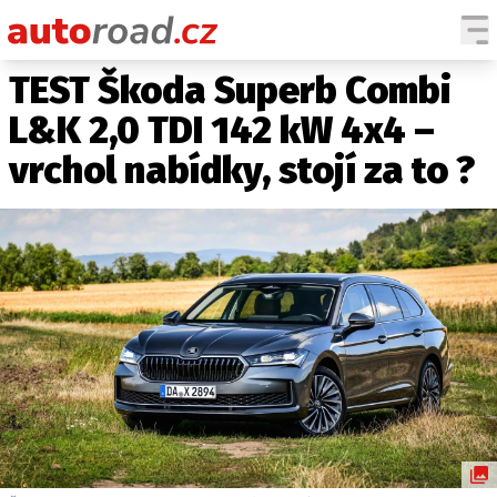
TEST Škoda Superb Combi
AUTA
L&K 2,0 TDI 142 kW 4x4 –
TESTY AUT
vrchol nabídky, stojí za to ?
NOVINKY
EKO
SPY
HISTORIE
ZAJÍMAVOSTI
TECHNIKA
EKONOMIKA
ČESKÝ TRH
TUNING
PROFI