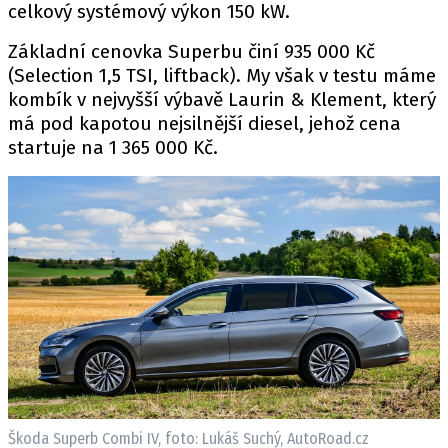
celkový systémový výkon 150 kW.
Základní cenovka Superbu činí 935 000 Kč
(Selection 1,5 TSI, liftback). My však v testu máme
Provozovatelem serveru autoroad.cz je
kombík v nejvyšší výbavě Laurin & Klement, který
INCORP MEDIA GROUP s.r.o., IČ: 118 23 054
má pod kapotou nejsilnější diesel, jehož cena
startuje na 1 365 000 Kč.
Škoda Superb Combi IV, foto: Lukáš Suchý, AutoRoad.cz