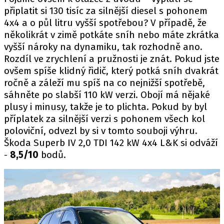
připlatit si 130 tisíc za silnější diesel s pohonem
4x4 a o půl litru vyšší spotřebou? V případě, že
několikrát v zimě potkáte sníh nebo máte zkrátka
vyšší nároky na dynamiku, tak rozhodně ano.
Rozdíl ve zrychlení a pružnosti je znát. Pokud jste
ovšem spíše klidný řidič, který potká sníh dvakrát
ročně a záleží mu spíš na co nejnižší spotřebě,
sáhněte po slabší 110 kW verzi. Obojí má nějaké
plusy i minusy, takže je to plichta. Pokud by byl
příplatek za silnější verzi s pohonem všech kol
poloviční, odvezl by si v tomto souboji výhru.
Škoda Superb IV 2,0 TDI 142 kW 4x4 L&K si odváží
-
8,5/10
bodů.