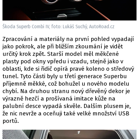
Škoda Superb Combi IV, foto: Lukáš Suchý, AutoRoad.cz
Zpracování a materiály na první pohled vypadají
jako pokrok, ale při bližším zkoumání je vidět
určitý krok zpět. Starší model měl měkčené
plasty pod okny vpředu i vzadu, stejně jako v
oblasti, kde si řidič opírá pravé koleno o středový
tunel. Tyto části byly u třetí generace Superbu
příjemně měkké, což bohužel u nového modelu
chybí. Na druhou stranu nový dřevěný dekor je
výrazně hezčí a prošívaná imitace kůže na
palubní desce vypadá skvěle. Dalším plusem je,
že nic nevrže a oceňuji také velké množství USB
portů.