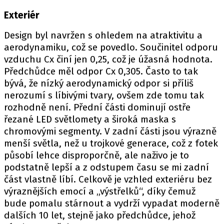
Exteriér
Design byl navržen s ohledem na atraktivitu a
aerodynamiku, což se povedlo. Součinitel odporu
vzduchu Cx činí jen 0,25, což je úžasná hodnota.
Předchůdce měl odpor Cx 0,305. Často to tak
bývá, že nízký aerodynamický odpor si příliš
nerozumí s líbivými tvary, ovšem zde tomu tak
rozhodně není. Přední části dominují ostře
řezané LED světlomety a široká maska s
chromovými segmenty. V zadní části jsou výrazně
menší světla, než u trojkové generace, což z fotek
působí lehce disproporčně, ale naživo je to
podstatně lepší a z odstupem času se mi zadní
část vlastně líbí. Celkově je vzhled exteriéru bez
výraznějších emocí a „výstřelků“, díky čemuž
bude pomalu stárnout a vydrží vypadat moderně
dalších 10 let, stejně jako předchůdce, jehož