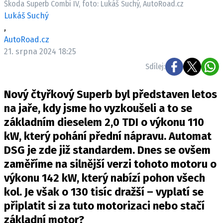
Škoda Superb Combi IV, foto: Lukáš Suchý, AutoRoad.cz
ELEKTRO
Lukáš Suchý
,
NOVINKY ZE SVĚTA EV
AutoRoad.cz
TESTY ELEKTROMOBILŮ
21. srpna 2024 18:25
TRH S ELEKTROMOBILY
Sdílej:
RALLY
Nový čtyřkový Superb byl představen letos
OSTATNÍ
na jaře, kdy jsme ho vyzkoušeli a to se
TISKOVKY
základním dieselem 2,0 TDI o výkonu 110
kW, který pohání přední nápravu. Automat
ROZHOVORY
DSG je zde již standardem. Dnes se ovšem
DAKAR
zaměříme na silnější verzi tohoto motoru o
Z DOMOVA
výkonu 142 kW, který nabízí pohon všech
ZE SVĚTA
kol. Je však o 130 tisíc dražší – vyplatí se
MOTORSPORT
připlatit si za tuto motorizaci nebo stačí
základní motor?