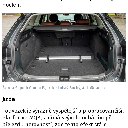
nocleh.
Škoda Superb Combi IV, foto: Lukáš Suchý, AutoRoad.cz
Jízda
Podvozek je výrazně vyspělejší a propracovanější.
Platforma MQB, známá svým boucháním při
přejezdu nerovností, zde tento efekt stále