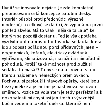
Uvnitř se inovovalo nejvíce. Je zde kompletně
přepracovaná celá koncepce palubní desky.
Interiér působí proti předchůdci výrazně
moderněji a celkově se dá říci, že vypadá na první
pohled skvěle. Má to však i nějaká ta „ale“, ke
kterým se později dostanu. Teď je však potřeba
vyzdvihnout naprosto fantastická sedadla, která
jdou popsat pořádnou porcí přídavných jmen –
ergonomická, kožená, elektricky ovládaná,
vyhřívaná, klimatizovaná, masážní a mimořádně
pohodlná. Potěší také možnost prodloužit si
sedák a ta masáž? Ta by se dala srovnat s tou,
kterou najdeme v německých prémiovkách.
Pochvalu si zaslouží i hlavové opěrky, které jsou
hezky měkké a je možné je nastavovat ve dvou
směrech. Pozice za volantem je tedy perfektní a k
dokonalosti mi chybí asi jen trochu výraznější
boční vedení a loketní opěrka, která již není