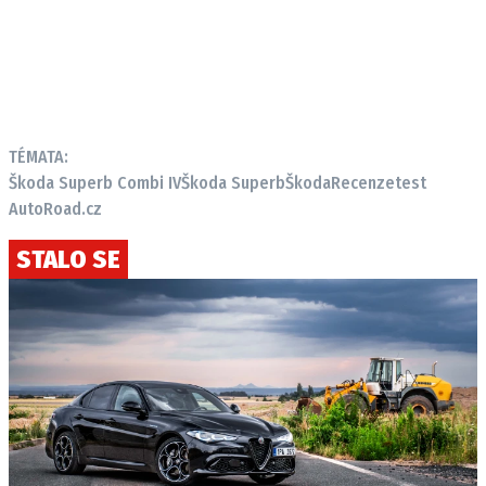
TÉMATA:
Škoda Superb Combi IV
Škoda Superb
Škoda
Recenze
test
AutoRoad.cz
STALO SE