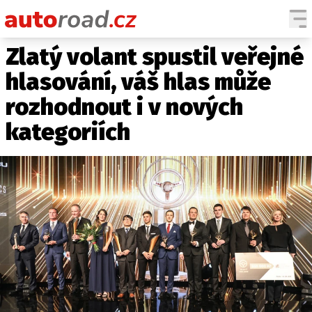
Zlatý volant spustil veřejné
AUTA
hlasování, váš hlas může
TESTY AUT
rozhodnout i v nových
NOVINKY
kategoriích
EKO
SPY
HISTORIE
ZAJÍMAVOSTI
TECHNIKA
EKONOMIKA
ČESKÝ TRH
TUNING
PROFI