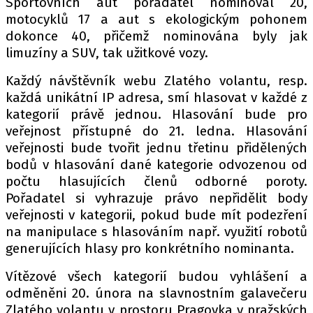
Sportovních aut pořadatel nominoval 20,
motocyklů 17 a aut s ekologickým pohonem
dokonce 40, přičemž nominována byly jak
limuzíny a SUV, tak užitkové vozy.
Provozovatelem serveru autoroad.cz je
INCORP MEDIA GROUP s.r.o., IČ: 118 23 054
Každý návštěvník webu Zlatého volantu, resp.
každá unikátní IP adresa, smí hlasovat v každé z
kategorií právě jednou. Hlasování bude pro
veřejnost přístupné do 21. ledna. Hlasování
veřejnosti bude tvořit jednu třetinu přidělených
bodů v hlasování dané kategorie odvozenou od
počtu hlasujících členů odborné poroty.
Pořadatel si vyhrazuje právo nepřidělit body
veřejnosti v kategorii, pokud bude mít podezření
na manipulace s hlasováním např. využití robotů
generujících hlasy pro konkrétního nominanta.
Vítězové všech kategorií budou vyhlášení a
odměněni 20. února na slavnostním galavečeru
Zlatého volantu v prostoru Pragovka v pražských