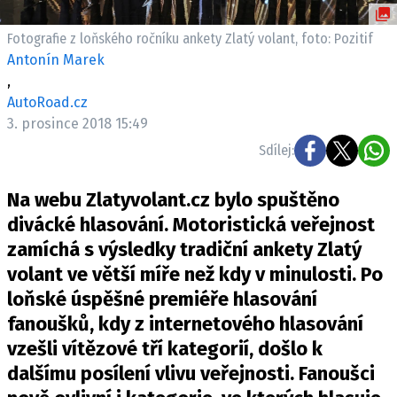
ELEKTRO
Fotografie z loňského ročníku ankety Zlatý volant, foto: Pozitif
NOVINKY ZE SVĚTA EV
Antonín Marek
,
TESTY ELEKTROMOBILŮ
AutoRoad.cz
TRH S ELEKTROMOBILY
3. prosince 2018 15:49
RALLY
Sdílej:
OSTATNÍ
Na webu Zlatyvolant.cz bylo spuštěno
TISKOVKY
divácké hlasování. Motoristická veřejnost
ROZHOVORY
zamíchá s výsledky tradiční ankety Zlatý
DAKAR
volant ve větší míře než kdy v minulosti. Po
Z DOMOVA
loňské úspěšné premiéře hlasování
ZE SVĚTA
fanoušků, kdy z internetového hlasování
vzešli vítězové tří kategorií, došlo k
MOTORSPORT
dalšímu posílení vlivu veřejnosti. Fanoušci