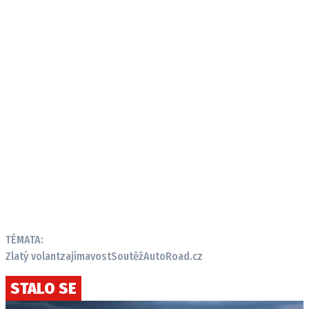
TÉMATA:
Zlatý volant
zajímavost
Soutěž
AutoRoad.cz
STALO SE