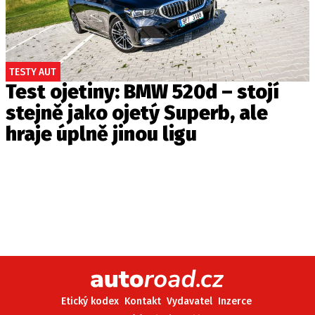
TESTY AUT
Test ojetiny: BMW 520d – stojí
stejně jako ojetý Superb, ale
hraje úplně jinou ligu
Etický kodex
Kontakt
Vydavatel
Inzerce