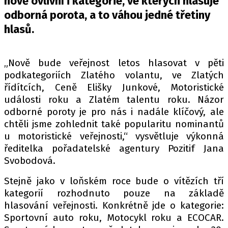
nově ovlivní i kategorie, ve kterých hlasuje
PIT LANE
odborná porota, a to váhou jedné třetiny
ČEŠI V AKCI
hlasů.
FIA CEZ & POHÁRY
MEZINÁRODNÍ SCÉNA
„Nově bude veřejnost letos hlasovat v pěti
podkategoriích Zlatého volantu, ve Zlatých
SLEDUJTE NÁS NA
|
řídítcích, Ceně Elišky Junkové, Motoristické
události roku a Zlatém talentu roku. Názor
Máte příběh, fotku nebo video?
odborné poroty je pro nás i nadále klíčový, ale
chtěli jsme zohlednit také popularitu nominantů
Pošlete e-mail na autoroad.cz
u motoristické veřejnosti,“ vysvětluje výkonná
ředitelka pořadatelské agentury Pozitif Jana
Svobodová.
ETICKÝ KODEX
KONTAKT
Stejně jako v loňském roce bude o vítězích tří
VYDAVATEL
kategorií rozhodnuto pouze na základě
hlasování veřejnosti. Konkrétně jde o kategorie:
INZERCE
Sportovní auto roku, Motocykl roku a ECOCAR.
OSOBNÍ ÚDAJE / COOKIES