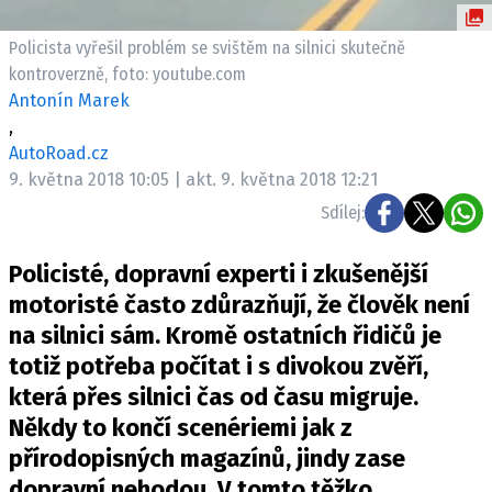
ELEKTRO
Policista vyřešil problém se svištěm na silnici skutečně
NOVINKY ZE SVĚTA EV
kontroverzně, foto: youtube.com
Antonín Marek
TESTY ELEKTROMOBILŮ
,
TRH S ELEKTROMOBILY
AutoRoad.cz
RALLY
9. května 2018 10:05 | akt. 9. května 2018 12:21
Sdílej:
OSTATNÍ
TISKOVKY
Policisté, dopravní experti i zkušenější
ROZHOVORY
motoristé často zdůrazňují, že člověk není
DAKAR
na silnici sám. Kromě ostatních řidičů je
totiž potřeba počítat i s divokou zvěří,
Z DOMOVA
která přes silnici čas od času migruje.
ZE SVĚTA
Někdy to končí scenériemi jak z
MOTORSPORT
přírodopisných magazínů, jindy zase
dopravní nehodou. V tomto těžko