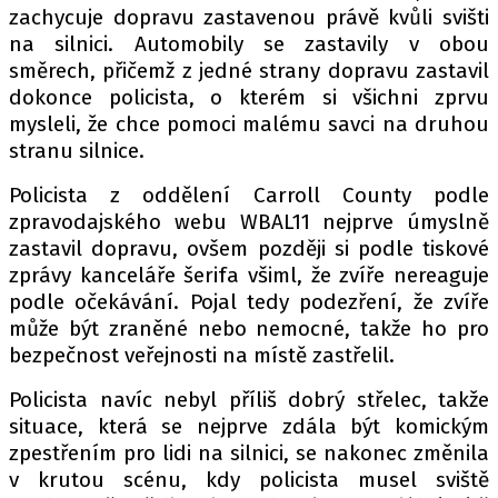
zachycuje dopravu zastavenou právě kvůli svišti
na silnici. Automobily se zastavily v obou
směrech, přičemž z jedné strany dopravu zastavil
Provozovatelem serveru autoroad.cz je
dokonce policista, o kterém si všichni zprvu
INCORP MEDIA GROUP s.r.o., IČ: 118 23 054
mysleli, že chce pomoci malému savci na druhou
stranu silnice.
Policista z oddělení Carroll County podle
zpravodajského webu WBAL11 nejprve úmyslně
zastavil dopravu, ovšem později si podle tiskové
zprávy kanceláře šerifa všiml, že zvíře nereaguje
podle očekávání. Pojal tedy podezření, že zvíře
může být zraněné nebo nemocné, takže ho pro
bezpečnost veřejnosti na místě zastřelil.
Policista navíc nebyl příliš dobrý střelec, takže
situace, která se nejprve zdála být komickým
zpestřením pro lidi na silnici, se nakonec změnila
v krutou scénu, kdy policista musel sviště