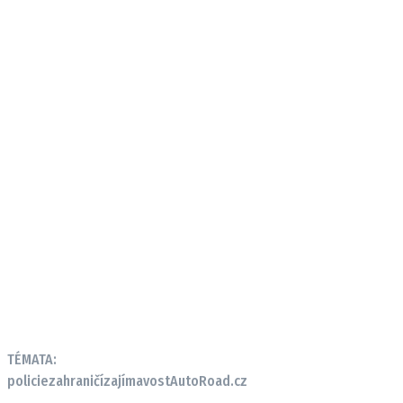
TÉMATA:
policie
zahraničí
zajímavost
AutoRoad.cz