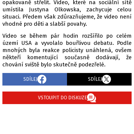
opakovaně střelit. Video, které na sociální sítě
umístila Justyna Olkowska, zachycuje celou
situaci. Předem však zdůrazňujeme, že video není
vhodné pro děti a slabší povahy.
Video se během pár hodin rozšířilo po celém
území USA a vyvolalo bouřlivou debatu. Podle
mnohých byla reakce policisty unáhlená, ovšem
někteří komentující současně dodávají, že
chování sviště bylo skutečně podezřelé.
SDÍLEJ
SDÍLEJ
VSTOUPIT DO DISKUZE