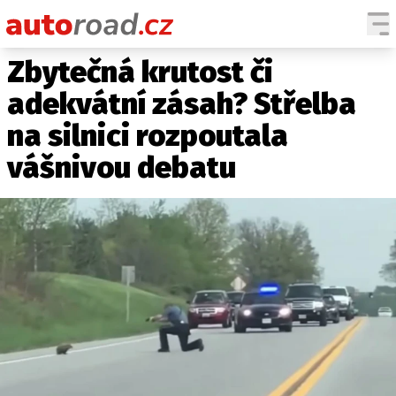
Zbytečná krutost či
AUTA
adekvátní zásah? Střelba
TESTY AUT
na silnici rozpoutala
NOVINKY
vášnivou debatu
EKO
SPY
HISTORIE
ZAJÍMAVOSTI
TECHNIKA
EKONOMIKA
ČESKÝ TRH
TUNING
PROFI