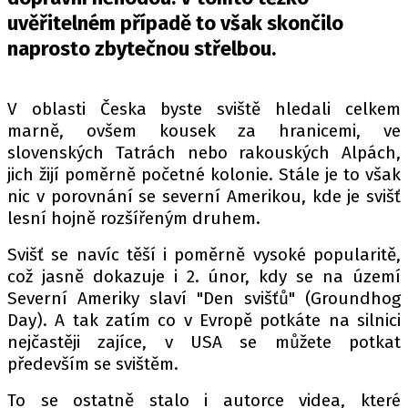
PIT LANE
uvěřitelném případě to však skončilo
ČEŠI V AKCI
naprosto zbytečnou střelbou.
FIA CEZ & POHÁRY
MEZINÁRODNÍ SCÉNA
V oblasti Česka byste sviště hledali celkem
marně, ovšem kousek za hranicemi, ve
SLEDUJTE NÁS NA
|
slovenských Tatrách nebo rakouských Alpách,
jich žijí poměrně početné kolonie. Stále je to však
nic v porovnání se severní Amerikou, kde je svišť
Máte příběh, fotku nebo video?
lesní hojně rozšířeným druhem.
Pošlete e-mail na autoroad.cz
Svišť se navíc těší i poměrně vysoké popularitě,
což jasně dokazuje i 2. únor, kdy se na území
ETICKÝ KODEX
Severní Ameriky slaví "Den svišťů" (Groundhog
KONTAKT
Day). A tak zatím co v Evropě potkáte na silnici
nejčastěji zajíce, v USA se můžete potkat
VYDAVATEL
především se svištěm.
INZERCE
OSOBNÍ ÚDAJE / COOKIES
To se ostatně stalo i autorce videa, které