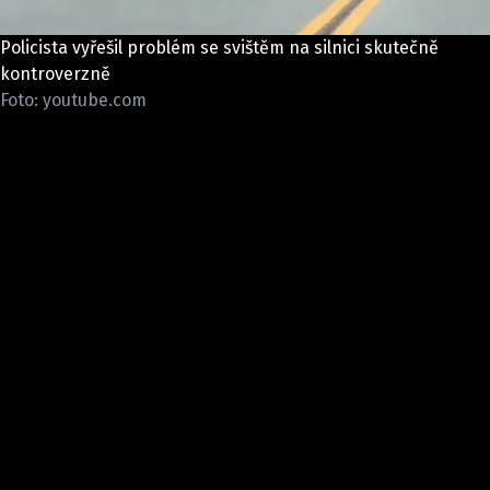
ELEKTRO
Policista vyřešil problém se svištěm na silnici skutečně
NOVINKY ZE SVĚTA EV
kontroverzně
Foto: youtube.com
TESTY ELEKTROMOBILŮ
TRH S ELEKTROMOBILY
RALLY
OSTATNÍ
TISKOVKY
ROZHOVORY
DAKAR
Z DOMOVA
ZE SVĚTA
MOTORSPORT