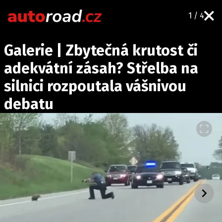
1 / 4
AUTA
Galerie | Zbytečná krutost či
TESTY AUT
adekvátní zásah? Střelba na
NOVINKY
silnici rozpoutala vášnivou
EKO
debatu
SPY
HISTORIE
ZAJÍMAVOSTI
TECHNIKA
EKONOMIKA
ČESKÝ TRH
TUNING
PROFI