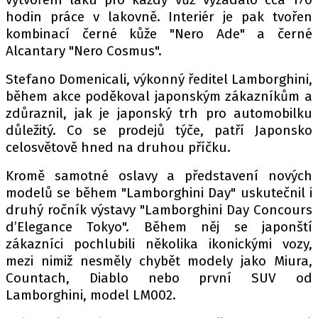
hodin práce v lakovně. Interiér je pak tvořen
kombinací černé kůže "Nero Ade" a černé
Alcantary "Nero Cosmus".
Provozovatelem serveru autoroad.cz je
INCORP MEDIA GROUP s.r.o., IČ: 118 23 054
Stefano Domenicali, výkonný ředitel Lamborghini,
během akce poděkoval japonským zákazníkům a
zdůraznil, jak je japonský trh pro automobilku
důležitý. Co se prodejů týče, patří Japonsko
celosvětově hned na druhou příčku.
Kromě samotné oslavy a představení nových
modelů se během "Lamborghini Day" uskutečnil i
druhý ročník výstavy "Lamborghini Day Concours
d’Elegance Tokyo". Během něj se japonští
zákazníci pochlubili několika ikonickými vozy,
mezi nimiž nesměly chybět modely jako Miura,
Countach, Diablo nebo první SUV od
Lamborghini, model LM002.