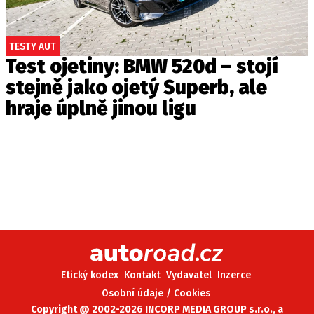
TESTY AUT
Test ojetiny: BMW 520d – stojí
stejně jako ojetý Superb, ale
hraje úplně jinou ligu
Etický kodex
Kontakt
Vydavatel
Inzerce
Osobní údaje / Cookies
Copyright @ 2002-2026 INCORP MEDIA GROUP s.r.o., a