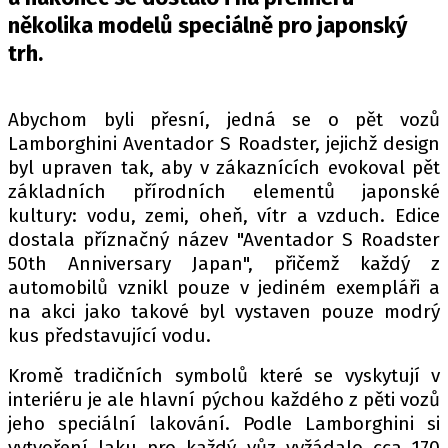
PIT LANE
několika modelů speciálně pro japonský
ČEŠI V AKCI
trh.
FIA CEZ & POHÁRY
MEZINÁRODNÍ SCÉNA
Abychom byli přesní, jedná se o pět vozů
Lamborghini Aventador S Roadster, jejichž design
SLEDUJTE NÁS NA
|
byl upraven tak, aby v zákaznících evokoval pět
základních přírodních elementů japonské
kultury: vodu, zemi, oheň, vítr a vzduch. Edice
Máte příběh, fotku nebo video?
dostala příznačný název "Aventador S Roadster
Pošlete e-mail na autoroad.cz
50th Anniversary Japan", přičemž každý z
automobilů vznikl pouze v jediném exempláři a
na akci jako takové byl vystaven pouze modrý
ETICKÝ KODEX
kus představující vodu.
KONTAKT
Kromě tradičních symbolů které se vyskytují v
VYDAVATEL
interiéru je ale hlavní pýchou každého z pěti vozů
INZERCE
jeho speciální lakování. Podle Lamborghini si
OSOBNÍ ÚDAJE / COOKIES
vytvoření laku pro každý vůz vyžádalo cca 170