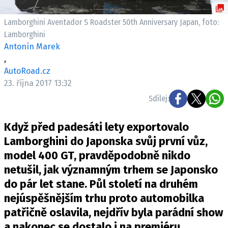
ELEKTRO
Lamborghini Aventador S Roadster 50th Anniversary Japan, foto:
NOVINKY ZE SVĚTA EV
Lamborghini
Antonín Marek
TESTY ELEKTROMOBILŮ
,
TRH S ELEKTROMOBILY
AutoRoad.cz
RALLY
23. října 2017 13:32
Sdílej:
OSTATNÍ
TISKOVKY
Když před padesáti lety exportovalo
ROZHOVORY
Lamborghini do Japonska svůj první vůz,
DAKAR
model 400 GT, pravděpodobně nikdo
netušil, jak významným trhem se Japonsko
Z DOMOVA
do pár let stane. Půl století na druhém
ZE SVĚTA
nejúspěšnějším trhu proto automobilka
MOTORSPORT
patřičně oslavila, nejdřív byla parádní show
a nakonec se dostalo i na premiéru