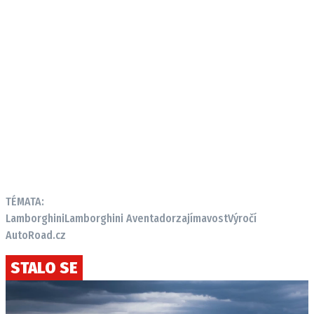
TÉMATA:
Lamborghini
Lamborghini Aventador
zajímavost
Výročí
AutoRoad.cz
STALO SE