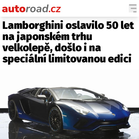
Lamborghini oslavilo 50 let
AUTA
na japonském trhu
TESTY AUT
velkolepě, došlo i na
NOVINKY
speciální limitovanou edici
EKO
SPY
HISTORIE
ZAJÍMAVOSTI
TECHNIKA
EKONOMIKA
ČESKÝ TRH
TUNING
PROFI