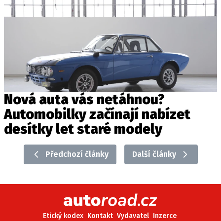
Nová auta vás netáhnou?
Automobilky začínají nabízet
desítky let staré modely
Předchozí články
Další články
Etický kodex
Kontakt
Vydavatel
Inzerce