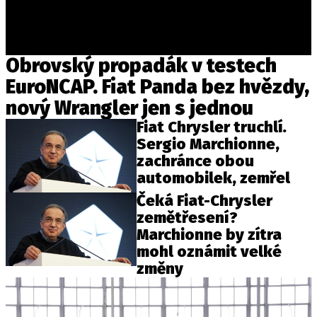
Provozovatelem serveru autoroad.cz je
Obrovský propadák v testech
INCORP MEDIA GROUP s.r.o., IČ: 118 23 054
EuroNCAP. Fiat Panda bez hvězdy,
nový Wrangler jen s jednou
Fiat Chrysler truchlí.
Sergio Marchionne,
zachránce obou
automobilek, zemřel
Čeká Fiat-Chrysler
zemětřesení?
Marchionne by zítra
mohl oznámit velké
změny