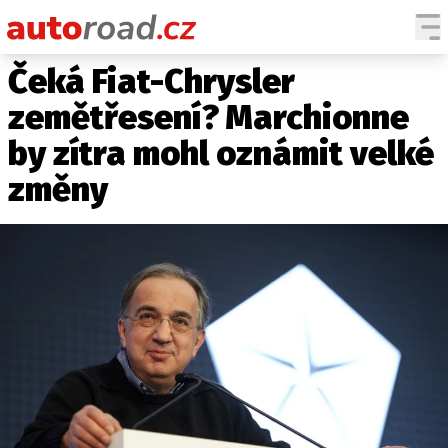
Čeká Fiat-Chrysler
AUTA
zemětřesení? Marchionne
TESTY AUT
by zítra mohl oznámit velké
NOVINKY
změny
EKO
SPY
HISTORIE
ZAJÍMAVOSTI
TECHNIKA
EKONOMIKA
ČESKÝ TRH
TUNING
PROFI