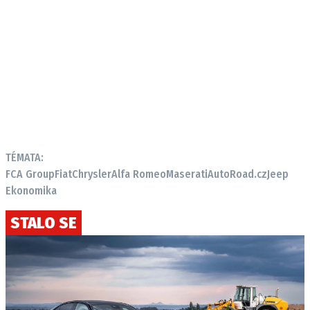
TÉMATA:
FCA Group
Fiat
Chrysler
Alfa Romeo
Maserati
AutoRoad.cz
Jeep
Ekonomika
STALO SE