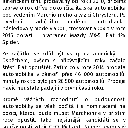
americkém trhu prodávány od roku 2010, přičemž
teprve o rok dříve dokončila italská automobilka
pod vedením Marchionneho akvizici Chrysleru. Po
uvedení tradičního malého hatchbacku
Provozovatelem serveru autoroad.cz je
následovaly modely 500L, crossover 500x a v roce
INCORP MEDIA GROUP s.r.o., IČ: 118 23 054
2016 dorazil i bratranec Mazdy MX-5, Fiat 124
Spider.
Ze začátku se zdál být vstup na americký trh
úspěchem, ovšem s přibývajícími roky začalo
štěstí Fiat opouštět. Zatím co v roce 2014 prodala
automobilka v zámoří přes 46 000 automobilů,
minulý rok to bylo jen 26 500 automobilů. Prodeje
navíc neustále padají i v první části roku.
Kromě vážných rozhodnutí o budoucnosti
automobilky se však počítá i s nominacemi na
pozici, kterou bude muset Marchionne v příštím
roce opustit. Jako nejsilnější kandidáti se v
současnosti zdají CFO Richard Palmer, evropský