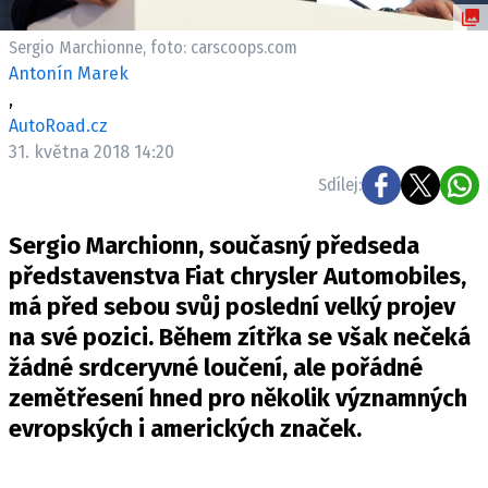
ELEKTRO
Sergio Marchionne, foto: carscoops.com
NOVINKY ZE SVĚTA EV
Antonín Marek
,
TESTY ELEKTROMOBILŮ
AutoRoad.cz
TRH S ELEKTROMOBILY
31. května 2018 14:20
RALLY
Sdílej:
OSTATNÍ
Sergio Marchionn, současný předseda
TISKOVKY
představenstva Fiat chrysler Automobiles,
ROZHOVORY
má před sebou svůj poslední velký projev
DAKAR
na své pozici. Během zítřka se však nečeká
Z DOMOVA
žádné srdceryvné loučení, ale pořádné
ZE SVĚTA
zemětřesení hned pro několik významných
evropských i amerických značek.
MOTORSPORT