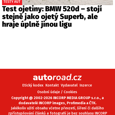
TESTY AUT
Test ojetiny: BMW 520d – stojí
stejně jako ojetý Superb, ale
hraje úplně jinou ligu
Etický kodex
Kontakt
Vydavatel
Inzerce
Osobní údaje / Cookies
Copyright @ 2002-2026 INCORP MEDIA GROUP s.r.o., a
dodavatelé INCORP images, Profimedia a ČTK.
Jakékoliv užití obsahu včetne převzetí, šíření či dalšího
zpřístupňování článků a fotografií je bez souhlasu INCORP