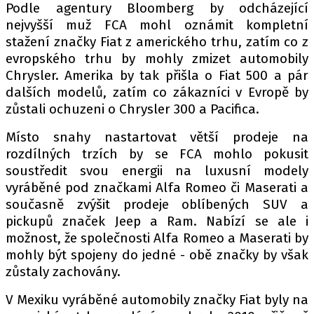
PIT LANE
Podle agentury Bloomberg by odcházející
ČEŠI V AKCI
nejvyšší muž FCA mohl oznámit kompletní
stažení značky Fiat z amerického trhu, zatím co z
FIA CEZ & POHÁRY
evropského trhu by mohly zmizet automobily
MEZINÁRODNÍ SCÉNA
Chrysler. Amerika by tak přišla o Fiat 500 a pár
dalších modelů, zatím co zákazníci v Evropě by
SLEDUJTE NÁS NA
|
zůstali ochuzeni o Chrysler 300 a Pacifica.
Místo snahy nastartovat větší prodeje na
Máte příběh, fotku nebo video?
rozdílných trzích by se FCA mohlo pokusit
soustředit svou energii na luxusní modely
Pošlete e-mail na autoroad.cz
vyráběné pod značkami Alfa Romeo či Maserati a
současně zvýšit prodeje oblíbených SUV a
pickupů značek Jeep a Ram. Nabízí se ale i
ETICKÝ KODEX
možnost, že společnosti Alfa Romeo a Maserati by
KONTAKT
mohly být spojeny do jedné - obě značky by však
VYDAVATEL
zůstaly zachovány.
INZERCE
V Mexiku vyráběné automobily značky Fiat byly na
OSOBNÍ ÚDAJE / COOKIES