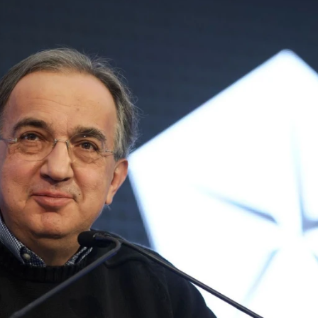
ydavatel
Inzerce
Osobní údaje / Cookies
autoroad.cz je INCORP MEDIA GROUP s.r.o., IČ: 118 23 054