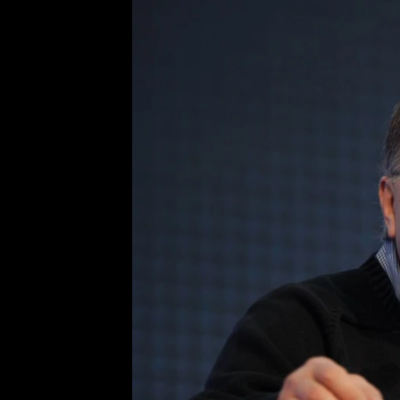
Etický kodex
Kontakt
V
Provozovatelem serveru 