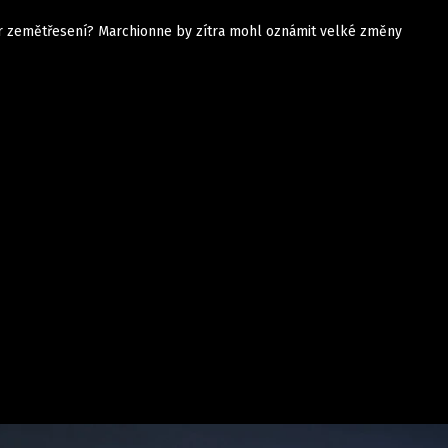
er zemětřesení? Marchionne by zítra mohl oznámit velké změny
Auta
Elektro
Rally
Motorsport
Testy aut
Novinky ze světa EV
Ostatní
Pit Lane
Novinky
Testy elektromobilů
Tiskovky
Češi v akci
Eko
Trh s elektromobily
Rozhovory
FIA CEZ & Poháry
Spy
Dakar
Mezinárodní scéna
Historie
Z domova
Zajímavosti
Ze světa
Technika
Ekonomika
Český trh
Tuning
Profi