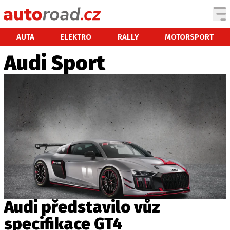
AUTA
AUTA
ELEKTRO
RALLY
MOTORSPORT
Audi Sport
TESTY AUT
NOVINKY
EKO
SPY
HISTORIE
ZAJÍMAVOSTI
TECHNIKA
EKONOMIKA
ČESKÝ TRH
TUNING
Audi představilo vůz
PROFI
specifikace GT4