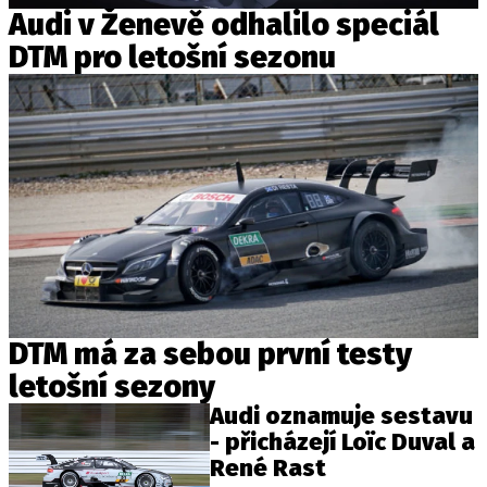
PIT LANE
Audi v Ženevě odhalilo speciál
ČEŠI V AKCI
DTM pro letošní sezonu
FIA CEZ & POHÁRY
MEZINÁRODNÍ SCÉNA
SLEDUJTE NÁS NA
|
Máte příběh, fotku nebo video?
Pošlete e-mail na autoroad.cz
ETICKÝ KODEX
DTM má za sebou první testy
KONTAKT
letošní sezony
VYDAVATEL
Audi oznamuje sestavu
- přicházejí Loïc Duval a
INZERCE
René Rast
OSOBNÍ ÚDAJE / COOKIES