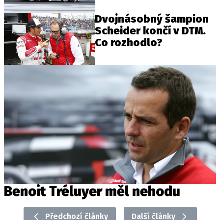
Dvojnásobný šampion
Scheider končí v DTM.
Provozovatelem serveru autoroad.cz je
Co rozhodlo?
INCORP MEDIA GROUP s.r.o., IČ: 118 23 054
Benoit Tréluyer měl nehodu
Předchozí články
Další články