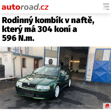
Rodinný kombík v naftě,
AUTA
který má 304 koní a
TESTY AUT
596 N.m.
NOVINKY
EKO
SPY
HISTORIE
ZAJÍMAVOSTI
TECHNIKA
EKONOMIKA
ČESKÝ TRH
TUNING
PROFI