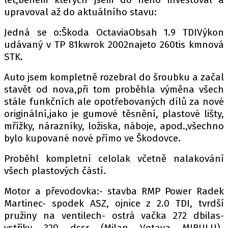
PIT LANE
upravoval až do aktuálního stavu:
ČEŠI V AKCI
Jedná se o:Škoda OctaviaObsah 1.9 TDIVýkon
FIA CEZ & POHÁRY
udávaný v TP 81kwrok 2002najeto 260tis kmnová
MEZINÁRODNÍ SCÉNA
STK.
Auto jsem kompletně rozebral do šroubku a začal
SLEDUJTE NÁS NA
|
stavět od nova,při tom proběhla výměna všech
stále funkčních ale opotřebovaných dílů za nové
Máte příběh, fotku nebo video?
originální,jako je gumové těsnění, plastové lišty,
mřížky, nárazníky, ložiska, náboje, apod.,všechno
Pošlete e-mail na autoroad.cz
bylo kupované nové přímo ve Škodovce.
Proběhl kompletní celolak včetně nalakování
ETICKÝ KODEX
všech plastových částí.
KONTAKT
Motor a převodovka:- stavba RMP Power Radek
VYDAVATEL
Martinec- spodek ASZ, ojnice z 2.0 TDI, tvrdší
INZERCE
pružiny na ventilech- ostrá vačka 272 dbilas-
OSOBNÍ ÚDAJE / COOKIES
vstřiky 320 dssr (Milan Votava MIRULU)-