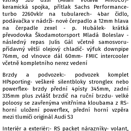
keramická spojka, přítlak Sachs Performance-
turbo 2260vklr na tubularech- 4bar čidlo,
podávačka v nádrži- nové čerpadlo a 12mm hlava
Provozovatelem serveru autoroad.cz je
na čerpadle zexel - p. Hubálek- krátká
INCORP MEDIA GROUP s.r.o., IČ: 118 23 054
převodovka Škodamotorsport Mladá Boleslav -
následný repas Julis Gál včetně samosvoru-
přídavný větší olejový chladič- výfuk downpipe
76mm, od vlnovce dál 60mm- FMIC intercooler
včetně kompletního nerez vedení
Brzdy a podvozek:- podvozek komplet
HPsporting- veškeré silentbloky stronglex nebo
powerflex- brzdy přední 4písty 345mm, zadní
335mm plus zvlášť brzdič na ruční brzdu- velké
poloosy se zavřenýma vnitřníma kloubama z RS-
horní uložení powerflex, přední horní vzpěra
mezi tlumiči originál Audi S3
Interiér a exteriér:- RS packet nárazníky- volant,