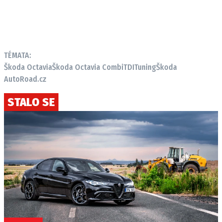
TÉMATA:
Škoda Octavia
Škoda Octavia Combi
TDI
Tuning
Škoda
AutoRoad.cz
STALO SE