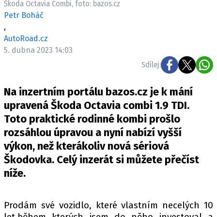
Škoda Octavia Combi, foto: bazos.cz
ELEKTRO
Petr Boháč
,
NOVINKY ZE SVĚTA EV
AutoRoad.cz
TESTY ELEKTROMOBILŮ
5. dubna 2023 14:03
TRH S ELEKTROMOBILY
Sdílej:
RALLY
Na inzertním portálu bazos.cz je k mání
OSTATNÍ
upravená Škoda Octavia combi 1.9 TDI.
TISKOVKY
Toto praktické rodinné kombi prošlo
rozsáhlou úpravou a nyní nabízí vyšší
ROZHOVORY
výkon, než kterákoliv nová sériová
DAKAR
Škodovka. Celý inzerát si můžete přečíst
Z DOMOVA
níže.
ZE SVĚTA
MOTORSPORT
Prodám své vozidlo, které vlastním necelých 10
let,během kterých jsem do něho investoval a