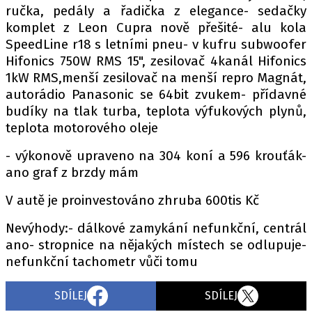
ručka, pedály a řadička z elegance- sedačky
komplet z Leon Cupra nově přešité- alu kola
SpeedLine r18 s letními pneu- v kufru subwoofer
Hifonics 750W RMS 15", zesilovač 4kanál Hifonics
1kW RMS,menší zesilovač na menší repro Magnát,
autorádio Panasonic se 64bit zvukem- přídavné
budíky na tlak turba, teplota výfukových plynů,
teplota motorového oleje
- výkonově upraveno na 304 koní a 596 krouťák-
ano graf z brzdy mám
V autě je proinvestováno zhruba 600tis Kč
Nevýhody:- dálkové zamykání nefunkční, centrál
ano- stropnice na nějakých místech se odlupuje-
nefunkční tachometr vůči tomu
SDÍLEJ
SDÍLEJ