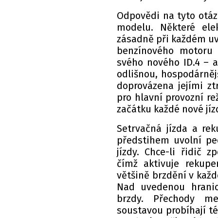
Odpovědi na tyto otáz
modelu. Některé ele
zásadně při každém uvo
benzínového motoru 
svého nového ID.4 – a
odlišnou, hospodárněj
doprovázena jejími zt
pro hlavní provozní re
začátku každé nové jíz
Setrvačná jízda a rek
předstihem uvolní pe
jízdy. Chce-li řidič 
čímž aktivuje rekupe
většině brzdění v každ
Nad uvedenou hranicí
brzdy. Přechody me
soustavou probíhají t