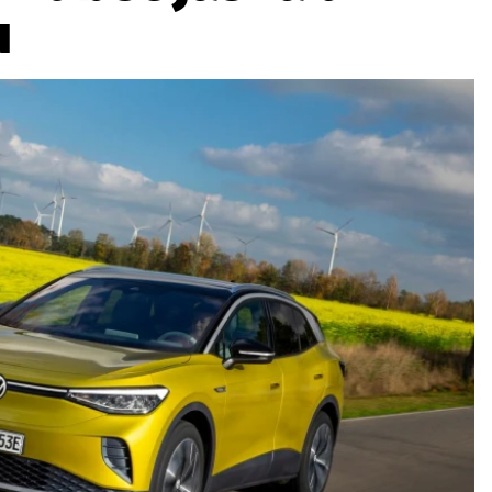
u
ydavatel
Inzerce
Osobní údaje / Cookies
autoroad.cz je INCORP MEDIA GROUP s.r.o., IČ: 118 23 054