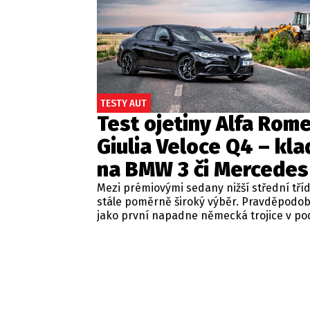
TESTY AUT
Test ojetiny Alfa Rom
Giulia Veloce Q4 – kla
na BMW 3 či Mercedes
Mezi prémiovými sedany nižší střední tří
stále poměrně široký výběr. Pravděpodo
jako první napadne německá trojice v p
BMW řady 3, Mercedes-Benz třídy C a Audi
Jsou to skvělá auta, která nabídnou velmi
zpracování, technologie i komfort, ale u 
motorizací často postrádají jednu důležit
emoce. Pokud ale hledáte auto, které ne
perfektním dopravním prostředkem, ale 