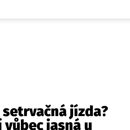
Auta
Elektro
Rally
Motorsport
Testy aut
Novinky ze světa EV
Ostatní
Pit Lane
Novinky
Testy elektromobilů
Tiskovky
Češi v akci
Eko
Trh s elektromobily
Rozhovory
FIA CEZ & Poháry
Spy
Dakar
Mezinárodní scéna
Historie
Z domova
Zajímavosti
Ze světa
Technika
Ekonomika
 setrvačná jízda?
Český trh
 vůbec jasná u
Tuning
Profi