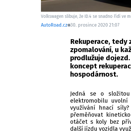
Volkswagen slibuje, že ID.4 se snadno řídí ve mě
AutoRoad.cz
30. prosince 2020 21:07
Rekuperace, tedy z
zpomalování, u ka
prodlužuje dojezd.
koncept rekuperac
hospodárnost.
Jedná se o složitou
elektromobilu uvolní
využívání hnací síly
přeměňovat kineticko
otáčet s koly bez př
další jízdu vozidla vyu