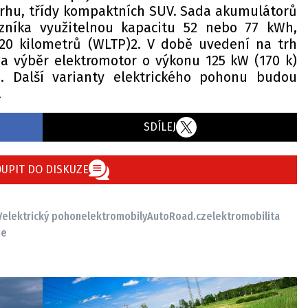
rhu, třídy kompaktních SUV. Sada akumulátorů
zníka využitelnou kapacitu 52 nebo 77 kWh,
20 kilometrů (WLTP)2. V době uvedení na trh
a výběr elektromotor o výkonu 125 kW (170 k)
. Další varianty elektrického pohonu budou
.
SDÍLEJ
UPIT DO DISKUZE
V
elektrický pohon
elektromobily
AutoRoad.cz
elektromobilita
ie