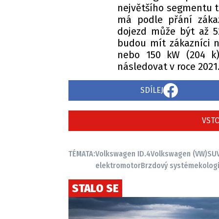
největšího segmentu t
má podle přání záka
dojezd může být až 5
budou mít zákazníci n
nebo 150 kW (204 k)
následovat v roce 2021
SDÍLEJ
VSTO
TÉMATA:
Volkswagen ID.4
Volkswagen (VW)
SU
elektromotor
Brzdový systém
ekolog
STALO SE