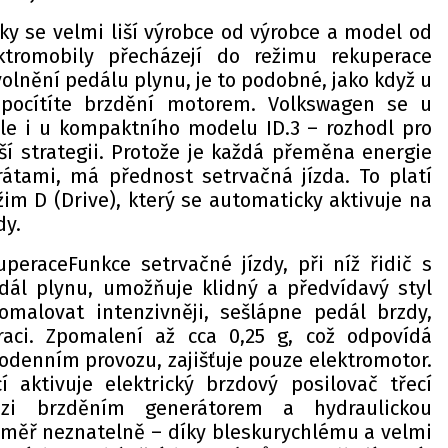
ky se velmi liší výrobce od výrobce a model od
ktromobily přecházejí do režimu rekuperace
lnění pedálu plynu, je to podobné, jako když u
pocítíte brzdění motorem. Volkswagen se u
le i u kompaktního modelu ID.3 – rozhodl pro
ší strategii. Protože je každá přeměna energie
rátami, má přednost setrvačná jízda. To platí
žim D (Drive), který se automaticky aktivuje na
dy.
uperaceFunkce setrvačné jízdy, při níž řidič s
dál plynu, umožňuje klidný a předvídavý styl
zpomalovat intenzivněji, sešlápne pedál brzdy,
raci. Zpomalení až cca 0,25 g, což odpovídá
odenním provozu, zajišťuje pouze elektromotor.
 aktivuje elektrický brzdový posilovač třecí
zi brzděním generátorem a hydraulickou
éměř neznatelně – díky bleskurychlému a velmi