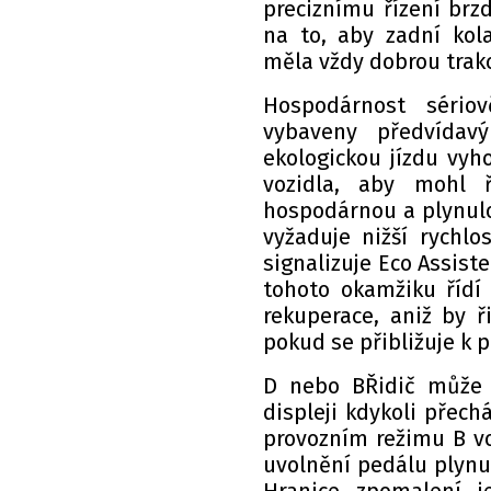
preciznímu řízení brz
na to, aby zadní kola
měla vždy dobrou trakc
Hospodárnost sério
vybaveny předvídav
ekologickou jízdu vy
vozidla, aby mohl 
hospodárnou a plynulou
vyžaduje nižší rychlo
signalizuje Eco Assist
tohoto okamžiku řídí 
rekuperace, aniž by 
pokud se přibližuje k 
D nebo BŘidič může 
displeji kdykoli přec
provozním režimu B vo
uvolnění pedálu plynu