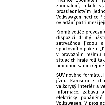
Hranice zpomalení j
zpomalení, nikoli v
prostřednictvím jedn
Volkswagen nechce řid
ovládání patří mezi jej
Kromě voliče provozní
dispozici druhý nást
setrvačnou jízdou a 
sportovního paketu „Pl
v provozním režimu D
situacích hraje roli ta
nemohou samozřejmě př
SUV nového formátu. I
jízdu. Karoserie s c
velkorysý interiér a v
informace, zábavu a
elektricky poháněné
Volkswagen. V prosinc