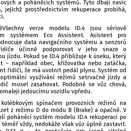
dových a poháněcích systémů. Tyto dbají navíc
, jejichž prostřednictvím rekuperace probíhá,
i.
věVšechny verze modelu ID.4 jsou sériově
ým systémem Eco Assistent. Asistent pro
hodnocuje data navigačního systému a senzorů
řidiče účinně podporovat v jeho snaze o
 jízdu. Pokud se ID.4 přibližuje k úseku, který
st – například obec, křižovatka nebo zatáčka,
ent řidiči, že má uvolnit pedál plynu. Systém od
optimální využívání režimů setrvačné jízdy a
řidič musel zasahovat. Podobně se vůz chová,
pomaleji jedoucímu vozidlu vpředu.
kolébkovým spínačem provozních režimů na
házet z režimu D do módu B (Brake) a opačně. V
lí poháněcí systém modelu ID.4 rekuperaci po
 téměř vždy, nedokáže však vůz úplně zastavit.