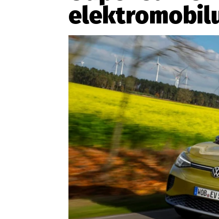
elektromobil
Etický kodex
Kontakt
V
Provozovatelem serveru 