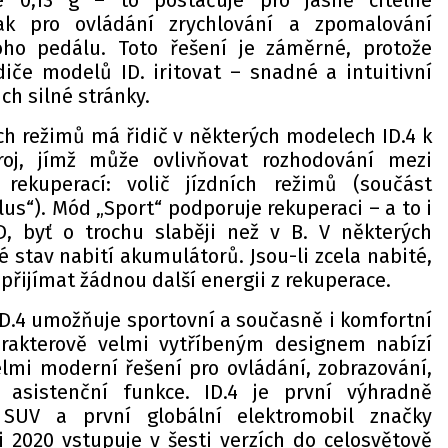
e 0,13 g – to postačuje pro jasně citelné
šak pro ovládání zrychlování a zpomalování
oho pedálu. Toto řešení je záměrné, protože
iče modelů ID. iritovat – snadné a intuitivní
ich silné stránky.
ch režimů má řidič v některých modelech ID.4 k
roj, jímž může ovlivňovat rozhodování mezi
rekuperací: volič jízdních režimů (součást
us“). Mód „Sport“ podporuje rekuperaci – a to i
, byť o trochu slaběji než v B. V některých
ké stav nabití akumulátorů. Jsou-li zcela nabité,
ijímat žádnou další energii z rekuperace.
D.4 umožňuje sportovní a současně i komfortní
harakterově velmi vytříbeným designem nabízí
elmi moderní řešení pro ovládání, zobrazování,
 asistenční funkce. ID.4 je první výhradně
 SUV a první globální elektromobil značky
i 2020 vstupuje v šesti verzích do celosvětově