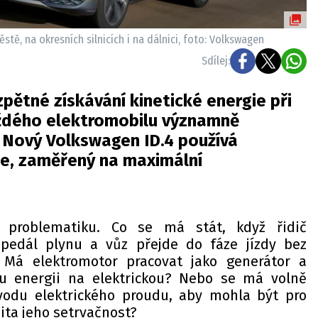
stě, na okresních silnicích i na dálnici, foto: Volkswagen
Sdílej:
pětné získávání kinetické energie při
ždého elektromobilu významně
 Nový Volkswagen ID.4 používá
e, zaměřený na maximální
 problematiku. Co se má stát, když řidič
 pedál plynu a vůz přejde do fáze jízdy bez
? Má elektromotor pracovat jako generátor a
u energii na elektrickou? Nebo se má volně
ívodu elektrického proudu, aby mohla být pro
žita jeho setrvačnost?