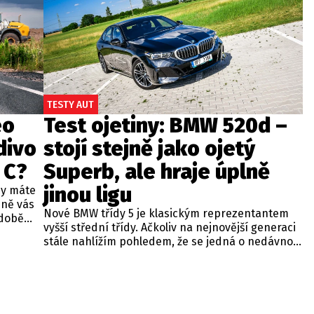
TESTY AUT
eo
Test ojetiny: BMW 520d –
divo
stojí stejně jako ojetý
 C?
Superb, ale hraje úplně
jinou ligu
dy máte
bně vás
Nové BMW třídy 5 je klasickým reprezentantem
odobě
vyšší střední třídy. Ačkoliv na nejnovější generaci
 A4.
stále nahlížím pohledem, že se jedná o nedávno
 dobré
představenou novinku, čas neúprosně letí a od
běžných
zahájení prodeje utekly už tři roky. Začíná se tedy
ou věc –
objevovat i na sekundárním trhu mezi zánovními
bude jen
vozy. Jeden takový kus jsme si vybrali do dnešní
při
recenze a to především proto, že stojí téměř