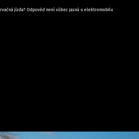
trvačná jízda? Odpověď není vůbec jasná u elektromobilu
Auta
Elektro
Rally
Motorsport
Testy aut
Novinky ze světa EV
Ostatní
Pit Lane
Novinky
Testy elektromobilů
Tiskovky
Češi v akci
Eko
Trh s elektromobily
Rozhovory
FIA CEZ & Poháry
Spy
Dakar
Mezinárodní scéna
Historie
Z domova
Zajímavosti
Ze světa
Technika
Ekonomika
Český trh
Tuning
Profi