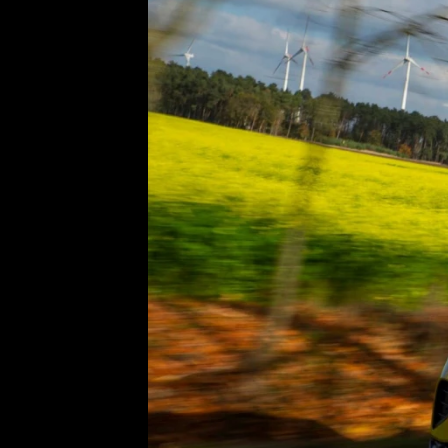
Etický kodex
Kontakt
V
Provozovatelem serveru 