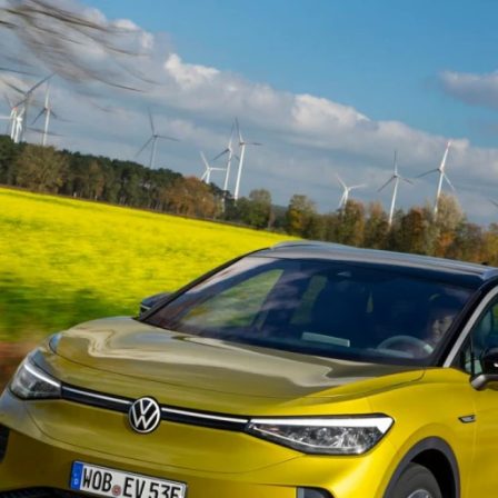
ydavatel
Inzerce
Osobní údaje / Cookies
autoroad.cz je INCORP MEDIA GROUP s.r.o., IČ: 118 23 054