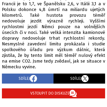
Francii je to 1,7, ve Španělsku 2,6, v Itálii 3,1 a v
Polsku dokonce 4,8 úmrtí na miliardu ujetých
kilometrů. Také hustota provozu téměř
nedovoluje jezdit výrazně rychleji. Vyššími
rychlostmi jezdí Němci pouze na volnějších
úsecích či v noci. Také velká intenzita kamionové
dopravy nedovoluje trhat rychlostní rekordy.
Nesmyslné zavedení limitu prokázala i studie
spolkového úřadu pro výzkum dálnic, která
zjistila, že by tento limit měl téměř nulový efekt
na emise CO2. Jsme tedy zvědaví, jak se situace v
Německu vyvine.
SDÍLEJ
SDÍLEJ
VSTOUPIT DO DISKUZE