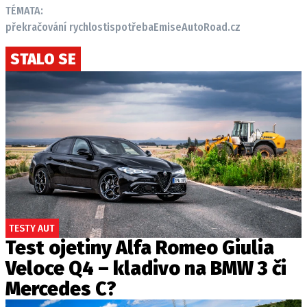
TÉMATA:
překračování rychlosti
spotřeba
Emise
AutoRoad.cz
STALO SE
TESTY AUT
Test ojetiny Alfa Romeo Giulia
Veloce Q4 – kladivo na BMW 3 či
Mercedes C?