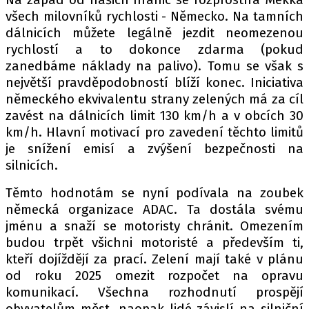
PIT LANE
všech milovníků rychlosti - Německo. Na tamních
ČEŠI V AKCI
dálnicích můžete legálně jezdit neomezenou
FIA CEZ & POHÁRY
rychlostí a to dokonce zdarma (pokud
MEZINÁRODNÍ SCÉNA
zanedbáme náklady na palivo). Tomu se však s
největší pravděpodobností blíží konec. Iniciativa
německého ekvivalentu strany zelených má za cíl
SLEDUJTE NÁS NA
|
zavést na dálnicích limit 130 km/h a v obcích 30
km/h. Hlavní motivací pro zavedení těchto limitů
je snížení emisí a zvýšení bezpečnosti na
Máte příběh, fotku nebo video?
silnicích.
Pošlete e-mail na autoroad.cz
Těmto hodnotám se nyní podívala na zoubek
německá organizace ADAC. Ta dostála svému
ETICKÝ KODEX
jménu a snaží se motoristy chránit. Omezením
KONTAKT
budou trpět všichni motoristé a především ti,
kteří dojíždějí za prací. Zelení mají také v plánu
VYDAVATEL
od roku 2025 omezit rozpočet na opravu
INZERCE
komunikací. Všechna rozhodnutí prospějí
OSOBNÍ ÚDAJE / COOKIES
obyvatelům měst, naopak lidé závislí na silniční