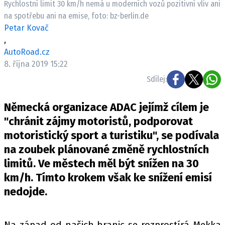
Rychlostní limit 30 km/h nemá u moderních vozů pozitivní vliv ani
ELEKTRO
na spotřebu ani na emise, foto: bz-berlin.de
Petar Kovač
NOVINKY ZE SVĚTA EV
,
TESTY ELEKTROMOBILŮ
AutoRoad.cz
TRH S ELEKTROMOBILY
8. října 2019 15:22
Sdílej:
RALLY
Německá organizace ADAC jejímž cílem je
OSTATNÍ
"chránit zájmy motoristů, podporovat
TISKOVKY
motoristický sport a turistiku", se podívala
ROZHOVORY
na zoubek plánované změně rychlostních
DAKAR
limitů. Ve městech měl být snížen na 30
Z DOMOVA
km/h. Tímto krokem však ke snížení emisí
ZE SVĚTA
nedojde.
MOTORSPORT
Na západ od našich hranic se rozprostírá Mekka