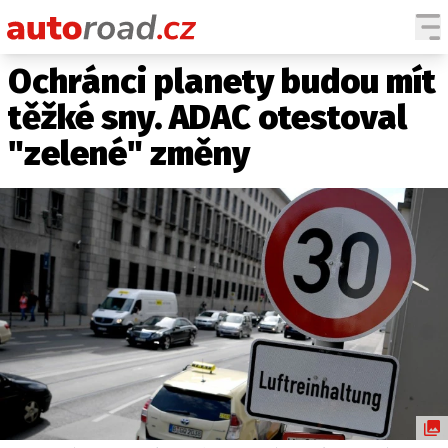
Ochránci planety budou mít
AUTA
těžké sny. ADAC otestoval
TESTY AUT
"zelené" změny
NOVINKY
EKO
SPY
HISTORIE
ZAJÍMAVOSTI
TECHNIKA
EKONOMIKA
ČESKÝ TRH
TUNING
PROFI