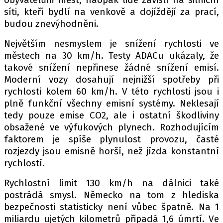
síti, kteří bydlí na venkově a dojíždějí za prací,
budou znevýhodněni.
Provozovatelem serveru autoroad.cz je
Největším nesmyslem je snížení rychlosti ve
INCORP MEDIA GROUP s.r.o., IČ: 118 23 054
městech na 30 km/h. Testy ADACu ukázaly, že
takové snížení nepřinese žádné snížení emisí.
Moderní vozy dosahují nejnižší spotřeby při
rychlosti kolem 60 km/h. V této rychlosti jsou i
plně funkční všechny emisní systémy. Neklesají
tedy pouze emise CO2, ale i ostatní škodliviny
obsažené ve výfukových plynech. Rozhodujícím
faktorem je spíše plynulost provozu, časté
rozjezdy jsou emisně horší, než jízda konstantní
rychlostí.
Rychlostní limit 130 km/h na dálnici také
postrádá smysl. Německo na tom z hlediska
bezpečnosti statisticky není vůbec špatně. Na 1
miliardu ujetých kilometrů připadá 1,6 úmrtí. Ve