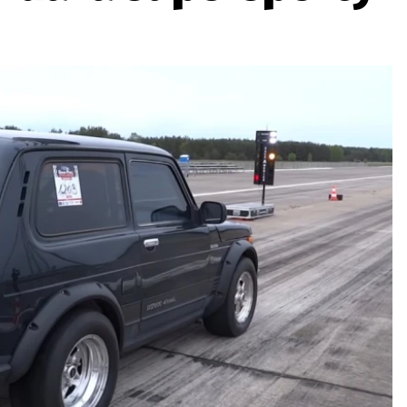
ydavatel
Inzerce
Osobní údaje / Cookies
autoroad.cz je INCORP MEDIA GROUP s.r.o., IČ: 118 23 054