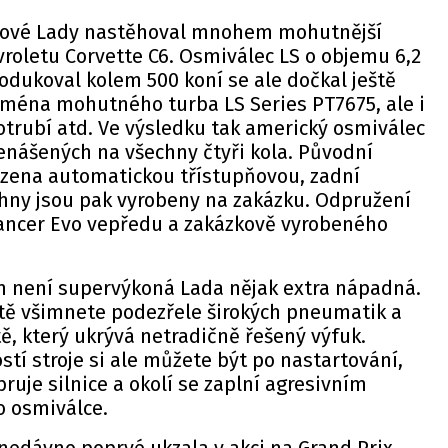
eřové Lady nastěhoval mnohem mohutnější
roletu Corvette C6. Osmiválec LS o objemu 6,2
rodukoval kolem 500 koní se ale dočkal ještě
jména mohutného turba LS Series PT7675, ale i
otrubí atd. Ve výsledku tak americký osmiválec
enášených na všechny čtyři kola. Původní
zena automatickou třístupňovou, zadní
chny jsou pak vyrobeny na zakázku. Odpružení
Lancer Evo vepředu a zakázkově vyrobeného
m není supervýkoná Lada nějak extra nápadná.
itě všimnete podezřele širokých pneumatik a
ě, který ukrývá netradičně řešený výfuk.
stí stroje si ale můžete být po nastartování,
ruje silnice a okolí se zaplní agresivním
 osmiválce.