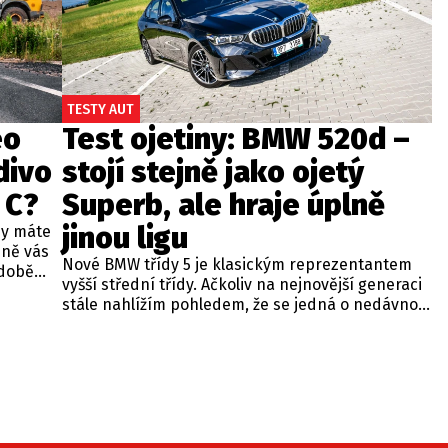
TESTY AUT
eo
Test ojetiny: BMW 520d –
divo
stojí stejně jako ojetý
 C?
Superb, ale hraje úplně
jinou ligu
dy máte
bně vás
Nové BMW třídy 5 je klasickým reprezentantem
odobě
vyšší střední třídy. Ačkoliv na nejnovější generaci
 A4.
stále nahlížím pohledem, že se jedná o nedávno
 dobré
představenou novinku, čas neúprosně letí a od
běžných
zahájení prodeje utekly už tři roky. Začíná se tedy
ou věc –
objevovat i na sekundárním trhu mezi zánovními
bude jen
vozy. Jeden takový kus jsme si vybrali do dnešní
při
recenze a to především proto, že stojí téměř
 na
stejně, jako zánovní Superb čtvrté generace.
meo