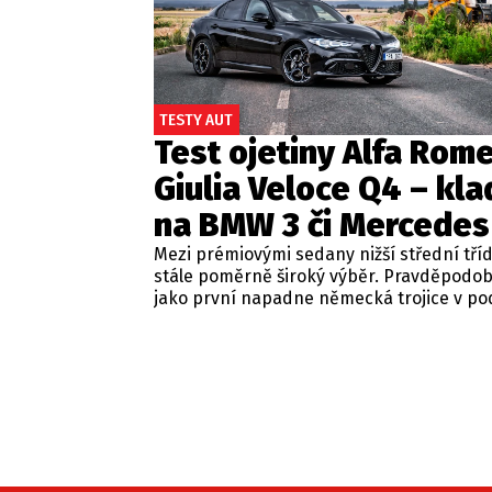
TESTY AUT
Test ojetiny Alfa Rom
Giulia Veloce Q4 – kla
na BMW 3 či Mercedes
Mezi prémiovými sedany nižší střední tří
stále poměrně široký výběr. Pravděpodo
jako první napadne německá trojice v p
BMW řady 3, Mercedes-Benz třídy C a Audi
Jsou to skvělá auta, která nabídnou velmi
zpracování, technologie i komfort, ale u 
motorizací často postrádají jednu důležit
emoce. Pokud ale hledáte auto, které ne
perfektním dopravním prostředkem, ale 
každém nastartování vám vykouzlí úsměv
tváři, možná by vás měla zajímat Alfa Ro