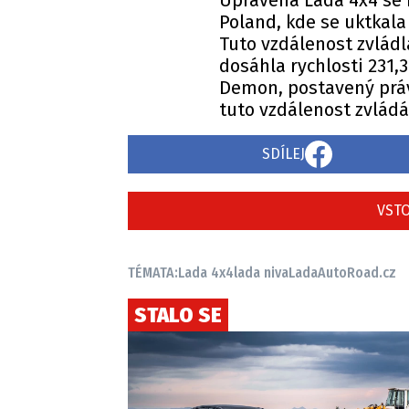
Upravená Lada 4x4 se 
Poland, kde se uktkala 
Tuto vzdálenost zvládl
dosáhla rychlosti 231,
Demon, postavený práv
tuto vzdálenost zvládá
SDÍLEJ
VSTO
TÉMATA:
Lada 4x4
lada niva
Lada
AutoRoad.cz
STALO SE