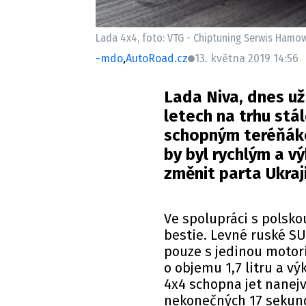
Lada 4x4, foto: VTG - Chiptuning Serwis Hamo
-mdo
,
AutoRoad.cz
13. května 2019 14:56
Lada Niva, dnes už
letech na trhu st
schopným teréňáke
by byl rychlým a v
změnit parta Ukraj
Ve spolupráci s polsko
bestie. Levné ruské S
pouze s jedinou motor
o objemu 1,7 litru a vý
4x4 schopna jet nanejv
nekonečných 17 sekun