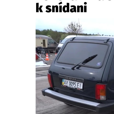
k snídani
Etický kodex
Kontakt
V
Provozovatelem serveru 