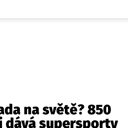
Auta
Elektro
Rally
Motorsport
Testy aut
Novinky ze světa EV
Ostatní
Pit Lane
Novinky
Testy elektromobilů
Tiskovky
Češi v akci
Eko
Trh s elektromobily
Rozhovory
FIA CEZ & Poháry
Spy
Dakar
Mezinárodní scéna
Historie
Z domova
Zajímavosti
Ze světa
Technika
Ekonomika
Lada na světě? 850
Český trh
i dává supersporty
Tuning
Profi