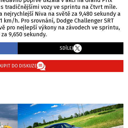
nedávno poprvé ukzala v akci na Grand Prix
s tradičnějšími vozy ve sprintu na čtvrt míle.
a nejrychlejší Niva na světě za 9,480 sekundy a
31 km/h. Pro srovnání, Dodge Challenger SRT
ě pro nejlepší výkony na závodech ve sprintu,
 za 9,650 sekundy.
SDÍLEJ
UPIT DO DISKUZE