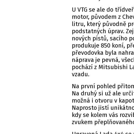
U VTG se ale do třídv
motor, původem z Chev
litru, který původně p
podstatných úprav. Ze
nových pístů, sacího p
produkuje 850 koní, př
převodovka byla nahra
náprava je pevná, vše
pochází z Mitsubishi 
vzadu.
Na první pohled přito
Na druhý si už ale urč
možná i otvoru v kapot
Naprosto jistí unikátno
kdy se kolem vás rozvib
zvukem přeplňovaného