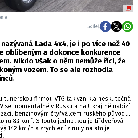
wnia
Sdílej:
 nazývaná Lada 4x4, je i po více než 40
ále oblíbeným a dokonce konkurence
m. Nikdo však o něm nemůže říci, že
ýkoným vozem. To se ale rozhodla
inců.
u tunerskou firmou VTG tak vznikla neskutečná
UV se momentálně v Rusku a na Ukrajině nabízí
izací, benzínovým čtyřválcem ruského původu,
konu 83 koní. S touto jednotkou je třídveřová
ýš 142 km/h a zrychlení z nuly na sto je
d.