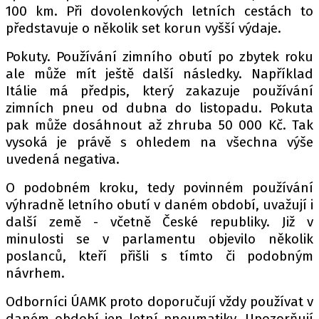
100 km. Při dovolenkových letních cestách to
představuje o několik set korun vyšší výdaje.
Pokuty. Používání zimního obutí po zbytek roku
ale může mít ještě další následky. Například
Itálie má předpis, který zakazuje používání
zimních pneu od dubna do listopadu. Pokuta
pak může dosáhnout až zhruba 50 000 Kč. Tak
vysoká je právě s ohledem na všechna výše
uvedená negativa.
O podobném kroku, tedy povinném používání
výhradně letního obutí v daném období, uvažují i
další země - včetně České republiky. Již v
minulosti se v parlamentu objevilo několik
poslanců, kteří přišli s tímto či podobným
návrhem.
Odborníci ÚAMK proto doporučují vždy používat v
daném období jen letní pneumatiky. Upozorňují