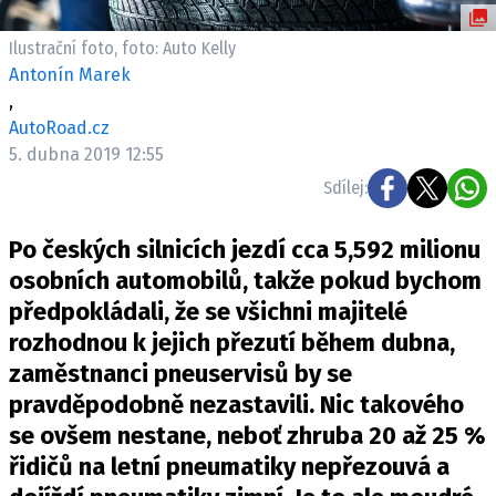
ELEKTRO
Ilustrační foto, foto: Auto Kelly
NOVINKY ZE SVĚTA EV
Antonín Marek
,
TESTY ELEKTROMOBILŮ
AutoRoad.cz
TRH S ELEKTROMOBILY
5. dubna 2019 12:55
RALLY
Sdílej:
OSTATNÍ
Po českých silnicích jezdí cca 5,592 milionu
TISKOVKY
osobních automobilů, takže pokud bychom
ROZHOVORY
předpokládali, že se všichni majitelé
DAKAR
rozhodnou k jejich přezutí během dubna,
Z DOMOVA
zaměstnanci pneuservisů by se
ZE SVĚTA
pravděpodobně nezastavili. Nic takového
se ovšem nestane, neboť zhruba 20 až 25 %
MOTORSPORT
řidičů na letní pneumatiky nepřezouvá a