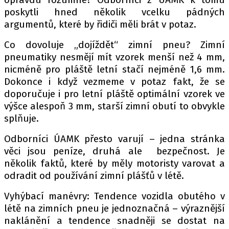
poskytli hned několik vcelku pádných
argumentů, které by řidiči měli brát v potaz.
Provozovatelem serveru autoroad.cz je
Co dovoluje „dojíždět“ zimní pneu? Zimní
INCORP MEDIA GROUP s.r.o., IČ: 118 23 054
pneumatiky nesmějí mít vzorek menší než 4 mm,
nicméně pro pláště letní stačí nejméně 1,6 mm.
Dokonce i když vezmeme v potaz fakt, že se
doporučuje i pro letní pláště optimální vzorek ve
výšce alespoň 3 mm, starší zimní obutí to obvykle
splňuje.
Odborníci ÚAMK přesto varují – jedna stránka
věci jsou peníze, druhá ale bezpečnost. Je
několik faktů, které by měly motoristy varovat a
odradit od používání zimní plášťů v létě.
Vyhýbací manévry: Tendence vozidla obutého v
létě na zimních pneu je jednoznačná – výraznější
naklánění a tendence snadněji se dostat na