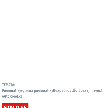
TÉMATA:
Pneumatiky
výměna pneumatiky
Bezpečnost
Údržba
zajímavost
AutoRoad.cz
STALO SE