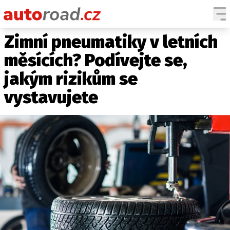
Zimní pneumatiky v letních
AUTA
měsících? Podívejte se,
TESTY AUT
jakým rizikům se
NOVINKY
vystavujete
EKO
SPY
HISTORIE
ZAJÍMAVOSTI
TECHNIKA
EKONOMIKA
ČESKÝ TRH
TUNING
PROFI