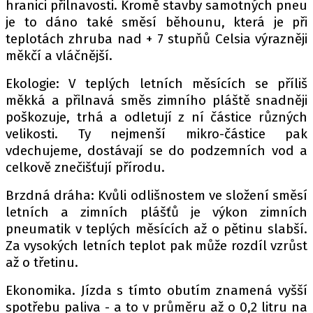
hranici přilnavosti. Kromě stavby samotných pneu
je to dáno také směsí běhounu, která je při
teplotách zhruba nad + 7 stupňů Celsia výrazněji
měkčí a vláčnější.
Ekologie: V teplých letních měsících se příliš
měkká a přilnavá směs zimního pláště snadněji
poškozuje, trhá a odletují z ní částice různých
velikosti. Ty nejmenší mikro-částice pak
vdechujeme, dostávají se do podzemních vod a
celkově znečišťují přírodu.
Brzdná dráha: Kvůli odlišnostem ve složení směsí
letních a zimních plášťů je výkon zimních
pneumatik v teplých měsících až o pětinu slabší.
Za vysokých letních teplot pak může rozdíl vzrůst
až o třetinu.
Ekonomika. Jízda s tímto obutím znamená vyšší
spotřebu paliva - a to v průměru až o 0,2 litru na