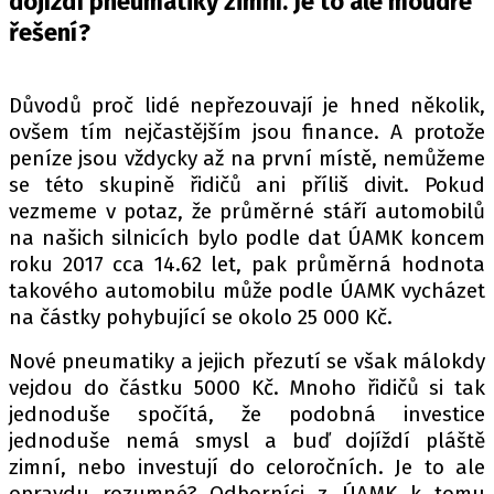
dojíždí pneumatiky zimní. Je to ale moudré
PIT LANE
řešení?
ČEŠI V AKCI
FIA CEZ & POHÁRY
MEZINÁRODNÍ SCÉNA
Důvodů proč lidé nepřezouvají je hned několik,
ovšem tím nejčastějším jsou finance. A protože
peníze jsou vždycky až na první místě, nemůžeme
SLEDUJTE NÁS NA
|
se této skupině řidičů ani příliš divit. Pokud
vezmeme v potaz, že průměrné stáří automobilů
na našich silnicích bylo podle dat ÚAMK koncem
Máte příběh, fotku nebo video?
roku 2017 cca 14.62 let, pak průměrná hodnota
Pošlete e-mail na autoroad.cz
takového automobilu může podle ÚAMK vycházet
na částky pohybující se okolo 25 000 Kč.
ETICKÝ KODEX
Nové pneumatiky a jejich přezutí se však málokdy
KONTAKT
vejdou do částku 5000 Kč. Mnoho řidičů si tak
jednoduše spočítá, že podobná investice
VYDAVATEL
jednoduše nemá smysl a buď dojíždí pláště
INZERCE
zimní, nebo investují do celoročních. Je to ale
OSOBNÍ ÚDAJE / COOKIES
opravdu rozumné? Odborníci z ÚAMK k tomu