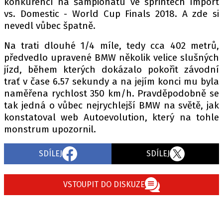
konkurencí na šampionátu ve sprintech Import
vs. Domestic - World Cup Finals 2018. A zde si
nevedl vůbec špatně.
Na trati dlouhé 1/4 míle, tedy cca 402 metrů,
předvedlo upravené BMW několik velice slušných
jízd, během kterých dokázalo pokořit závodní
trať v čase 6.57 sekundy a na jejím konci mu byla
naměřena rychlost 350 km/h. Pravděpodobně se
tak jedná o vůbec nejrychlejší BMW na světě, jak
konstatoval web Autoevolution, který na tohle
monstrum upozornil.
SDÍLEJ
SDÍLEJ
VSTOUPIT DO DISKUZE