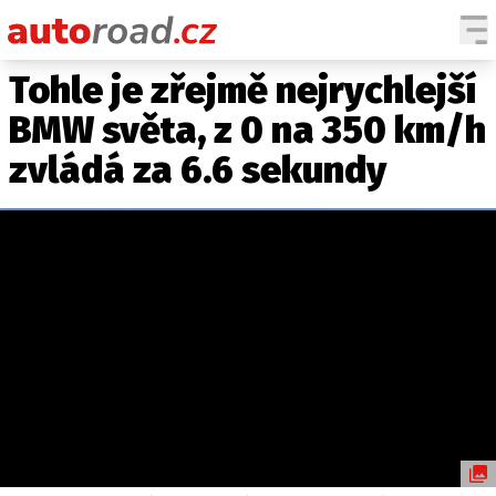
Tohle je zřejmě nejrychlejší
AUTA
BMW světa, z 0 na 350 km/h
TESTY AUT
zvládá za 6.6 sekundy
NOVINKY
EKO
SPY
HISTORIE
ZAJÍMAVOSTI
TECHNIKA
EKONOMIKA
ČESKÝ TRH
TUNING
PROFI