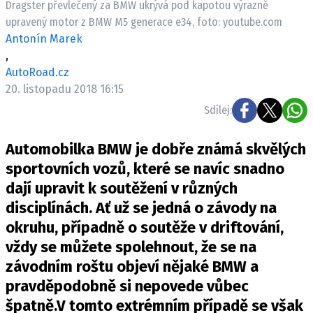
Dragster převlečený za BMW ukrývá pod kapotou výrazně
ELEKTRO
upravený motor z BMW M5 generace e34, foto: youtube.com
Antonín Marek
NOVINKY ZE SVĚTA EV
,
TESTY ELEKTROMOBILŮ
AutoRoad.cz
TRH S ELEKTROMOBILY
20. listopadu 2018 16:15
Sdílej:
RALLY
Automobilka BMW je dobře známá skvělých
OSTATNÍ
sportovních vozů, které se navíc snadno
TISKOVKY
dají upravit k soutěžení v různých
ROZHOVORY
disciplínách. Ať už se jedná o závody na
DAKAR
okruhu, případně o soutěže v driftování,
Z DOMOVA
vždy se můžete spolehnout, že se na
ZE SVĚTA
závodním roštu objeví nějaké BMW a
MOTORSPORT
pravděpodobně si nepovede vůbec
špatně.V tomto extrémním případě se však