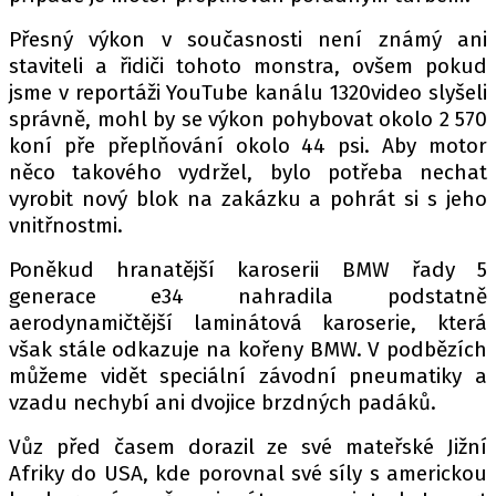
Přesný výkon v současnosti není známý ani
staviteli a řidiči tohoto monstra, ovšem pokud
Provozovatelem serveru autoroad.cz je
jsme v reportáži YouTube kanálu 1320video slyšeli
INCORP MEDIA GROUP s.r.o., IČ: 118 23 054
správně, mohl by se výkon pohybovat okolo 2 570
koní pře přeplňování okolo 44 psi. Aby motor
něco takového vydržel, bylo potřeba nechat
vyrobit nový blok na zakázku a pohrát si s jeho
vnitřnostmi.
Poněkud hranatější karoserii BMW řady 5
generace e34 nahradila podstatně
aerodynamičtější laminátová karoserie, která
však stále odkazuje na kořeny BMW. V podbězích
můžeme vidět speciální závodní pneumatiky a
vzadu nechybí ani dvojice brzdných padáků.
Vůz před časem dorazil ze své mateřské Jižní
Afriky do USA, kde porovnal své síly s americkou