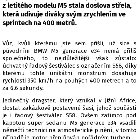
PIT LANE
z letitého modelu M5 stala doslova střela,
ČEŠI V AKCI
která udivuje diváky svým zrychlením ve
FIA CEZ & POHÁRY
sprintech na 400 metrů.
MEZINÁRODNÍ SCÉNA
Vůz, kvůli kterému jste sem přišli, už sice s
SLEDUJTE NÁS NA
|
původním BMW M5 generace e34 nemá příliš
společného, to nejdůležitější však zůstalo:
úchvatný řadový šestiválec s označením S58, díky
Máte příběh, fotku nebo video?
kterému tohle unikátní monstrum dosahuje
Pošlete e-mail na autoroad.cz
rychlosti 350 km/h na pouhých 400 metrech a to
za 6.6 sekundy.
ETICKÝ KODEX
Jedinečný dragster, který vznikal v Jižní Africe,
KONTAKT
dostal zakázkově postavené šasi, jehož součástí
je i řadový šestiválec S58. Ovšem zatímco pod
VYDAVATEL
kapotou super sedanu M5 generace e34 vsadili
INZERCE
němečtí technici na atmosferické plnění, v tomto
OSOBNÍ ÚDAJE / COOKIES
případě je motor přeplňován pořádným turbem.