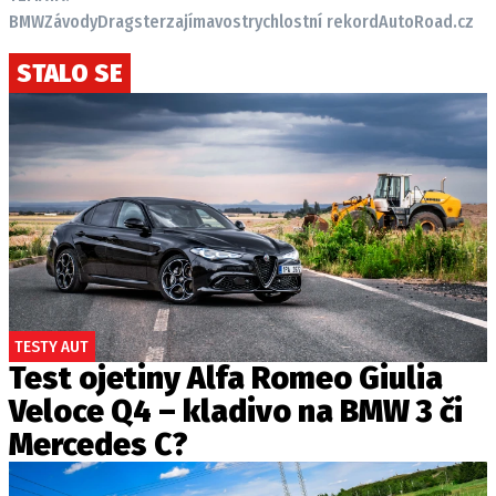
BMW
Závody
Dragster
zajímavost
rychlostní rekord
AutoRoad.cz
STALO SE
TESTY AUT
Test ojetiny Alfa Romeo Giulia
Veloce Q4 – kladivo na BMW 3 či
Mercedes C?