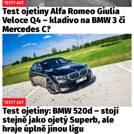
TESTY AUT
Test ojetiny Alfa Romeo Giulia
Veloce Q4 – kladivo na BMW 3 či
Mercedes C?
TESTY AUT
Test ojetiny: BMW 520d – stojí
stejně jako ojetý Superb, ale
hraje úplně jinou ligu