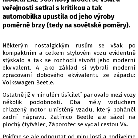
PIT LANE
veřejnosti setkal s kritikou a tak
ČEŠI V AKCI
automobilka upustila od jeho výroby
FIA CEZ & POHÁRY
poměrně brzy (tedy na sovětské poměry).
MEZINÁRODNÍ SCÉNA
Některým nostalgickým rusům se však po
SLEDUJTE NÁS NA
|
kompaktním a celkem stylovém vozu evidentně
stýskalo a tak se rozhodli stvořit jeho moderní
Máte příběh, fotku nebo video?
ekvivalent. A jako základ si vybrali moderní
zpracování dobového ekvivalentu ze západu:
Pošlete e-mail na autoroad.cz
Volkswagen Beetle.
Ostatně již v minulém tisíciletí panovalo mezi vozy
ETICKÝ KODEX
několik podobností. Oba měly vzduchem
KONTAKT
chlazený motor umístěný vzadu, který poháněl
VYDAVATEL
zadní nápravu. Zatímco Beetle ale sázel na
plochý čtyřválec, Záporožec se vydal cestou V4.
INZERCE
OSOBNÍ ÚDAJE / COOKIES
Pojďme se ale odpoutat od minulosti a podívejme