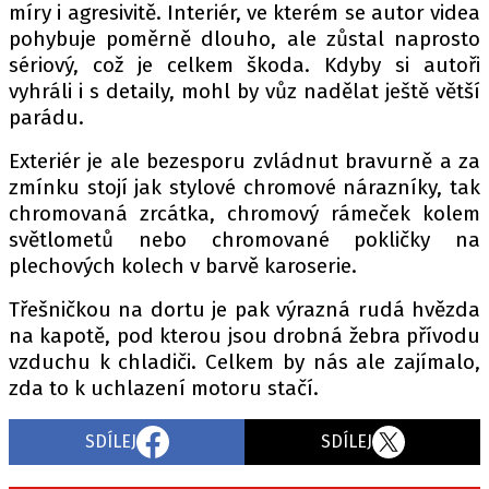
míry i agresivitě. Interiér, ve kterém se autor videa
pohybuje poměrně dlouho, ale zůstal naprosto
sériový, což je celkem škoda. Kdyby si autoři
vyhráli i s detaily, mohl by vůz nadělat ještě větší
parádu.
Exteriér je ale bezesporu zvládnut bravurně a za
zmínku stojí jak stylové chromové nárazníky, tak
chromovaná zrcátka, chromový rámeček kolem
světlometů nebo chromované pokličky na
plechových kolech v barvě karoserie.
Třešničkou na dortu je pak výrazná rudá hvězda
na kapotě, pod kterou jsou drobná žebra přívodu
vzduchu k chladiči. Celkem by nás ale zajímalo,
zda to k uchlazení motoru stačí.
SDÍLEJ
SDÍLEJ