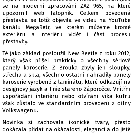
se na moderní zpracování ZAZ 965, na které
upozornil web Jalopnik. Celkem povedená
přestavba se totiž objevila ve videu na YouTube
Provozovatelem serveru autoroad.cz je
kanálu MegaRetr, ve kterém můžeme kromě
INCORP MEDIA GROUP s.r.o., IČ: 118 23 054
exteriéru a interiéru vidět i část procesu
přestavby.
Té jako základ posloužil New Beetle z roku 2012,
který však přišel prakticky o všechny sériové
panely karoserie. Z Brouka zbyly jen sloupky,
střecha a skla, všechno ostatní nahradily panely
karoserie vyrobené z laminátu, které odkazují na
designový jazyk a linie starého Záporožce. Vnitřní
uspořádání interiéru nebo otvírání víka kufru
však zůstalo ve standardním provedení z dílny
Volkswagenu.
Novinka si zachovala ikonické tvary, přesto
dokázala přidat na okázalosti, eleganci a do jisté