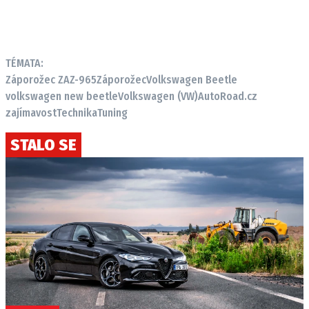
TÉMATA:
Záporožec ZAZ-965
Záporožec
Volkswagen Beetle
volkswagen new beetle
Volkswagen (VW)
AutoRoad.cz
zajímavost
Technika
Tuning
STALO SE