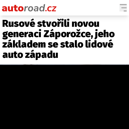
Rusové stvořili novou
AUTA
generaci Záporožce, jeho
TESTY AUT
základem se stalo lidové
NOVINKY
auto západu
EKO
SPY
HISTORIE
ZAJÍMAVOSTI
TECHNIKA
EKONOMIKA
ČESKÝ TRH
TUNING
PROFI