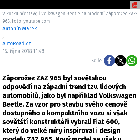
ELEKTRO
V Rusku přestavěli Volkswagen Beetle na moderní Záporožec ZAZ-
NOVINKY ZE SVĚTA EV
965, foto: youtube.com
Antonín Marek
TESTY ELEKTROMOBILŮ
,
TRH S ELEKTROMOBILY
AutoRoad.cz
RALLY
15. října 2018 11:48
Sdílej:
OSTATNÍ
TISKOVKY
Záporožez ZAZ 965 byl sovětskou
ROZHOVORY
odpovědí na západní trend tzv. lidových
DAKAR
automobilů, jako byl například Volkswagen
Beetle. Za vzor pro stavbu svého cenově
Z DOMOVA
dostupného a kompaktního vozu si však
ZE SVĚTA
sovětští konstruktéři vybrali Fiat 600,
MOTORSPORT
který do velké míry inspiroval i design
modelu ZAZ 965. Nový model se však u