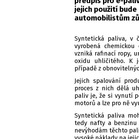
předpis pro e-pali
jejich použití bud
automobilistům zů
Syntetická paliva, v 
vyrobená chemickou c
vzniká rafinací ropy, 
oxidu uhličitého. K 
případě z obnovitelnýc
Jejich spalování pro
proces z nich dělá uh
paliv je, že si vynutí
motorů a lze pro ně vy
Syntetická paliva moh
tedy nafty a benzinu
nevýhodám těchto paliv
vysoké náklady na jejic