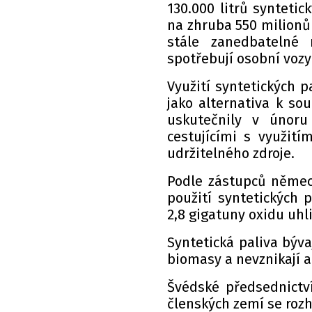
130.000 litrů syntetic
na zhruba 550 milionů 
stále zanedbatelné
spotřebují osobní vozy 
Využití syntetických p
jako alternativa k s
uskutečnily v únoru
cestujícími s využití
udržitelného zdroje.
Podle zástupců němec
použití syntetických pa
2,8 gigatuny oxidu uhl
Syntetická paliva býva
biomasy a nevznikají a
Švédské předsednictv
členských zemí se rozh