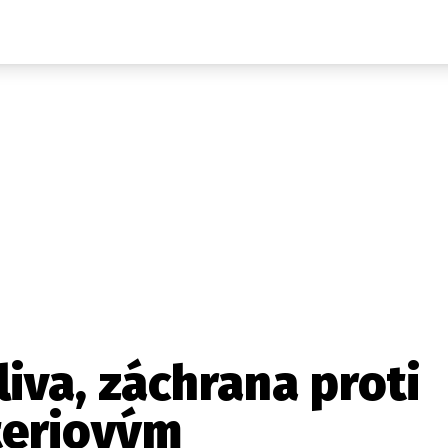
Auta
Elektro
Rally
Motorsport
Testy aut
Novinky ze světa EV
Ostatní
Pit Lane
Novinky
Testy elektromobilů
Tiskovky
Češi v akci
Eko
Trh s elektromobily
Rozhovory
FIA CEZ & Poháry
Spy
Dakar
Mezinárodní scéna
Historie
Z domova
Zajímavosti
Ze světa
Technika
Ekonomika
liva, záchrana proti
Český trh
teriovým
Tuning
Profi