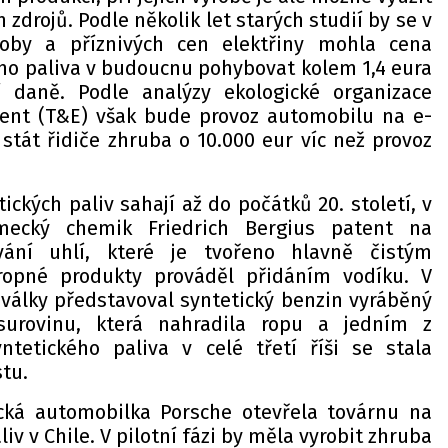
 zdrojů. Podle několik let starých studií by se v
roby a příznivých cen elektřiny mohla cena
o paliva v budoucnu pohybovat kolem 1,4 eura
í daně. Podle analýzy ekologické organizace
ent (T&E) však bude provoz automobilu na e-
stát řidiče zhruba o 10.000 eur víc než provoz
ických paliv sahají až do počátků 20. století, v
mecký chemik Friedrich Bergius patent na
ování uhlí, které je tvořeno hlavně čistým
ropné produkty prováděl přidáním vodíku. V
války představoval syntetický benzin vyráběný
 surovinu, která nahradila ropu a jedním z
ntetického paliva v celé třetí říši se stala
stu.
cká automobilka Porsche otevřela továrnu na
iv v Chile. V pilotní fázi by měla vyrobit zhruba