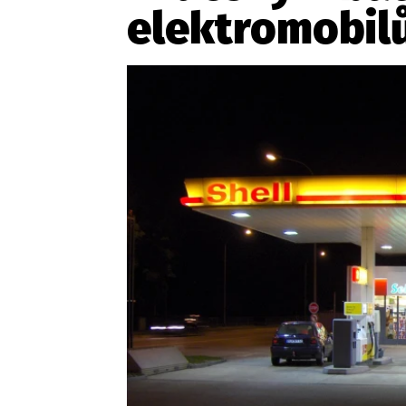
elektromobilů
Etický kodex
Kontakt
V
Provozovatelem serveru 