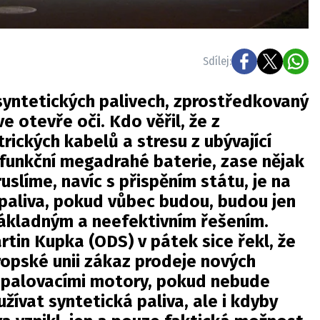
Sdílej:
syntetických palivech, zprostředkovaný
 otevře oči. Kdo věřil, že z
rických kabelů a stresu z ubývající
efunkční megadrahé baterie, zase nějak
uslíme, navíc s přispěním státu, je na
paliva, pokud vůbec budou, budou jen
ákladným a neefektivním řešením.
rtin Kupka (ODS) v pátek sice řekl, že
opské unii zákaz prodeje nových
spalovacími motory, pokud nebude
žívat syntetická paliva, ale i kdyby