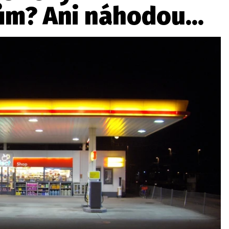
m? Ani náhodou...
ydavatel
Inzerce
Osobní údaje / Cookies
autoroad.cz je INCORP MEDIA GROUP s.r.o., IČ: 118 23 054