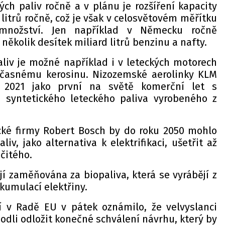
kých paliv ročně a v plánu je rozšíření kapacity
litrů ročně, což je však v celosvětovém měřítku
 množství. Jen například v Německu ročně
několik desítek miliard litrů benzinu a nafty.
aliv je možné například i v leteckých motorech
oučasnému kerosinu. Nizozemské aerolinky KLM
 2021 jako první na světě komerční let s
m syntetického leteckého paliva vyrobeného z
ké firmy Robert Bosch by do roku 2050 mohlo
liv, jako alternativa k elektrifikaci, ušetřit až
ičitého.
jí zaměňována za biopaliva, která se vyrábějí z
kumulací elektřiny.
í v Radě EU v pátek oznámilo, že velvyslanci
odli odložit konečné schválení návrhu, který by