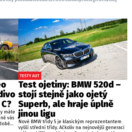
TESTY AUT
eo
Test ojetiny: BMW 520d –
divo
stojí stejně jako ojetý
 C?
Superb, ale hraje úplně
jinou ligu
dy máte
bně vás
Nové BMW třídy 5 je klasickým reprezentantem
odobě
vyšší střední třídy. Ačkoliv na nejnovější generaci
 A4.