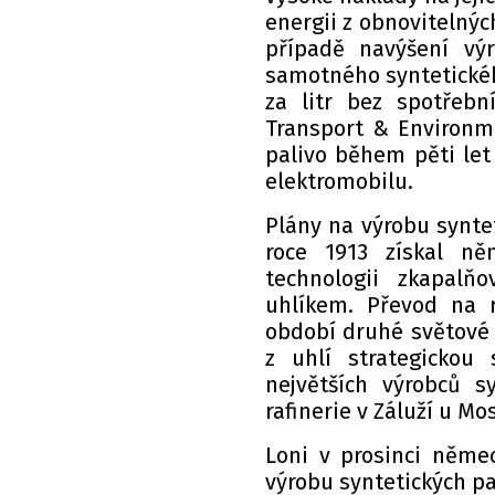
energii z obnovitelných
případě navýšení vý
samotného syntetickéh
za litr bez spotřebn
Transport & Environm
palivo během pěti let 
elektromobilu.
Plány na výrobu syntet
roce 1913 získal ně
technologii zkapalň
uhlíkem. Převod na 
období druhé světové 
z uhlí strategickou
největších výrobců sy
rafinerie v Záluží u Mo
Loni v prosinci něme
výrobu syntetických pal