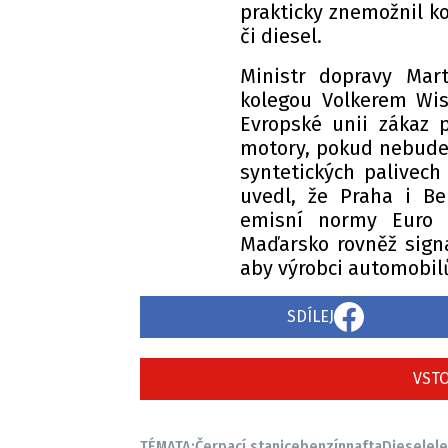
prakticky znemožnil k
či diesel.
Ministr dopravy Ma
kolegou Volkerem Wis
Evropské unii zákaz 
motory, pokud nebude 
syntetických palivech
uvedl, že Praha i Ber
emisní normy Euro 7
Maďarsko rovněž signa
aby výrobci automobilů
SDÍLEJ
VSTO
TÉMATA:
Čerpací stanice
benzín
nafta
Diesel
ele