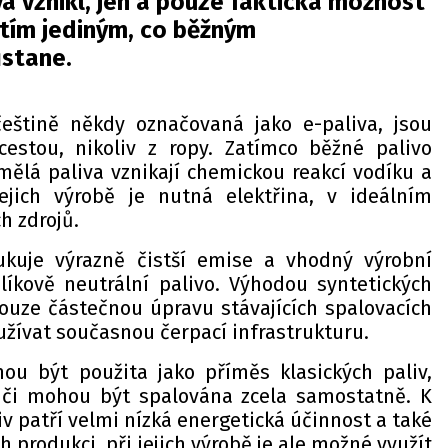
va vznikl, jen a pouze faktická možnost
e tím jediným, co běžným
stane.
češtině někdy označovaná jako e-paliva, jsou
estou, nikoliv z ropy. Zatímco běžné palivo
umělá paliva vznikají chemickou reakcí vodíku a
jejich výrobě je nutná elektřina, v ideálním
h zdrojů.
dukuje výrazně čistší emise a vhodný výrobní
líkově neutrální palivo. Výhodou syntetických
 pouze částečnou úpravu stávajících spalovacích
užívat současnou čerpací infrastrukturu.
ou být použita jako příměs klasických paliv,
 či mohou být spalována zcela samostatně. K
 patří velmi nízká energetická účinnost a také
h produkci, při jejich výrobě je ale možné využít