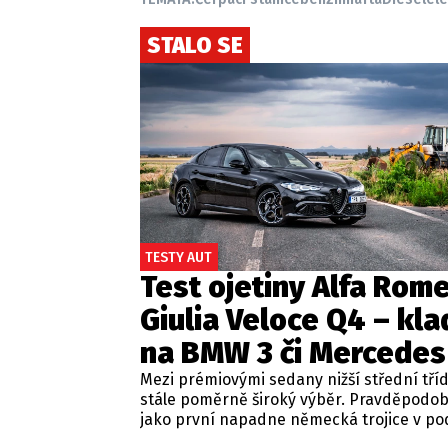
STALO SE
TESTY AUT
Test ojetiny Alfa Rom
Giulia Veloce Q4 – kla
na BMW 3 či Mercedes
Mezi prémiovými sedany nižší střední tří
stále poměrně široký výběr. Pravděpodo
jako první napadne německá trojice v p
BMW řady 3, Mercedes-Benz třídy C a Audi