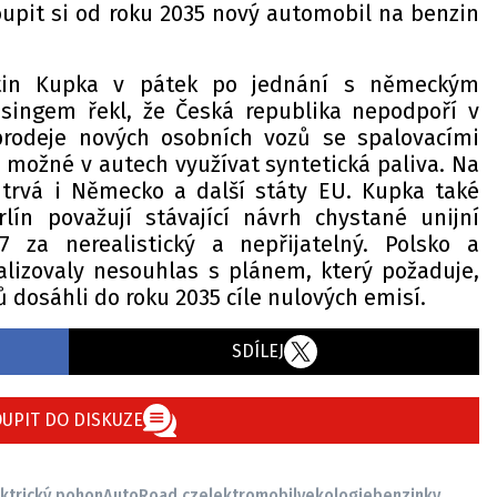
oupit si od roku 2035 nový automobil na benzin
rtin Kupka v pátek po jednání s německým
singem řekl, že Česká republika nepodpoří v
prodeje nových osobních vozů se spalovacími
možné v autech využívat syntetická paliva. Na
 trvá i Německo a další státy EU. Kupka také
lín považují stávající návrh chystané unijní
 za nerealistický a nepřijatelný. Polsko a
lizovaly nesouhlas s plánem, který požaduje,
 dosáhli do roku 2035 cíle nulových emisí.
SDÍLEJ
UPIT DO DISKUZE
ktrický pohon
AutoRoad.cz
elektromobily
ekologie
benzinky