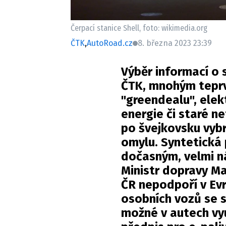
Čerpací stanice Shell, foto: wikimedia.org
ČTK
,
AutoRoad.cz
8. března 2023 23:39
Výběr informací o 
ČTK, mnohým teprve
"greendealu", elekt
energie či staré n
po švejkovsku vybr
omylu. Syntetická 
dočasným, velmi n
Ministr dopravy Ma
ČR nepodpoří v Evr
osobních vozů se 
možné v autech vyu