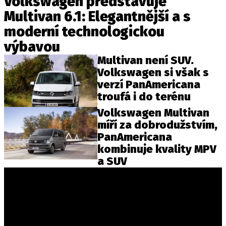
Volkswagen představuje
Multivan 6.1: Elegantnější a s
moderní technologickou
Provozovatelem serveru autoroad.cz je
výbavou
INCORP MEDIA GROUP s.r.o., IČ: 118 23 054
Multivan není SUV.
Volkswagen si však s
verzí PanAmericana
troufá i do terénu
Volkswagen Multivan
míří za dobrodužstvím,
PanAmericana
kombinuje kvality MPV
a SUV