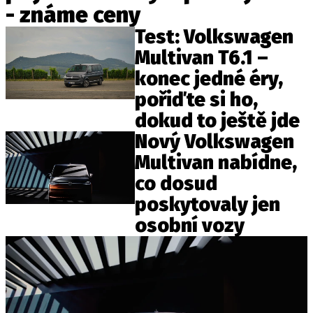
- známe ceny
ELEKTRO
Test: Volkswagen
NOVINKY ZE SVĚTA EV
Multivan T6.1 –
TESTY ELEKTROMOBILŮ
konec jedné éry,
TRH S ELEKTROMOBILY
pořiďte si ho,
RALLY
dokud to ještě jde
Nový Volkswagen
OSTATNÍ
Multivan nabídne,
TISKOVKY
co dosud
ROZHOVORY
poskytovaly jen
DAKAR
osobní vozy
Z DOMOVA
ZE SVĚTA
MOTORSPORT