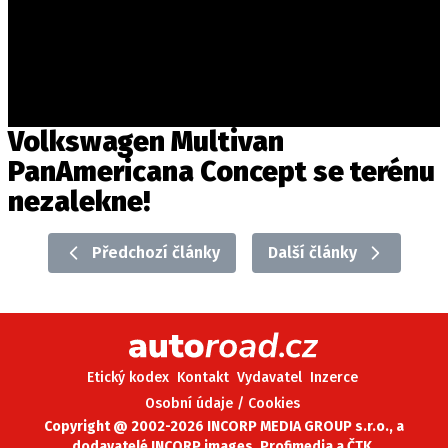
Volkswagen Multivan
PanAmericana Concept se terénu
nezalekne!
Předchozí články
Další články
Etický kodex
Kontakt
Vydavatel
Inzerce
Osobní údaje / Cookies
Copyright @ 2002-2026 INCORP MEDIA GROUP s.r.o., a
dodavatelé INCORP images, Profimedia a ČTK.