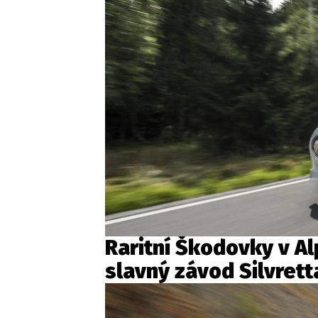
Raritní Škodovky v A
slavný závod Silvrett