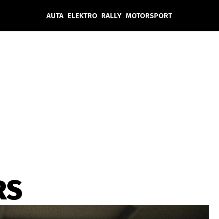
AUTA
ELEKTRO
RALLY
MOTORSPORT
Auta
Elektro
Rally
Motorsport
Testy aut
Novinky ze světa EV
Ostatní
Pit Lane
Novinky
Testy elektromobilů
Tiskovky
Češi v akci
Eko
Trh s elektromobily
Rozhovory
FIA CEZ & Poháry
Spy
Dakar
Mezinárodní scéna
Historie
Z domova
Zajímavosti
Ze světa
Technika
Ekonomika
RS
Český trh
Tuning
Profi