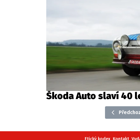
Škoda Auto slaví 40 
Předchoz
Etický kodex
Kontakt
Vyd