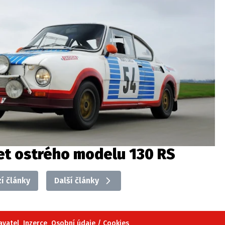
let ostrého modelu 130 RS
í články
Další články
avatel
Inzerce
Osobní údaje / Cookies