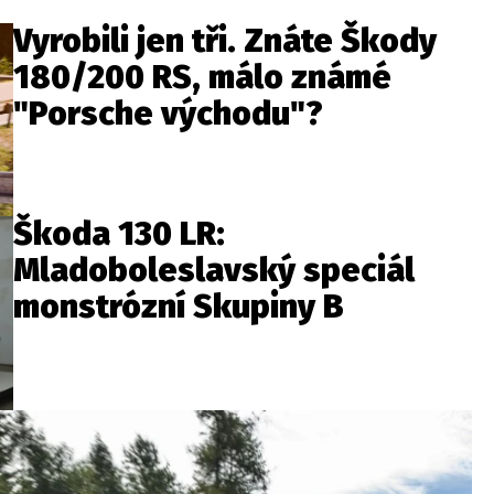
Vyrobili jen tři. Znáte Škody
180/200 RS, málo známé
"Porsche východu"?
Škoda 130 LR:
Mladoboleslavský speciál
monstrózní Skupiny B