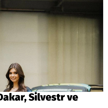
ydavatel
Inzerce
Osobní údaje / Cookies
autoroad.cz je INCORP MEDIA GROUP s.r.o., IČ: 118 23 054
akar, Silvestr ve