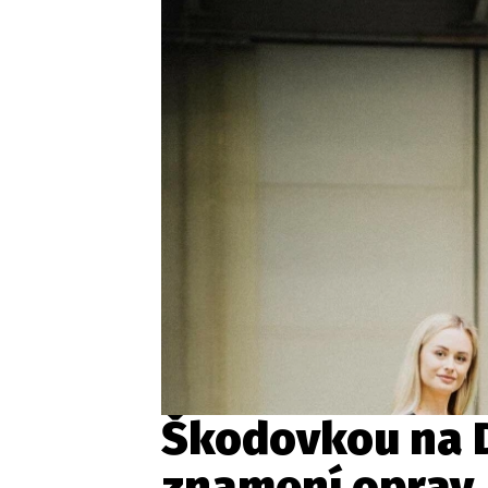
Etický kodex
Kontakt
V
Provozovatelem serveru 
Škodovkou na D
znamení oprav