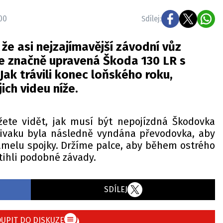
00
Sdílej:
 že asi nejzajímavější závodní vůz
je značně upravená Škoda 130 LR s
ak trávili konec loňského roku,
ich videu níže.
ete vidět, jak musí být nepojízdná Škodovka
bivaku byla následně vyndána převodovka, aby
melu spojky. Držíme palce, aby během ostrého
ihli podobné závady.
SDÍLEJ
UPIT DO DISKUZE