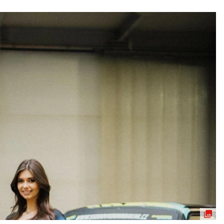
ydavatel
Inzerce
Osobní údaje / Cookies
autoroad.cz je INCORP MEDIA GROUP s.r.o., IČ: 118 23 054