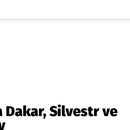
Auta
Elektro
Rally
Motorsport
Testy aut
Novinky ze světa EV
Ostatní
Pit Lane
Novinky
Testy elektromobilů
Tiskovky
Češi v akci
Eko
Trh s elektromobily
Rozhovory
FIA CEZ & Poháry
Spy
Dakar
Mezinárodní scéna
Historie
Z domova
Zajímavosti
Ze světa
Technika
Ekonomika
Dakar, Silvestr ve
Český trh
v
Tuning
Profi