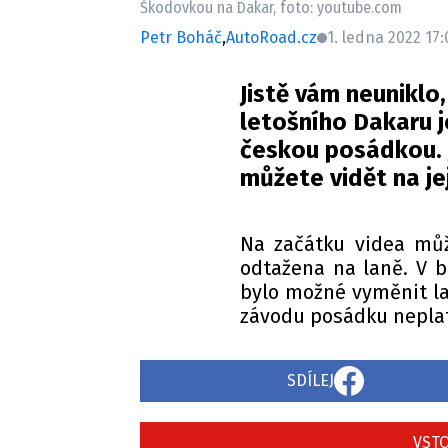
Škodovkou na Dakar, foto: youtube.com
Petr Boháč
,
AutoRoad.cz
1. ledna 2022 17:
Jistě vám neuniklo,
letošního Dakaru 
českou posádkou. J
můžete vidět na jej
Na začátku videa můž
odtažena na laně. V 
bylo možné vyměnit la
závodu posádku neplat
SDÍLEJ
VSTO