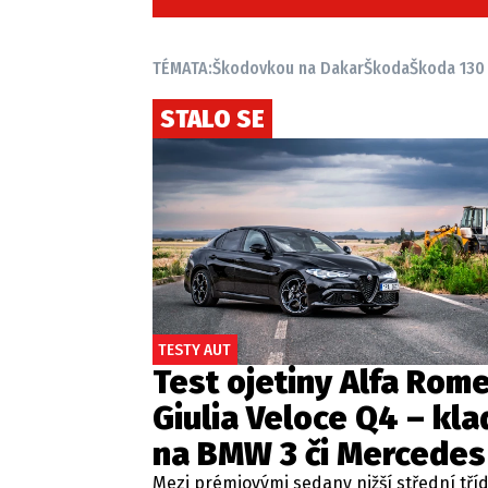
TÉMATA:
Škodovkou na Dakar
Škoda
Škoda 130
STALO SE
TESTY AUT
Test ojetiny Alfa Rom
Giulia Veloce Q4 – kla
na BMW 3 či Mercedes
Mezi prémiovými sedany nižší střední tří