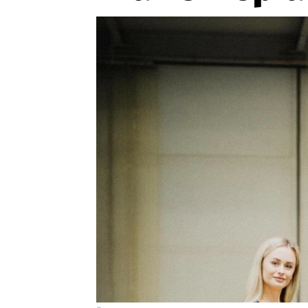
Etický kodex
Kontakt
V
Provozovatelem serveru 