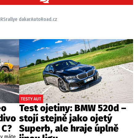
 RS
rallye dakar
AutoRoad.cz
TESTY AUT
eo
Test ojetiny: BMW 520d –
divo
stojí stejně jako ojetý
 C?
Superb, ale hraje úplně
dy máte