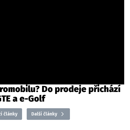
tromobilu? Do prodeje přichází
TE a e-Golf
í články
Další články