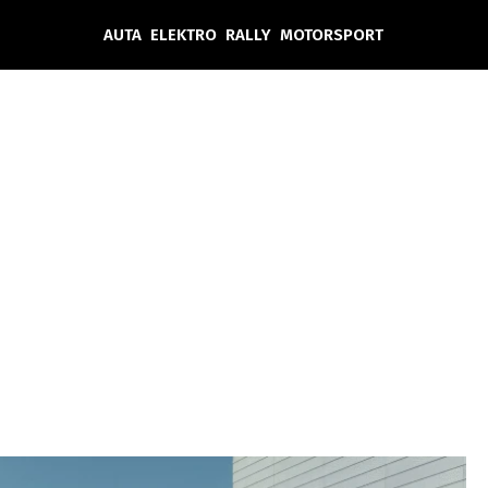
AUTA
ELEKTRO
RALLY
MOTORSPORT
Auta
Elektro
Rally
Motorsport
Testy aut
Novinky ze světa EV
Ostatní
Pit Lane
Novinky
Testy elektromobilů
Tiskovky
Češi v akci
Eko
Trh s elektromobily
Rozhovory
FIA CEZ & Poháry
Spy
Dakar
Mezinárodní scéna
Historie
Z domova
Zajímavosti
Ze světa
Technika
Ekonomika
Český trh
Tuning
Profi