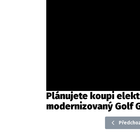
Plánujete koupi elek
modernizovaný Golf G
Předchoz