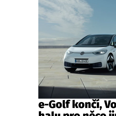
Etický kodex
Kontakt
V
Provozovatelem serveru 
e-Golf končí, 
halu pro něco j