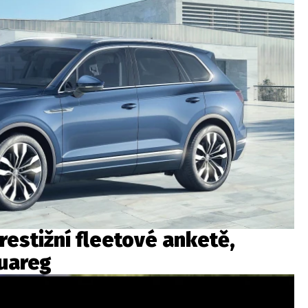
estižní fleetové anketě,
ouareg