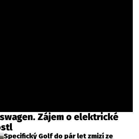
kswagen. Zájem o elektrické
stl
Specifický Golf do pár let zmizí ze