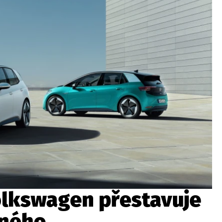
ydavatel
Inzerce
Osobní údaje / Cookies
autoroad.cz je INCORP MEDIA GROUP s.r.o., IČ: 118 23 054
Volkswagen přestavuje
iného