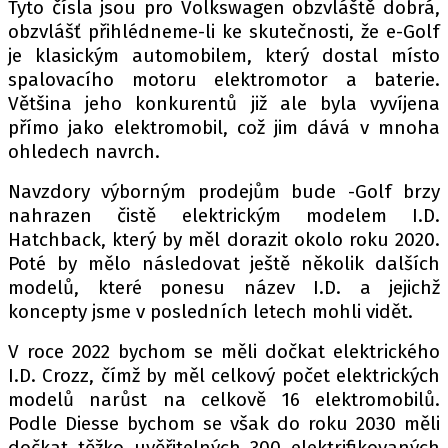
Tyto čísla jsou pro Volkswagen obzvláště dobrá,
obzvlášť přihlédneme-li ke skutečnosti, že e-Golf
je klasickým automobilem, který dostal místo
Provozovatelem serveru autoroad.cz je
spalovacího motoru elektromotor a baterie.
INCORP MEDIA GROUP s.r.o., IČ: 118 23 054
Většina jeho konkurentů již ale byla vyvíjena
přímo jako elektromobil, což jim dává v mnoha
ohledech navrch.
Navzdory výborným prodejům bude -Golf brzy
nahrazen čistě elektrickým modelem I.D.
Hatchback, který by měl dorazit okolo roku 2020.
Poté by mělo následovat ještě několik dalších
modelů, které ponesu název I.D. a jejichž
koncepty jsme v posledních letech mohli vidět.
V roce 2022 bychom se měli dočkat elektrického
I.D. Crozz, čímž by měl celkový počet elektrických
modelů narůst na celkově 16 elektromobilů.
Podle Diesse bychom se však do roku 2030 měli
dočkat těžko uvěřitelných 300 elektrifikovaných