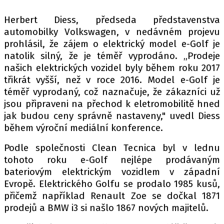
PIT LANE
ČEŠI V AKCI
Herbert Diess, předseda představenstva
automobilky Volkswagen, v nedávném projevu
FIA CEZ & POHÁRY
prohlásil, že zájem o elektrický model e-Golf je
MEZINÁRODNÍ SCÉNA
natolik silný, že je téměř vyprodáno. „Prodeje
našich elektrických vozidel byly během roku 2017
SLEDUJTE NÁS NA
|
třikrát vyšší, než v roce 2016. Model e-Golf je
téměř vyprodaný, což naznačuje, že zákazníci už
jsou připraveni na přechod k eletromobilitě hned
Máte příběh, fotku nebo video?
jak budou ceny správně nastaveny," uvedl Diess
Pošlete e-mail na autoroad.cz
během výroční mediální konference.
Podle společnosti Clean Tecnica byl v lednu
ETICKÝ KODEX
tohoto roku e-Golf nejlépe prodávaným
bateriovým elektrickým vozidlem v západní
KONTAKT
Evropě. Elektrického Golfu se prodalo 1985 kusů,
VYDAVATEL
přičemž například Renault Zoe se dočkal 1871
INZERCE
prodejů a BMW i3 si našlo 1867 nových majitelů.
OSOBNÍ ÚDAJE / COOKIES