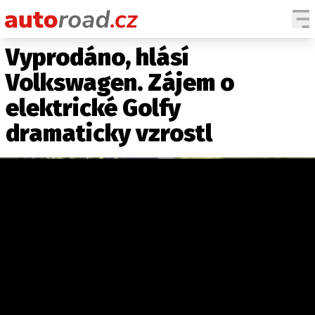
Vyprodáno, hlásí
AUTA
Volkswagen. Zájem o
TESTY AUT
elektrické Golfy
NOVINKY
dramaticky vzrostl
EKO
SPY
HISTORIE
ZAJÍMAVOSTI
TECHNIKA
EKONOMIKA
ČESKÝ TRH
TUNING
PROFI