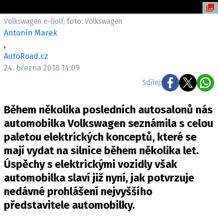
ELEKTRO
Volkswagen e-Golf, foto: Volkswagen
NOVINKY ZE SVĚTA EV
Antonín Marek
,
TESTY ELEKTROMOBILŮ
AutoRoad.cz
TRH S ELEKTROMOBILY
24. března 2018 14:09
RALLY
Sdílej:
OSTATNÍ
Během několika posledních autosalonů nás
TISKOVKY
automobilka Volkswagen seznámila s celou
ROZHOVORY
paletou elektrických konceptů, které se
DAKAR
mají vydat na silnice během několika let.
Z DOMOVA
Úspěchy s elektrickými vozidly však
ZE SVĚTA
automobilka slaví již nyní, jak potvrzuje
nedávné prohlášení nejvyššího
MOTORSPORT
představitele automobilky.