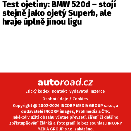
Test ojetiny: BMW 520d – stojí
stejně jako ojetý Superb, ale
hraje úplně jinou ligu
Etický kodex
Kontakt
Vydavatel
Inzerce
Osobní údaje / Cookies
Copyright @ 2002-2026 INCORP MEDIA GROUP s.r.o., a
dodavatelé INCORP images, Profimedia a ČTK.
Jakékoliv užití obsahu včetne převzetí, šíření či dalšího
zpřístupňování článků a fotografií je bez souhlasu INCORP
MEDIA GROUP s.r.o. zakázáno.