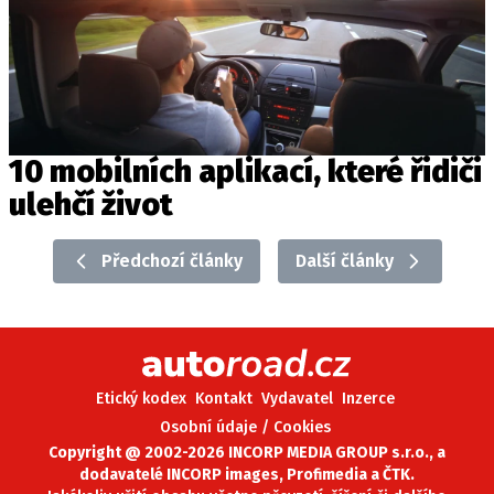
10 mobilních aplikací, které řidiči
ulehčí život
Předchozí články
Další články
Etický kodex
Kontakt
Vydavatel
Inzerce
Osobní údaje / Cookies
Copyright @ 2002-2026 INCORP MEDIA GROUP s.r.o., a
dodavatelé INCORP images, Profimedia a ČTK.