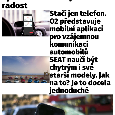
radost
ELEKTRO
Stačí jen telefon.
NOVINKY ZE SVĚTA EV
O2 představuje
TESTY ELEKTROMOBILŮ
mobilní aplikaci
TRH S ELEKTROMOBILY
pro vzájemnou
RALLY
komunikaci
automobilů
OSTATNÍ
SEAT naučí být
TISKOVKY
chytrým i své
ROZHOVORY
starší modely. Jak
DAKAR
na to? Je to docela
Z DOMOVA
jednoduché
ZE SVĚTA
MOTORSPORT