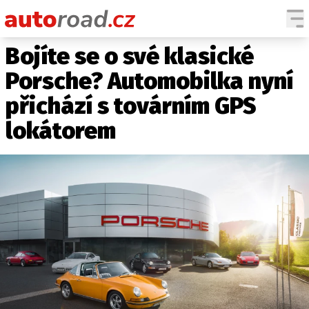
Bojíte se o své klasické
AUTA
Porsche? Automobilka nyní
TESTY AUT
přichází s továrním GPS
NOVINKY
lokátorem
EKO
SPY
HISTORIE
ZAJÍMAVOSTI
TECHNIKA
EKONOMIKA
ČESKÝ TRH
TUNING
PROFI