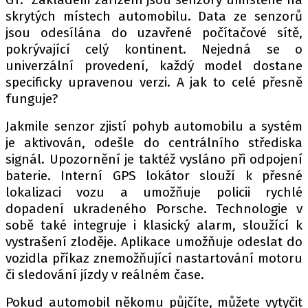
PIT LANE
skrytých místech automobilu. Data ze senzorů
ČEŠI V AKCI
jsou odesílána do uzavřené počítačové sítě,
FIA CEZ & POHÁRY
pokrývající celý kontinent. Nejedná se o
MEZINÁRODNÍ SCÉNA
univerzální provedení, každý model dostane
specificky upravenou verzi. A jak to celé přesně
funguje?
SLEDUJTE NÁS NA
|
Jakmile senzor zjistí pohyb automobilu a systém
je aktivován, odešle do centrálního střediska
Máte příběh, fotku nebo video?
signál. Upozornění je taktéž vysláno při odpojení
Pošlete e-mail na autoroad.cz
baterie. Interní GPS lokátor slouží k přesné
lokalizaci vozu a umožňuje policii rychlé
dopadení ukradeného Porsche. Technologie v
ETICKÝ KODEX
sobě také integruje i klasický alarm, sloužící k
KONTAKT
vystrašení zloděje. Aplikace umožňuje odeslat do
vozidla příkaz znemožňující nastartování motoru
VYDAVATEL
či sledování jízdy v reálném čase.
INZERCE
OSOBNÍ ÚDAJE / COOKIES
Pokud automobil někomu půjčíte, můžete vytyčit