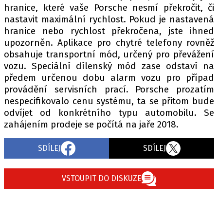
hranice, které vaše Porsche nesmí překročit, či
nastavit maximální rychlost. Pokud je nastavená
hranice nebo rychlost překročena, jste ihned
Provozovatelem serveru autoroad.cz je
upozorněn. Aplikace pro chytré telefony rovněž
INCORP MEDIA GROUP s.r.o., IČ: 118 23 054
obsahuje transportní mód, určený pro převážení
vozu. Speciální dílenský mód zase odstaví na
předem určenou dobu alarm vozu pro případ
provádění servisních prací. Porsche prozatím
nespecifikovalo cenu systému, ta se přitom bude
odvíjet od konkrétního typu automobilu. Se
zahájením prodeje se počítá na jaře 2018.
SDÍLEJ
SDÍLEJ
VSTOUPIT DO DISKUZE