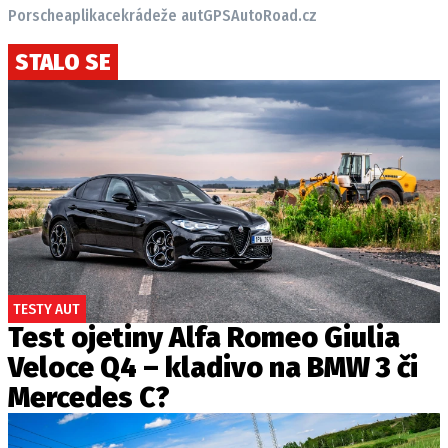
Porsche
aplikace
krádeže aut
GPS
AutoRoad.cz
STALO SE
TESTY AUT
Test ojetiny Alfa Romeo Giulia
Veloce Q4 – kladivo na BMW 3 či
Mercedes C?