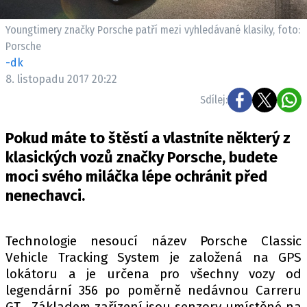
ELEKTRO
Youngtimery značky Porsche patří mezi vyhledávané klasiky, foto:
NOVINKY ZE SVĚTA EV
Porsche
-dk
TESTY ELEKTROMOBILŮ
8. listopadu 2017 20:22
TRH S ELEKTROMOBILY
Sdílej:
RALLY
Pokud máte to štěstí a vlastníte některý z
OSTATNÍ
klasických vozů značky Porsche, budete
TISKOVKY
moci svého miláčka lépe ochránit před
ROZHOVORY
nenechavci.
DAKAR
Z DOMOVA
Technologie nesoucí název Porsche Classic
ZE SVĚTA
Vehicle Tracking System je založená na GPS
lokátoru a je určena pro všechny vozy od
MOTORSPORT
legendární 356 po poměrně nedávnou Carreru
GT. Základem zařízení jsou senzory umístěné na