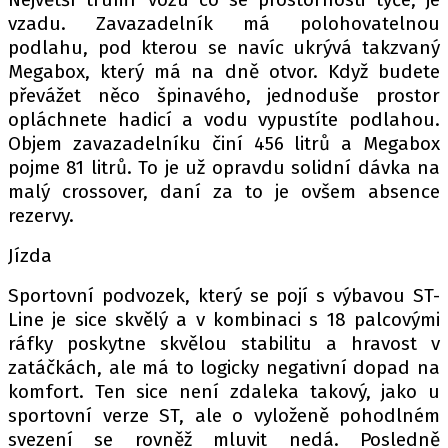
vzadu. Zavazadelník má polohovatelnou
podlahu, pod kterou se navíc ukrývá takzvaný
Megabox, který má na dně otvor. Když budete
převážet něco špinavého, jednoduše prostor
opláchnete hadicí a vodu vypustíte podlahou.
Objem zavazadelníku činí 456 litrů a Megabox
pojme 81 litrů. To je už opravdu solidní dávka na
malý crossover, daní za to je ovšem absence
rezervy.
Jízda
Sportovní podvozek, který se pojí s výbavou ST-
Line je sice skvělý a v kombinaci s 18 palcovými
ráfky poskytne skvělou stabilitu a hravost v
zatáčkách, ale má to logicky negativní dopad na
komfort. Ten sice není zdaleka takový, jako u
sportovní verze ST, ale o vyloženě pohodlném
svezení se rovněž mluvit nedá. Posledně