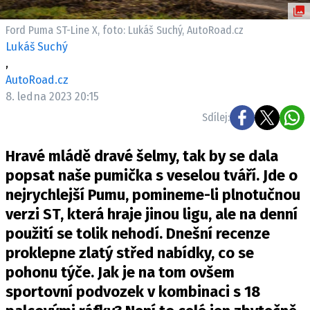
ELEKTRO
Ford Puma ST-Line X, foto: Lukáš Suchý, AutoRoad.cz
NOVINKY ZE SVĚTA EV
Lukáš Suchý
,
TESTY ELEKTROMOBILŮ
AutoRoad.cz
TRH S ELEKTROMOBILY
8. ledna 2023 20:15
RALLY
Sdílej:
OSTATNÍ
Hravé mládě dravé šelmy, tak by se dala
TISKOVKY
popsat naše pumička s veselou tváří. Jde o
ROZHOVORY
nejrychlejší Pumu, pomineme-li plnotučnou
DAKAR
verzi ST, která hraje jinou ligu, ale na denní
Z DOMOVA
použití se tolik nehodí. Dnešní recenze
ZE SVĚTA
proklepne zlatý střed nabídky, co se
pohonu týče. Jak je na tom ovšem
MOTORSPORT
sportovní podvozek v kombinaci s 18