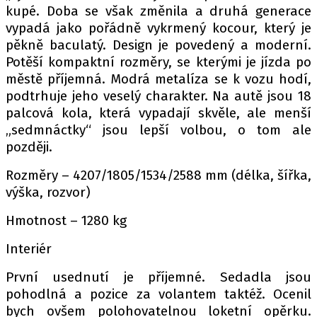
kupé. Doba se však změnila a druhá generace
vypadá jako pořádně vykrmený kocour, který je
pěkně baculatý. Design je povedený a moderní.
Provozovatelem serveru autoroad.cz je
Potěší kompaktní rozměry, se kterými je jízda po
INCORP MEDIA GROUP s.r.o., IČ: 118 23 054
městě příjemná. Modrá metalíza se k vozu hodí,
podtrhuje jeho veselý charakter. Na autě jsou 18
palcová kola, která vypadají skvěle, ale menší
„sedmnáctky“ jsou lepší volbou, o tom ale
později.
Rozměry – 4207/1805/1534/2588 mm (délka, šířka,
výška, rozvor)
Hmotnost – 1280 kg
Interiér
První usednutí je příjemné. Sedadla jsou
pohodlná a pozice za volantem taktéž. Ocenil
bych ovšem polohovatelnou loketní opěrku.