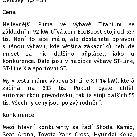
Cena
Nejlevnější Puma ve výbavě Titanium se
základním 92 kW tříválcem EcoBoost stojí od 537
tis. Není to sice málo, ale dostanete opravdu
slušnou výbavu, kde většina zákazníků nebude
muset za nic dalšího připlácet, jako u
konkurence. Dále jsou v nabídce výbavy ST-Line,
ST-Line X a sportovní ST.
My v testu máme výbavu ST-Line X (114 kW), která
začíná na 633 tis. Pokud byste chtěli
automatickou převodovku, tak ta stojí dalších 55
tis. Všechny ceny jsou po zvýhodnění.
Konkurence
Mezi hlavní konkurenty se řadí Škoda Kamiq,
Seat Arona, Toyota Yaris Cross, Hyundai Kona,