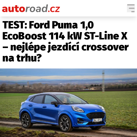
TEST: Ford Puma 1,0
AUTA
EcoBoost 114 kW ST-Line X
TESTY AUT
– nejlépe jezdící crossover
NOVINKY
na trhu?
EKO
SPY
HISTORIE
ZAJÍMAVOSTI
TECHNIKA
EKONOMIKA
ČESKÝ TRH
TUNING
PROFI