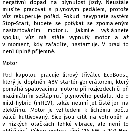
negativní dopad na plynulost jízdy. Neustále
musíte pracovat s plynovým pedálem, protože
vůz rekuperuje pořád. Pokud nevypnete systém
Stop-Start, budete se potýkat se zpomaleným
nastartováním motoru. Jakmile vyšlápnete
spojku, vůz má stále vypnutý motor a až
v moment, kdy zařadíte, nastartuje. V praxi to
není úplně příjemné.
Motor
Pod kapotou pracuje litrový tříválec EcoBoost,
který je doplněn 48V startér-generátorem, který
pomáhá spalovacímu motoru při rozjezdech či při
maximálním sešlápnutí plynového pedálu. Jde o
mild-hybrid (mHEV), takže neumí jet čistě jen na
elektřinu. Motor je vzhledem k lichému počtu
válců kultivovaný. Sice jsou cítit na volnoběh a
v nízkých otáčkách lehké vibrace, ale není to
obtěžující. Výkon motoru činí 114 kW a 240 Nm.