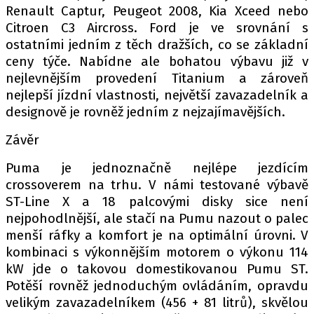
Renault Captur, Peugeot 2008, Kia Xceed nebo
Citroen C3 Aircross. Ford je ve srovnání s
ostatními jedním z těch dražších, co se základní
ceny týče. Nabídne ale bohatou výbavu již v
nejlevnějším provedení Titanium a zároveň
nejlepší jízdní vlastnosti, největší zavazadelník a
designově je rovněž jedním z nejzajímavějších.
Závěr
Puma je jednoznačně nejlépe jezdícím
crossoverem na trhu. V námi testované výbavě
ST-Line X a 18 palcovými disky sice není
nejpohodlnější, ale stačí na Pumu nazout o palec
menší ráfky a komfort je na optimální úrovni. V
kombinaci s výkonnějším motorem o výkonu 114
kW jde o takovou domestikovanou Pumu ST.
Potěší rovněž jednoduchým ovládáním, opravdu
velikým zavazadelníkem (456 + 81 litrů), skvělou