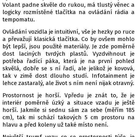
Volant padne skvěle do rukou, má tlustý věnec a
logicky rozmístěné tlačítka na ovládání rádia a
tempomatu.
Ovládání vozidla je intuitivní, vše je hezky po ruce
a převažují klasická tlačítka. Co by ovšem mohlo
být lepší, jsou použité materiály. Je zde poměrně
dost laciných tvrdých plastů. Vyzdvihnout je
potřeba řadící páka, která je na první pohled
skvělá, dobře se s ní řadí, ale jelikož je kovová,
tak v zimě dost dlouho studí. Infotainment je
lehce zastaralý, ale život s ním není nijak otravný.
Prostornost je horší. Vpředu je znát to, že je
interiér poměrně úzký a situace vzadu je ještě
horší. Jakmile si sednu sám za sebe (měřím 185
cm), tak mi schází takových 5 cm prostoru na
hlavu a před koleny už také místo není.
Největší trumf vozu co se prostornosti týče, je