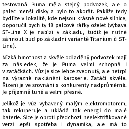
testovaná Puma měla stejný podvozek, ale o
palec menší disky a bylo to akorát. Pakliže tedy
bydlíte v lokalitě, kde nejsou krásné nové silnice,
doporučil bych ty 18 palcové ráfky oželet (výbava
ST-Line X je nabízí v základu, tudíž je nutné
sáhnout buď po základní variantě Titanium či ST-
Line).
Nízká hmotnost a skvěle odladěný podvozek mají
za následek, že je Puma velmi schopná i
v zatáčkách. Vůz je sice lehce zvednutý, ale netrpí
na výrazné naklánění karoserie. Zatáčí skvěle.
Řízení je ve srovnání s konkurenty nadprůměrné.
Je příjemně tuhé a velmi přesné.
Jelikož je vůz vybavený malým elektromotorem,
tak rekuperuje a ukládá tak energii do malé
baterie. Sice je oproti předchozí neelektrifikované
verzi lepší spotřeba i dynamika, ale má to