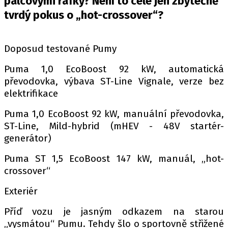
palcovými ráfky? Není to celé jen zbytečně
PIT LANE
tvrdý pokus o „hot-crossover“?
ČEŠI V AKCI
FIA CEZ & POHÁRY
MEZINÁRODNÍ SCÉNA
Doposud testované Pumy
Puma 1,0 EcoBoost 92 kW, automatická
SLEDUJTE NÁS NA
|
převodovka, výbava ST-Line Vignale, verze bez
elektrifikace
Máte příběh, fotku nebo video?
Puma 1,0 EcoBoost 92 kW, manuální převodovka,
ST-Line, Mild-hybrid (mHEV - 48V startér-
Pošlete e-mail na autoroad.cz
generátor)
Puma ST 1,5 EcoBoost 147 kW, manuál, „hot-
ETICKÝ KODEX
crossover“
KONTAKT
Exteriér
VYDAVATEL
INZERCE
Příď vozu je jasným odkazem na starou
OSOBNÍ ÚDAJE / COOKIES
„vysmátou“ Pumu. Tehdy šlo o sportovně střižené