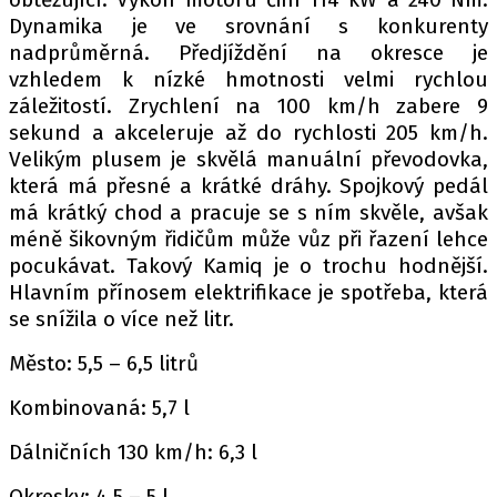
Dynamika je ve srovnání s konkurenty
nadprůměrná. Předjíždění na okresce je
vzhledem k nízké hmotnosti velmi rychlou
záležitostí. Zrychlení na 100 km/h zabere 9
sekund a akceleruje až do rychlosti 205 km/h.
Velikým plusem je skvělá manuální převodovka,
která má přesné a krátké dráhy. Spojkový pedál
má krátký chod a pracuje se s ním skvěle, avšak
méně šikovným řidičům může vůz při řazení lehce
pocukávat. Takový Kamiq je o trochu hodnější.
Hlavním přínosem elektrifikace je spotřeba, která
se snížila o více než litr.
Město: 5,5 – 6,5 litrů
Kombinovaná: 5,7 l
Dálničních 130 km/h: 6,3 l
Okresky: 4,5 – 5 l