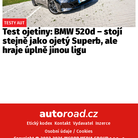
TESTY AUT
Test ojetiny: BMW 520d – stojí
stejně jako ojetý Superb, ale
hraje úplně jinou ligu
Etický kodex
Kontakt
Vydavatel
Inzerce
Osobní údaje / Cookies