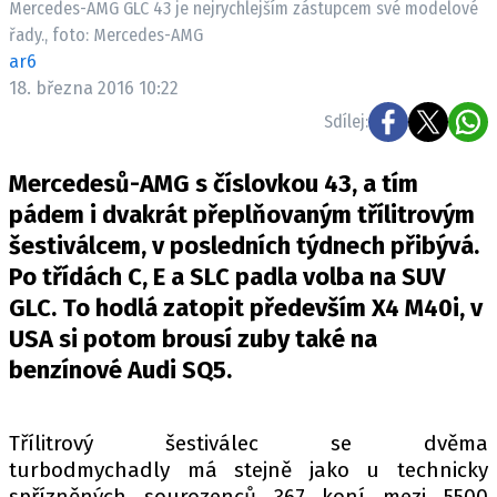
Mercedes-AMG GLC 43 je nejrychlejším zástupcem své modelové
ELEKTRO
řady., foto: Mercedes-AMG
ar6
NOVINKY ZE SVĚTA EV
18. března 2016 10:22
TESTY ELEKTROMOBILŮ
Sdílej:
TRH S ELEKTROMOBILY
RALLY
Mercedesů-AMG s číslovkou 43, a tím
pádem i dvakrát přeplňovaným třílitrovým
OSTATNÍ
šestiválcem, v posledních týdnech přibývá.
TISKOVKY
Po třídách C, E a SLC padla volba na SUV
ROZHOVORY
GLC. To hodlá zatopit především X4 M40i, v
DAKAR
USA si potom brousí zuby také na
benzínové Audi SQ5.
Z DOMOVA
ZE SVĚTA
Třílitrový šestiválec se dvěma
MOTORSPORT
turbodmychadly má stejně jako u technicky
spřízněných sourozenců 367 koní mezi 5500