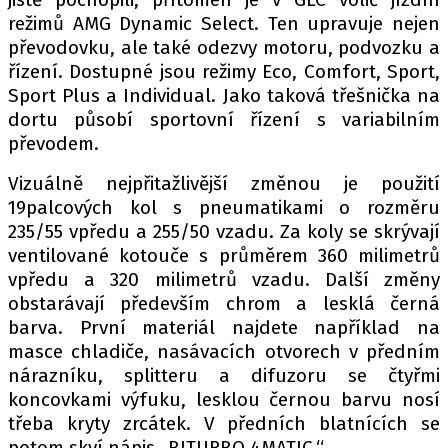
režimů AMG Dynamic Select. Ten upravuje nejen
převodovku, ale také odezvy motoru, podvozku a
řízení. Dostupné jsou režimy Eco, Comfort, Sport,
Provozovatelem serveru autoroad.cz je
Sport Plus a Individual. Jako taková třešnička na
INCORP MEDIA GROUP s.r.o., IČ: 118 23 054
dortu působí sportovní řízení s variabilním
převodem.
Vizuálně nejpřitažlivější změnou je použití
19palcových kol s pneumatikami o rozměru
235/55 vpředu a 255/50 vzadu. Za koly se skrývají
ventilované kotouče s průměrem 360 milimetrů
vpředu a 320 milimetrů vzadu. Další změny
obstarávají především chrom a lesklá černá
barva. První materiál najdete například na
masce chladiče, nasávacích otvorech v předním
nárazníku, splitteru a difuzoru se čtyřmi
koncovkami výfuku, lesklou černou barvu nosí
třeba kryty zrcátek. V předních blatnících se
potom skví nápis „BITURBO 4MATIC.“