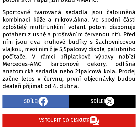
Sportovně tvarovaná sedadla jsou čalouněná
kombinací kůže a mikrovlákna. Ve spodní části
zploštělý multifunkční volant potom disponuje
potahem z usně a prošíváním červenou nití. Před
ním jsou dva kruhové budíky s šachovnicovou
vlajkou, mezi nimiž je 5,5palcový displej palubního
počítače. V rámci příplatkové výbavy nabízí
Mercedes-AMG karbonové dekory, odlišná
anatomická sedadla nebo 21palcová kola. Prodej
začne letos v červnu, první objednávky budou
dealeři přijímat od 4. dubna.
SDÍLEJ
SDÍLEJ
VSTOUPIT DO DISKUZE