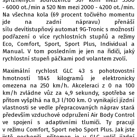
PIT LANE
- 6000 ot./min a 520 Nm mezi 2000 - 4200 ot./min.
ČEŠI V AKCI
Na všechna kola (69 procent točivého momentu
FIA CEZ & POHÁRY
jde na zadní nápravu) přenáší
MEZINÁRODNÍ SCÉNA
sílu devítistupňový automat 9G-Tronic s možností
podřazení o více rychlostních stupňů a režimy
Eco, Comfort, Sport, Sport Plus, Individual a
SLEDUJTE NÁS NA
|
Manual. V tom posledním je jen na řidiči, jaký
rychlostní stupeň páčkami pod volantem zvolí.
Máte příběh, fotku nebo video?
Maximální rychlost GLC 43 s pohotovostní
Pošlete e-mail na autoroad.cz
hmotností 1845 kilogramů je elektronicky
omezena na 250 km/h. Akceleraci z 0 na 100
km/h zvládne vůz za 4,9 sekundy, spotřeba se
ETICKÝ KODEX
přitom vyšplhá na 8,3 l/100 km. O vynikající jízdní
KONTAKT
vlastnosti se vedle přepracovaných náprav stará
především vzduchové odpružení Air Body Control
VYDAVATEL
ve spojení s adaptivními tlumiči. Ty pracují
INZERCE
v režimu Comfort, Sport nebo Sport Plus. Jak jste
OSOBNÍ ÚDAJE / COOKIES
jistě pochopili, přítomen je v GLC volič jízdní