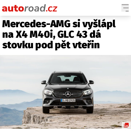
Mercedes-AMG si vyšlápl
AUTA
na X4 M40i, GLC 43 dá
TESTY AUT
stovku pod pět vteřin
NOVINKY
EKO
SPY
HISTORIE
ZAJÍMAVOSTI
TECHNIKA
EKONOMIKA
ČESKÝ TRH
TUNING
PROFI