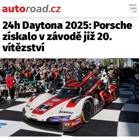
24h Daytona 2025: Porsche
AUTA
získalo v závodě již 20.
TESTY AUT
vítězství
NOVINKY
EKO
SPY
HISTORIE
ZAJÍMAVOSTI
TECHNIKA
EKONOMIKA
ČESKÝ TRH
TUNING
PROFI