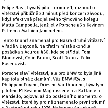
PIT LANE
Felipe Nasr, bývalý pilot formule 1, rozhodl o
ČEŠI V AKCI
vítězství přibližně 20 minut před koncem závodu,
FIA CEZ & POHÁRY
když efektivně předjel svého týmového kolegu
MEZINÁRODNÍ SCÉNA
Matta Campbella, jenž jel v Porsche #6 s Kevinem
Estrem a Mathieu Jaminetem.
SLEDUJTE NÁS NA
|
Tento triumf znamenal pro Nasra druhé vítězství
v řadě v Daytoně. Na třetím místě skončila
posádka s Acurou #60, kde se střídali Tom
Máte příběh, fotku nebo video?
Blomqvist, Colin Braun, Scott Dixon a Felix
Pošlete e-mail na autoroad.cz
Rosenqvist.
Porsche slaví vítězství, ale pro BMW to byla jiná
ETICKÝ KODEX
kapitola plná zklamání. Vůz BMW #24, s
KONTAKT
Philippem Engem, Driesem Vanthoorem, bývalým
pilotem F1 Kevinem Magnussenem a Raffaelem
VYDAVATEL
Marciello, bojoval až do posledního momentu o
INZERCE
vítězství, které by pro ně znamenalo první triumf
OSOBNÍ ÚDAJE / COOKIES
v Daytoně od roku 1976. Nakonec však skončili