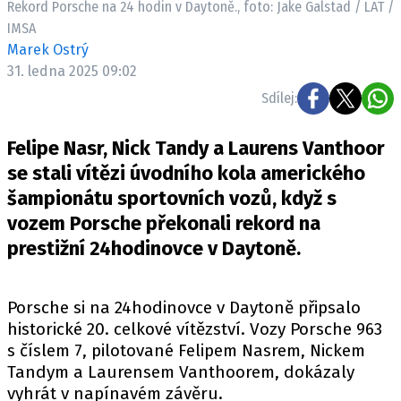
Rekord Porsche na 24 hodin v Daytoně., foto: Jake Galstad / LAT /
ELEKTRO
IMSA
Marek Ostrý
NOVINKY ZE SVĚTA EV
31. ledna 2025 09:02
TESTY ELEKTROMOBILŮ
Sdílej:
TRH S ELEKTROMOBILY
RALLY
Felipe Nasr, Nick Tandy a Laurens Vanthoor
se stali vítězi úvodního kola amerického
OSTATNÍ
šampionátu sportovních vozů, když s
TISKOVKY
vozem Porsche překonali rekord na
ROZHOVORY
prestižní 24hodinovce v Daytoně.
DAKAR
Z DOMOVA
Porsche si na
24hodinovce v Daytoně
připsalo
ZE SVĚTA
historické 20. celkové vítězství. Vozy Porsche 963
s číslem 7, pilotované Felipem Nasrem, Nickem
MOTORSPORT
Tandym a Laurensem Vanthoorem, dokázaly
vyhrát v napínavém závěru.