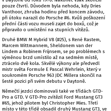
pouze čtvrtí. Důvodem byla nehoda, kdy Dries
Vanthoor, zhruba hodinu před koncem závodu,
při útoku narazil do Porsche #6. Kvůli poškození
Provozovatelem serveru autoroad.cz je
přední části vozu museli zajet do boxů, což je
INCORP MEDIA GROUP s.r.o., IČ: 118 23 054
připravilo o umístění na stupních vítězů.
Druhé BMW M Hybrid V8 (#25), s René Rastem,
Marcem Wittmannem, Sheldonem van der
Lindem a Robinem Frijnsem, se po problémech s
výměnou brzd umístilo až na sedmém místě,
ztrácelo dvě kola. Skvělé výkony ale předvedl
mistr světa Formule E Pascal Wehrlein, který v
soukromém Porsche 963 JDC Millera skončil na
šesté pozici při svém debutu v Daytoně.
Němečtí jezdci dominovali také ve třídách GTD-
Pro a GTD. V GTD-Pro zvítězil Ford Mustang GT3
#65, jehož pilotem byl Christopher Mies. Třetí
místo v této třídě obsadil druhý Mustang GT3, ve