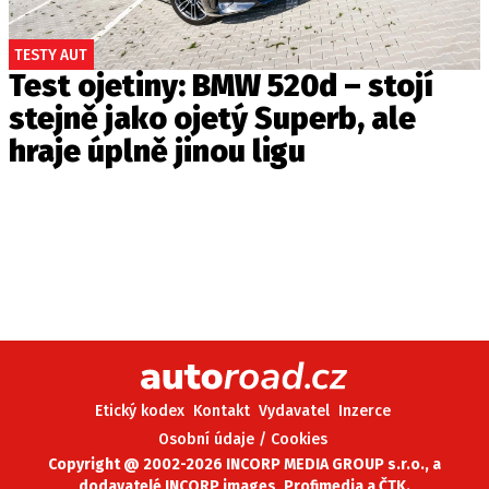
TESTY AUT
Test ojetiny: BMW 520d – stojí
stejně jako ojetý Superb, ale
hraje úplně jinou ligu
Etický kodex
Kontakt
Vydavatel
Inzerce
Osobní údaje / Cookies
Copyright @ 2002-2026 INCORP MEDIA GROUP s.r.o., a
dodavatelé INCORP images, Profimedia a ČTK.