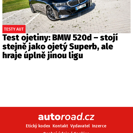
TESTY AUT
Test ojetiny: BMW 520d – stojí
stejně jako ojetý Superb, ale
hraje úplně jinou ligu
Etický kodex
Kontakt
Vydavatel
Inzerce