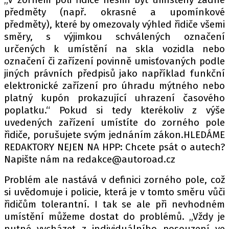
PIT LANE
předměty (např. okrasné a upomínkové
ČEŠI V AKCI
předměty), které by omezovaly výhled řidiče všemi
FIA CEZ & POHÁRY
směry, s výjimkou schválených označení
MEZINÁRODNÍ SCÉNA
určených k umístění na skla vozidla nebo
označení či zařízení povinně umisťovaných podle
jiných právních předpisů jako například funkční
SLEDUJTE NÁS NA
|
elektronické zařízení pro úhradu mýtného nebo
platný kupón prokazující uhrazení časového
poplatku.“ Pokud si tedy kterékoliv z výše
Máte příběh, fotku nebo video?
uvedených zařízení umístíte do zorného pole
Pošlete e-mail na autoroad.cz
řidiče, porušujete svým jednáním zákon.HLEDÁME
REDAKTORY NEJEN NA HPP: Chcete psát o autech?
Napište nám na redakce@autoroad.cz
ETICKÝ KODEX
KONTAKT
Problém ale nastává v definici zorného pole, což
si uvědomuje i policie, která je v tomto směru vůči
VYDAVATEL
řidičům tolerantní. I tak se ale při nevhodném
INZERCE
umístění můžeme dostat do problémů. „Vždy je
OSOBNÍ ÚDAJE / COOKIES
nutné vycházet z individuálního posouzení ve