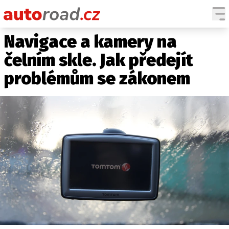
Navigace a kamery na
AUTA
čelním skle. Jak předejít
TESTY AUT
problémům se zákonem
NOVINKY
EKO
SPY
HISTORIE
ZAJÍMAVOSTI
TECHNIKA
EKONOMIKA
ČESKÝ TRH
TUNING
PROFI