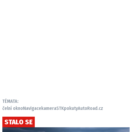
TÉMATA:
čelní okno
Navigace
kamera
STK
pokuty
AutoRoad.cz
STALO SE