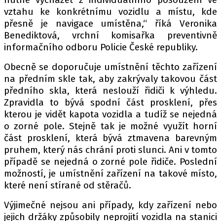
vztahu ke konkrétnímu vozidlu a místu, kde
přesně je navigace umístěna,“ říká Veronika
Benediktová, vrchní komisařka preventivně
Provozovatelem serveru autoroad.cz je
informačního odboru Policie České republiky.
INCORP MEDIA GROUP s.r.o., IČ: 118 23 054
Obecně se doporučuje umístnění těchto zařízení
na předním skle tak, aby zakrývaly takovou část
předního skla, která neslouží řidiči k výhledu.
Zpravidla to bývá spodní část prosklení, přes
kterou je vidět kapota vozidla a tudíž se nejedná
o zorné pole. Stejně tak je možné využít horní
část prosklení, která bývá ztmavena barevným
pruhem, který nás chrání proti slunci. Ani v tomto
případě se nejedná o zorné pole řidiče. Poslední
možností, je umístnění zařízení na takové místo,
které není stírané od stěračů.
Výjimečné nejsou ani případy, kdy zařízení nebo
jejich držáky způsobily neprojití vozidla na stanici