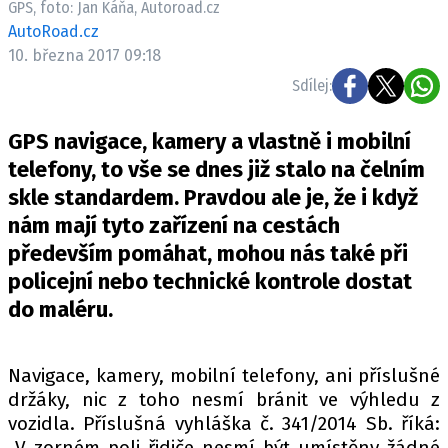
GPS, foto: Jan Káňa, Autoroad.cz
ELEKTRO
AutoRoad.cz
10. března 2017 09:18
NOVINKY ZE SVĚTA EV
Sdílej:
TESTY ELEKTROMOBILŮ
TRH S ELEKTROMOBILY
GPS navigace, kamery a vlastně i mobilní
RALLY
telefony, to vše se dnes již stalo na čelním
skle standardem. Pravdou ale je, že i když
OSTATNÍ
nám mají tyto zařízení na cestách
TISKOVKY
především pomáhat, mohou nás také při
ROZHOVORY
policejní nebo technické kontrole dostat
DAKAR
do maléru.
Z DOMOVA
ZE SVĚTA
Navigace, kamery, mobilní telefony, ani příslušné
držáky, nic z toho nesmí bránit ve výhledu z
MOTORSPORT
vozidla. Příslušná vyhláška č. 341/2014 Sb. říká:
„V zorném poli řidiče nesmí být umístěny žádné