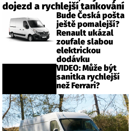
dojezd a rychlejší tankování
ELEKTRO
Bude Česká pošta
NOVINKY ZE SVĚTA EV
ještě pomalejší?
TESTY ELEKTROMOBILŮ
Renault ukázal
TRH S ELEKTROMOBILY
zoufale slabou
RALLY
elektrickou
dodávku
OSTATNÍ
VIDEO: Může být
TISKOVKY
sanitka rychlejší
ROZHOVORY
než Ferrari?
DAKAR
Z DOMOVA
ZE SVĚTA
MOTORSPORT