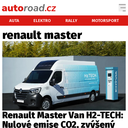
AUTA
AUTA
ELEKTRO
RALLY
MOTORSPORT
renault master
TESTY AUT
NOVINKY
EKO
SPY
HISTORIE
ZAJÍMAVOSTI
TECHNIKA
EKONOMIKA
ČESKÝ TRH
TUNING
Renault Master Van H2-TECH:
PROFI
Nulové emise CO2, zvýšený