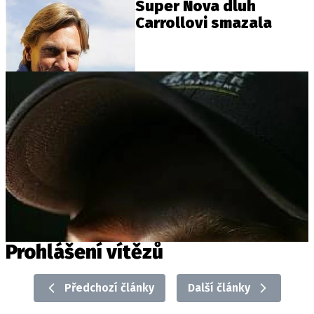
Super Nova dluh
Carrollovi smazala
Provozovatelem serveru autoroad.cz je
INCORP MEDIA GROUP s.r.o., IČ: 118 23 054
Prohlášení vítězů
Předchozí články
Další články