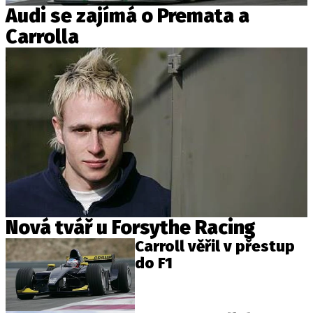
PIT LANE
Audi se zajímá o Premata a
ČEŠI V AKCI
Carrolla
FIA CEZ & POHÁRY
MEZINÁRODNÍ SCÉNA
SLEDUJTE NÁS NA
|
Máte příběh, fotku nebo video?
Pošlete e-mail na autoroad.cz
ETICKÝ KODEX
Nová tvář u Forsythe Racing
KONTAKT
Carroll věřil v přestup
do F1
VYDAVATEL
INZERCE
OSOBNÍ ÚDAJE / COOKIES