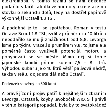
elektromobil. V tomto režimu se nám dokonce
podařilo stlačit tabulkové hodnoty akcelerace na
stovku o sekundu dolů, tedy na dostřel papírově
výkonnější Octavii 1.8 TSI.
A podobné je to i se spotřebou. Roman v testu
Octavie Scout 1.8 TSI jezdil v průměru za 10 litrů a
nepodařilo se mu ji zmáčknout pod 8,8. Levorga
jsme po týdnu vraceli s průměrem 9,8, to jsme ale
poměrně často využívali potenciál motoru a
pohybovali se ve městě. Mimo něj si tohle
japonské kombi přihne kolem 7,5 - 8 litrů.
Výhodou subaru je o 10 litrů větší palivová nádrž,
takže v reálu dojedete dál než s Octavií.
Podvozek stavěný na 300 koní
A právě jízdní projev patří k nejsilnějším zbraním
Levorga. Ostatně, kdyby levoboček WRX STi právě
v téhle kategorii propadal, byla by to svatokrádež