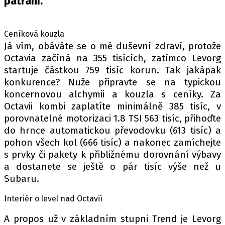
pátrání.
PIT LANE
ČEŠI V AKCI
FIA CEZ & POHÁRY
Ceníková kouzla
Já vím, obáváte se o mé duševní zdraví, protože
MEZINÁRODNÍ SCÉNA
Octavia začíná na 355 tisících, zatímco Levorg
startuje částkou 759 tisíc korun. Tak jakápak
SLEDUJTE NÁS NA
|
konkurence? Nuže připravte se na typickou
koncernovou alchymii a kouzla s ceníky. Za
Octavii kombi zaplatíte minimálně 385 tisíc, v
Máte příběh, fotku nebo video?
porovnatelné motorizaci 1.8 TSI 563 tisíc, přihoďte
Pošlete e-mail na autoroad.cz
do hrnce automatickou převodovku (613 tisíc) a
pohon všech kol (666 tisíc) a nakonec zamíchejte
s prvky či pakety k přibližnému dorovnání výbavy
ETICKÝ KODEX
a dostanete se ještě o pár tisíc výše než u
KONTAKT
Subaru.
VYDAVATEL
Interiér o level nad Octavií
INZERCE
A propos už v základním stupni Trend je Levorg
OSOBNÍ ÚDAJE / COOKIES