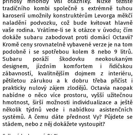
přínosy mnohdy visí otazníky. Nízké těžiště
tradičního kombi společně s extrémně tuhou
karoserií umožnily konstruktérům Levorga měkčí
naladění podvozku, což bude kvitovat hlavně
vaše rodina. Vrátíme-li se k otázce v úvodu; čím
dokáže subaru zabodovat proti domácí Octavii?
Kromě ceny srovnatelně vybavené verze je na tom
podobně i se spotřebou kolem 8 nebo 9 litrů.
Subaru poráží škodovku neokoukaným
designem, jízdním komfortem i řidičskou
zábavností, kvalitnějším dojmem z interiéru,
pětiletou zárukou a k dobru třeba přičíst i
prakticky nulový zájem zlodějů. Octavia naopak
nabídne o něco více prostoru, vyšší užitečnou
hmotnost, širší možnosti individualizace a ještě
několik týdnů vede i nabídkou asistenčních
systémů. A čemu dáte přednost Vy? Půjdete se
stádem, nebo z něj dokážete vystoupit?