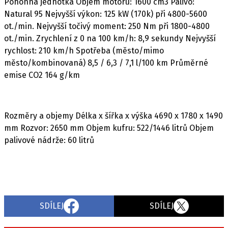
Pohonná jednotka Objem motoru: 1600 cm3 Palivo:
Natural 95 Nejvyšší výkon: 125 kW (170k) při 4800-5600
ot./min. Nejvyšší točivý moment: 250 Nm při 1800-4800
ot./min. Zrychlení z 0 na 100 km/h: 8,9 sekundy Nejvyšší
rychlost: 210 km/h Spotřeba (město/mimo
město/kombinovaná) 8,5 / 6,3 / 7,1 l/100 km Průměrné
emise CO2 164 g/km
Rozměry a objemy Délka x šířka x výška 4690 x 1780 x 1490
mm Rozvor: 2650 mm Objem kufru: 522/1446 litrů Objem
palivové nádrže: 60 litrů
SDÍLEJ
SDÍLEJ