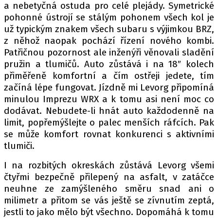
a nebetyčná ostuda pro celé plejády. Symetrické
pohonné ústrojí se stálým pohonem všech kol je
už typickým znakem všech subaru s výjimkou BRZ,
z něhož naopak pochází řízení nového kombi.
Patřičnou pozornost ale inženýři věnovali sladění
pružin a tlumičů. Auto zůstává i na 18″ kolech
přiměřeně komfortní a čím ostřeji jedete, tím
začíná lépe fungovat. Jízdně mi Levorg připomíná
minulou Imprezu WRX a k tomu asi není moc co
dodávat. Nebudete-li hnát auto každodenně na
limit, popřemýšlejte o palec menších ráfcích. Pak
se může komfort rovnat konkurenci s aktivními
tlumiči.
I na rozbitých okreskách zůstává Levorg všemi
čtyřmi bezpečně přilepený na asfalt, v zatáčce
neuhne ze zamýšleného směru snad ani o
milimetr a přitom se vás ještě se zívnutím zeptá,
jestli to jako mělo být všechno. Dopomáhá k tomu