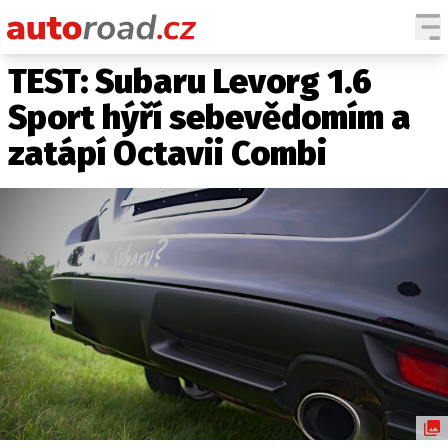
TEST: Subaru Levorg 1.6
AUTA
Sport hýří sebevědomím a
TESTY AUT
zatápí Octavii Combi
NOVINKY
EKO
SPY
HISTORIE
ZAJÍMAVOSTI
TECHNIKA
EKONOMIKA
ČESKÝ TRH
TUNING
PROFI