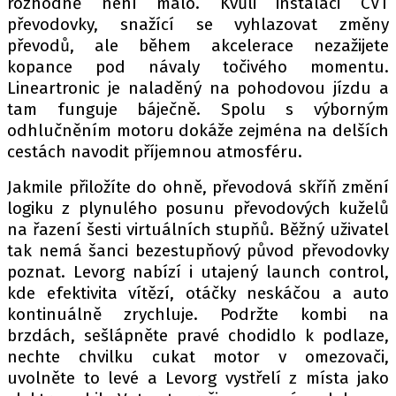
rozhodně není málo. Kvůli instalaci CVT
převodovky, snažící se vyhlazovat změny
převodů, ale během akcelerace nezažijete
kopance pod návaly točivého momentu.
Lineartronic je naladěný na pohodovou jízdu a
tam funguje báječně. Spolu s výborným
odhlučněním motoru dokáže zejména na delších
cestách navodit příjemnou atmosféru.
Jakmile přiložíte do ohně, převodová skříň změní
logiku z plynulého posunu převodových kuželů
na řazení šesti virtuálních stupňů. Běžný uživatel
tak nemá šanci bezestupňový původ převodovky
poznat. Levorg nabízí i utajený launch control,
kde efektivita vítězí, otáčky neskáčou a auto
kontinuálně zrychluje. Podržte kombi na
brzdách, sešlápněte pravé chodidlo k podlaze,
nechte chvilku cukat motor v omezovači,
uvolněte to levé a Levorg vystřelí z místa jako