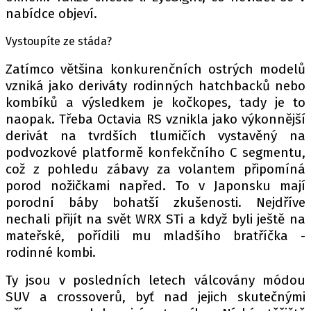
nabídce objeví.
Vystoupíte ze stáda?
Zatímco většina konkurenčních ostrých modelů
vzniká jako deriváty rodinných hatchbacků nebo
kombíků a výsledkem je kočkopes, tady je to
naopak. Třeba Octavia RS vznikla jako výkonnější
derivát na tvrdších tlumičích vystavěný na
podvozkové platformě konfekčního C segmentu,
což z pohledu zábavy za volantem připomíná
porod nožičkami napřed. To v Japonsku mají
porodní báby bohatší zkušenosti. Nejdříve
nechali přijít na svět WRX STi a když byli ještě na
mateřské, pořídili mu mladšího bratříčka -
rodinné kombi.
Ty jsou v posledních letech válcovány módou
SUV a crossoverů, byť nad jejich skutečnými