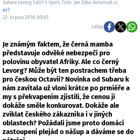
Subaru Levorg 1.6GT-S Sport, foto: Jan Zýka, Autoroad.cz
ELEKTRO
ar7
22. srpna 2016 00:01
NOVINKY ZE SVĚTA EV
Sdílej:
TESTY ELEKTROMOBILŮ
TRH S ELEKTROMOBILY
Je známým faktem, že černá mamba
RALLY
představuje odvěké nebezpečí pro
polovinu obyvatel Afriky. Ale co černý
OSTATNÍ
Levorg? Může být ten postrachem třeba
TISKOVKY
pro českou Octavii? Novinka od Subaru k
ROZHOVORY
nám zavítala už vloni krátce po prmiéře a
DAKAR
my s překvapením zjistili, že cenou ji
Z DOMOVA
dokáže směle konkurovat. Dokáže ale
ZE SVĚTA
zviklat českého zákazníka i v jiných
oblastech? Požádali jsme proto domácí
MOTORSPORT
zastoupení plejád o nášup a dáváme se do