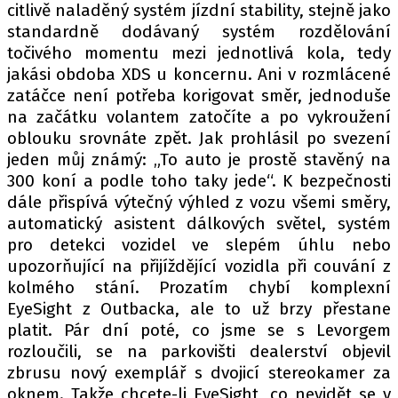
citlivě naladěný systém jízdní stability, stejně jako
standardně dodávaný systém rozdělování
točivého momentu mezi jednotlivá kola, tedy
jakási obdoba XDS u koncernu. Ani v rozmlácené
zatáčce není potřeba korigovat směr, jednoduše
na začátku volantem zatočíte a po vykroužení
oblouku srovnáte zpět. Jak prohlásil po svezení
jeden můj známý: „To auto je prostě stavěný na
300 koní a podle toho taky jede“. K bezpečnosti
dále přispívá výtečný výhled z vozu všemi směry,
automatický asistent dálkových světel, systém
pro detekci vozidel ve slepém úhlu nebo
upozorňující na přijíždějící vozidla při couvání z
kolmého stání. Prozatím chybí komplexní
EyeSight z Outbacka, ale to už brzy přestane
platit. Pár dní poté, co jsme se s Levorgem
rozloučili, se na parkovišti dealerství objevil
zbrusu nový exemplář s dvojicí stereokamer za
oknem. Takže chcete-li EyeSight, co nevidět se v