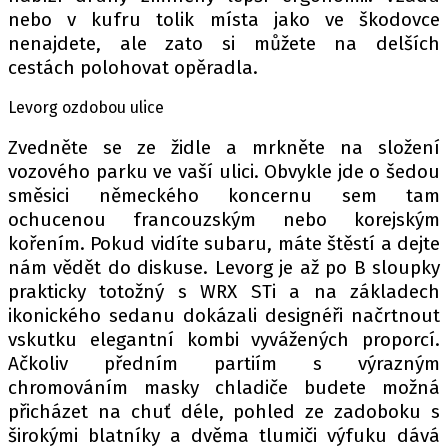
nebo v kufru tolik místa jako ve škodovce
nenajdete, ale zato si můžete na delších
cestách polohovat opěradla.
Levorg ozdobou ulice
Zvedněte se ze židle a mrkněte na složení
vozového parku ve vaší ulici. Obvykle jde o šedou
směsici německého koncernu sem tam
ochucenou francouzským nebo korejským
kořením. Pokud vidíte subaru, máte štěstí a dejte
nám vědět do diskuse. Levorg je až po B sloupky
prakticky totožný s WRX STi a na základech
ikonického sedanu dokázali designéři načrtnout
vskutku elegantní kombi vyvážených proporcí.
Ačkoliv předním partiím s výrazným
chromováním masky chladiče budete možná
přicházet na chuť déle, pohled ze zadoboku s
širokými blatníky a dvěma tlumiči výfuku dává