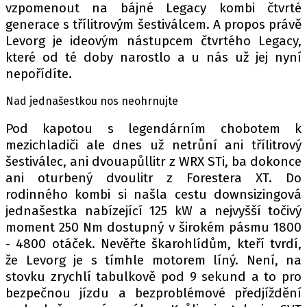
vzpomenout na bájné Legacy kombi čtvrté
generace s třílitrovým šestiválcem. A propos právě
Levorg je ideovým nástupcem čtvrtého Legacy,
které od té doby narostlo a u nás už jej nyní
nepořídíte.
Nad jednašestkou nos neohrnujte
Pod kapotou s legendárním chobotem k
mezichladiči ale dnes už netrůní ani třílitrový
šestiválec, ani dvouapůllitr z WRX STi, ba dokonce
ani oturbený dvoulitr z Forestera XT. Do
rodinného kombi si našla cestu downsizingová
jednašestka nabízející 125 kW a nejvyšší točivý
moment 250 Nm dostupný v širokém pásmu 1800
- 4800 otáček. Nevěřte škarohlídům, kteří tvrdí,
že Levorg je s tímhle motorem líný. Není, na
stovku zrychlí tabulkově pod 9 sekund a to pro
bezpečnou jízdu a bezproblémové předjíždění