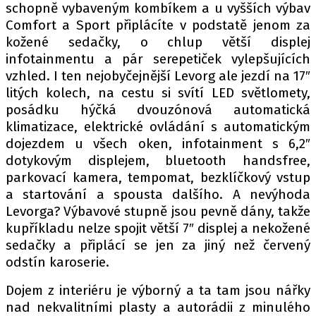
schopně vybaveným kombíkem a u vyšších výbav
Comfort a Sport připlácíte v podstatě jenom za
kožené sedačky, o chlup větší displej
Provozovatelem serveru autoroad.cz je
infotainmentu a pár serepetiček vylepšujících
INCORP MEDIA GROUP s.r.o., IČ: 118 23 054
vzhled. I ten nejobyčejnější Levorg ale jezdí na 17″
litých kolech, na cestu si svítí LED světlomety,
posádku hýčká dvouzónová automatická
klimatizace, elektrické ovládání s automatickým
dojezdem u všech oken, infotainment s 6,2″
dotykovým displejem, bluetooth handsfree,
parkovací kamera, tempomat, bezklíčkový vstup
a startování a spousta dalšího. A nevýhoda
Levorga? Výbavové stupně jsou pevně dány, takže
kupříkladu nelze spojit větší 7″ displej a nekožené
sedačky a připlácí se jen za jiný než červený
odstín karoserie.
Dojem z interiéru je výborný a ta tam jsou nářky
nad nekvalitními plasty a autorádii z minulého