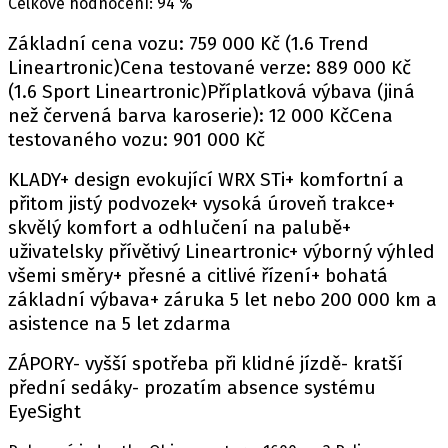
Celkové hodnocení: 94 %
Základní cena vozu: 759 000 Kč (1.6 Trend
Lineartronic)Cena testované verze: 889 000 Kč
(1.6 Sport Lineartronic)Příplatková výbava (jiná
než červená barva karoserie): 12 000 KčCena
testovaného vozu: 901 000 Kč
KLADY+ design evokující WRX STi+ komfortní a
přitom jistý podvozek+ vysoká úroveň trakce+
skvělý komfort a odhlučení na palubě+
uživatelsky přívětivý Lineartronic+ výborný výhled
všemi směry+ přesné a citlivé řízení+ bohatá
základní výbava+ záruka 5 let nebo 200 000 km a
asistence na 5 let zdarma
ZÁPORY- vyšší spotřeba při klidné jízdě- kratší
přední sedáky- prozatím absence systému
EyeSight