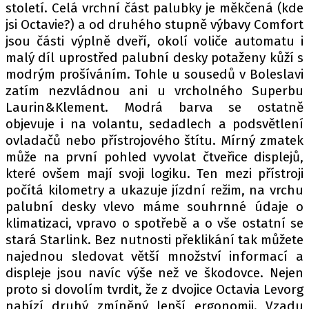
století. Celá vrchní část palubky je měkčená (kde
jsi Octavie?) a od druhého stupně výbavy Comfort
jsou části výplně dveří, okolí voliče automatu i
malý díl uprostřed palubní desky potaženy kůží s
modrým prošíváním. Tohle u sousedů v Boleslavi
zatím nezvládnou ani u vrcholného Superbu
Laurin&Klement. Modrá barva se ostatně
objevuje i na volantu, sedadlech a podsvětlení
ovladačů nebo přístrojového štítu. Mírný zmatek
může na první pohled vyvolat čtveřice displejů,
které ovšem mají svoji logiku. Ten mezi přístroji
počítá kilometry a ukazuje jízdní režim, na vrchu
palubní desky vlevo máme souhrnné údaje o
klimatizaci, vpravo o spotřebě a o vše ostatní se
stará Starlink. Bez nutnosti překlikání tak můžete
najednou sledovat větší množství informací a
displeje jsou navíc výše než ve škodovce. Nejen
proto si dovolím tvrdit, že z dvojice Octavia Levorg
nabízí druhý zmíněný lepší ergonomii. Vzadu