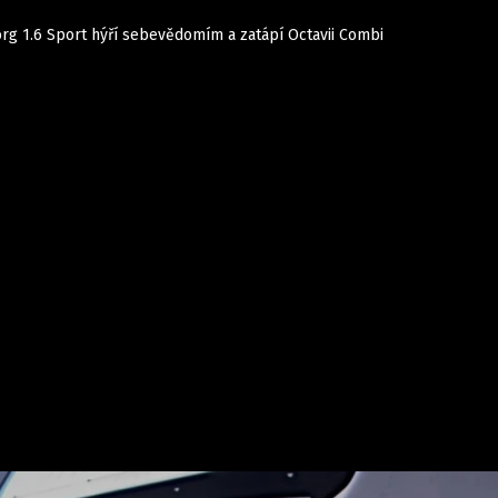
org 1.6 Sport hýří sebevědomím a zatápí Octavii Combi
Auta
Elektro
Rally
Motorsport
Testy aut
Novinky ze světa EV
Ostatní
Pit Lane
Novinky
Testy elektromobilů
Tiskovky
Češi v akci
Eko
Trh s elektromobily
Rozhovory
FIA CEZ & Poháry
Spy
Dakar
Mezinárodní scéna
Historie
Z domova
Zajímavosti
Ze světa
Technika
Ekonomika
Český trh
Tuning
Profi