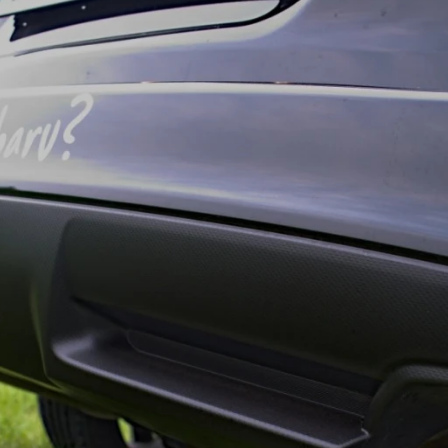
ydavatel
Inzerce
Osobní údaje / Cookies
autoroad.cz je INCORP MEDIA GROUP s.r.o., IČ: 118 23 054