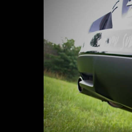
Etický kodex
Kontakt
V
Provozovatelem serveru 