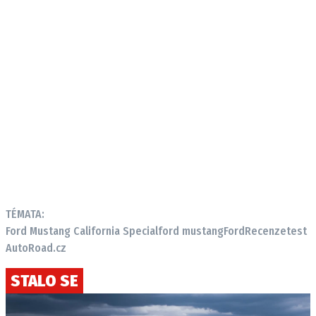
TÉMATA:
Ford Mustang California Special
ford mustang
Ford
Recenze
test
AutoRoad.cz
STALO SE