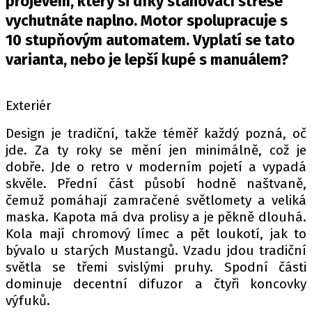
projevem, který si díky stahovací střeše
PIT LANE
vychutnáte naplno. Motor spolupracuje s
ČEŠI V AKCI
10 stupňovým automatem. Vyplatí se tato
FIA CEZ & POHÁRY
varianta, nebo je lepší kupé s manuálem?
MEZINÁRODNÍ SCÉNA
Exteriér
SLEDUJTE NÁS NA
|
Design je tradiční, takže téměř každý pozná, oč
jde. Za ty roky se mění jen minimálně, což je
Máte příběh, fotku nebo video?
dobře. Jde o retro v moderním pojetí a vypadá
Pošlete e-mail na autoroad.cz
skvěle. Přední část působí hodně naštvaně,
čemuž pomáhají zamračené světlomety a veliká
maska. Kapota má dva prolisy a je pěkně dlouhá.
ETICKÝ KODEX
Kola mají chromový límec a pět loukotí, jak to
KONTAKT
bývalo u starých Mustangů. Vzadu jdou tradiční
VYDAVATEL
světla se třemi svislými pruhy. Spodní části
INZERCE
dominuje decentní difuzor a čtyři koncovky
výfuků.
OSOBNÍ ÚDAJE / COOKIES