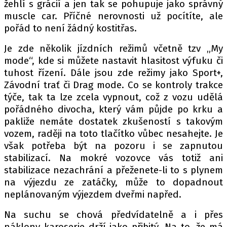
žehlí s grácií a jen tak se pohupuje jako správný
muscle car. Příčné nerovnosti už pocítíte, ale
pořád to není žádný kostitřas.
Je zde několik jízdních režimů včetně tzv „My
mode“, kde si můžete nastavit hlasitost výfuku či
tuhost řízení. Dále jsou zde režimy jako Sport+,
Závodní trať či Drag mode. Co se kontroly trakce
týče, tak ta lze zcela vypnout, což z vozu udělá
pořádného divocha, který vám půjde po krku a
pakliže nemáte dostatek zkušeností s takovým
vozem, raději na toto tlačítko vůbec nesahejte. Je
však potřeba být na pozoru i se zapnutou
stabilizací. Na mokré vozovce vás totiž ani
stabilizace nezachrání a přeženete-li to s plynem
na výjezdu ze zatáčky, může to dopadnout
neplánovaným výjezdem dveřmi napřed.
Na suchu se chová předvídatelně a i přes
náklony karoserie drží jako přibitý. Na to, že má