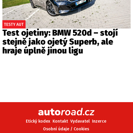
TESTY AUT
Test ojetiny: BMW 520d – stojí
stejně jako ojetý Superb, ale
hraje úplně jinou ligu
Etický kodex
Kontakt
Vydavatel
Inzerce
Osobní údaje / Cookies