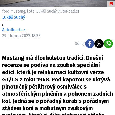
ELEKTRO
ford mustang, foto: Lukáš Suchý, AutoRoad.cz
NOVINKY ZE SVĚTA EV
Lukáš Suchý
,
TESTY ELEKTROMOBILŮ
AutoRoad.cz
TRH S ELEKTROMOBILY
29. dubna 2023 18:33
RALLY
Sdílej:
OSTATNÍ
Mustang má dlouholetou tradici. Dnešní
TISKOVKY
recenze se podívá na zoubek speciální
ROZHOVORY
edici, která je reinkarnací kultovní verze
DAKAR
GT/CS z roku 1968. Pod kapotou se ukrývá
Z DOMOVA
plnotučný pětilitrový osmiválec s
ZE SVĚTA
atmosférickým plněním a pohonem zadních
kol. Jedná se o pořádný koráb s pořádným
MOTORSPORT
stádem koní a mohutným zvukovým