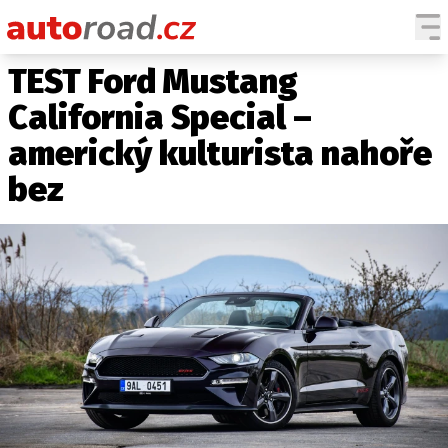
TEST Ford Mustang
AUTA
California Special –
TESTY AUT
americký kulturista nahoře
NOVINKY
bez
EKO
SPY
HISTORIE
ZAJÍMAVOSTI
TECHNIKA
EKONOMIKA
ČESKÝ TRH
TUNING
PROFI