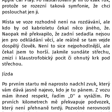
protože se rozezní taková symfonie, že chci
poslouchat jen ji.
Místa ve voze rozhodně není na rozdávání, ale
kdo by od kabrioletu čekal něco jiného, že.
Naopak mě překvapilo, že zadní sedadla nejsou
jen pro odkládání věcí, ale reálně se tam vejde
dospělý člověk. Není to sice nejpohodlnější, ale
čekal jsem to horší. Jakmile sundáte střechu,
zmizí i klaustrofobický pocit či ohnutý krk pod
střechou.
Jízda
Po prvním startu mě naprosto nadchl zvuk, který
vám dává jasně najevo, kdo je tu pánem. Z vozu
mám ihned respekt, řadím „D“ a vyrážím. Po
prvních kilometrech mě překvapuje podvozek,
který není přehnaně tvrdý. Pozvolné nerovnosti