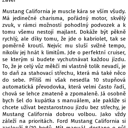
Mustang California je muscle kára se vším všudy.
Má jedinečné charisma, pořádný motor, skvělý
zvuk, v rámci možností pohodlný podvozek a k
tomu všemu nestojí majlant. Dokáže být pěkně
rychlý, ale díky tomu, že jde o kabriolet, tak se
poměrně kroutí. Nejvíc mu sluší svižné tempo,
nikoliv jej hnát k limitům. Jde o perfektní cruiser,
se kterým si budete vychutnávat každou jízdu.
To, že je celý vůz měkčí mi vlastně tolik nevadí, je
to daň za stahovací střechu, která má také něco
do sebe. Příliš mi však nesedla 10 stupňová
automatická převodovka, která velmi často řadí,
chová se lehce zmateně a zpomaleně. Já osobně
bych šel do kupátka s manuálem, ale pakliže si
chcete užívat bezstarostnou jízdu bez střechy, je
Mustang California dobrou volbou. Jako vždy
záleží na prioritách. Ford Mustang California si
zaslouží 8/10 bodů. Mít manuál, dostane o půl