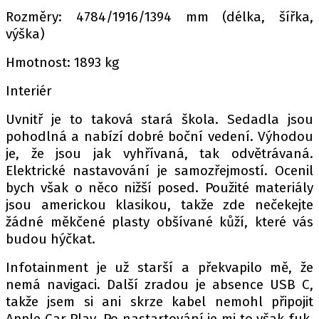
Rozměry: 4784/1916/1394 mm (délka, šířka,
výška)
Provozovatelem serveru autoroad.cz je
Hmotnost: 1893 kg
INCORP MEDIA GROUP s.r.o., IČ: 118 23 054
Interiér
Uvnitř je to taková stará škola. Sedadla jsou
pohodlná a nabízí dobré boční vedení. Výhodou
je, že jsou jak vyhřívaná, tak odvětrávaná.
Elektrické nastavování je samozřejmostí. Ocenil
bych však o něco nižší posed. Použité materiály
jsou americkou klasikou, takže zde nečekejte
žádné měkčené plasty obšívané kůží, které vás
budou hýčkat.
Infotainment je už starší a překvapilo mě, že
nemá navigaci. Další zradou je absence USB C,
takže jsem si ani skrze kabel nemohl připojit
Apple Car Play. Po nastartování je mi to však fuk,