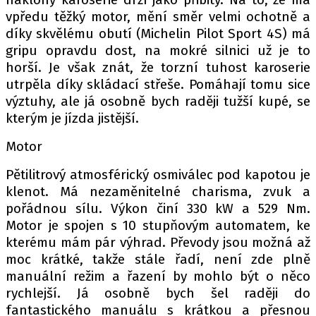
vpředu těžký motor, mění směr velmi ochotně a
díky skvělému obutí (Michelin Pilot Sport 4S) má
gripu opravdu dost, na mokré silnici už je to
horší. Je však znát, že torzní tuhost karoserie
utrpěla díky skládací střeše. Pomáhají tomu sice
výztuhy, ale já osobně bych raději tužší kupé, se
kterým je jízda jistější.
Motor
Pětilitrový atmosférický osmiválec pod kapotou je
klenot. Má nezaměnitelné charisma, zvuk a
pořádnou sílu. Výkon činí 330 kW a 529 Nm.
Motor je spojen s 10 stupňovým automatem, ke
kterému mám pár výhrad. Převody jsou možná až
moc krátké, takže stále řadí, není zde plně
manuální režim a řazení by mohlo být o něco
rychlejší. Já osobně bych šel raději do
fantastického manuálu s krátkou a přesnou