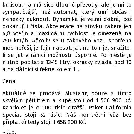
kulisou. Ta má sice dlouhé převody, ale je mi to
sympatičtější, než automat, který umí občas i
nehezky cuknout. Dynamika je velmi dobrá, což
dokazují i čísla. Akcelerace na stovku zabere jen
4,8 vteřin a maximální rychlost je omezená na
250 km/h. Ačkoliv se u takového vozu spotřeba
moc neřeší, je fajn napsat, jak na tom je, snažíte-
li se jet v rámci možností úsporně. Po městě je
nutno počítat s 13-15 litry, okresky zvládá pod 10
a na dálnici si řekne kolem 11.
Cena
Aktuálně se prodává Mustang pouze s tímto
skvělým pětilitrem a kupé stojí od 1 506 900 Kč.
Kabriolet je o 100 tisíc dražší. Paket California
Special stojí 52 tisíc. Náš konkrétní vůz bez
příplatků tedy stojí 1 658 900 Kč.
Závěr