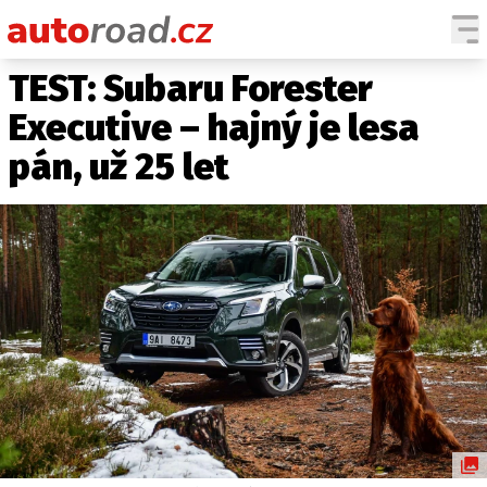
TEST: Subaru Forester
AUTA
Executive – hajný je lesa
TESTY AUT
pán, už 25 let
NOVINKY
EKO
SPY
HISTORIE
ZAJÍMAVOSTI
TECHNIKA
EKONOMIKA
ČESKÝ TRH
TUNING
PROFI