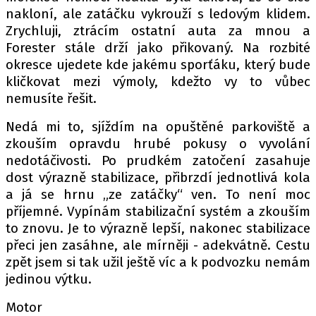
nakloní, ale zatáčku vykrouží s ledovým klidem.
Zrychluji, ztrácím ostatní auta za mnou a
Forester stále drží jako přikovaný. Na rozbité
okresce ujedete kde jakému sporťáku, který bude
kličkovat mezi výmoly, kdežto vy to vůbec
nemusíte řešit.
Nedá mi to, sjíždím na opuštěné parkoviště a
zkouším opravdu hrubé pokusy o vyvolání
nedotáčivosti. Po prudkém zatočení zasahuje
dost výrazně stabilizace, přibrzdí jednotlivá kola
a já se hrnu „ze zatáčky“ ven. To není moc
příjemné. Vypínám stabilizační systém a zkouším
to znovu. Je to výrazně lepší, nakonec stabilizace
přeci jen zasáhne, ale mírněji - adekvátně. Cestu
zpět jsem si tak užil ještě víc a k podvozku nemám
jedinou výtku.
Motor