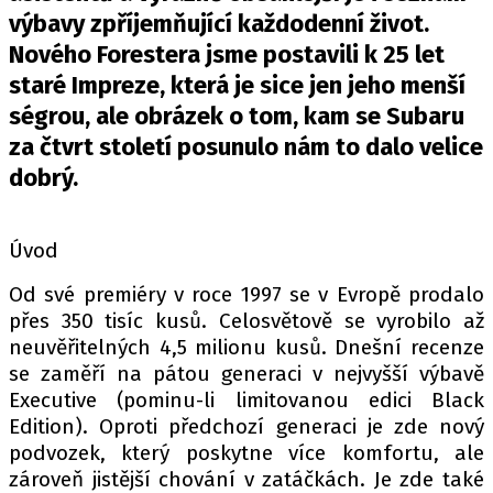
PIT LANE
výbavy zpříjemňující každodenní život.
ČEŠI V AKCI
Nového Forestera jsme postavili k 25 let
FIA CEZ & POHÁRY
staré Impreze, která je sice jen jeho menší
MEZINÁRODNÍ SCÉNA
ségrou, ale obrázek o tom, kam se Subaru
za čtvrt století posunulo nám to dalo velice
SLEDUJTE NÁS NA
|
dobrý.
Máte příběh, fotku nebo video?
Úvod
Pošlete e-mail na autoroad.cz
Od své premiéry v roce 1997 se v Evropě prodalo
přes 350 tisíc kusů. Celosvětově se vyrobilo až
neuvěřitelných 4,5 milionu kusů. Dnešní recenze
ETICKÝ KODEX
se zaměří na pátou generaci v nejvyšší výbavě
KONTAKT
Executive (pominu-li limitovanou edici Black
VYDAVATEL
Edition). Oproti předchozí generaci je zde nový
INZERCE
podvozek, který poskytne více komfortu, ale
zároveň jistější chování v zatáčkách. Je zde také
OSOBNÍ ÚDAJE / COOKIES