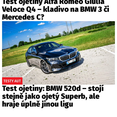
Test ojetiny Alfa Romeo Giulia
Veloce Q4 – kladivo na BMW 3 či
Mercedes C?
TESTY AUT
Test ojetiny: BMW 520d – stojí
stejně jako ojetý Superb, ale
hraje úplně jinou ligu