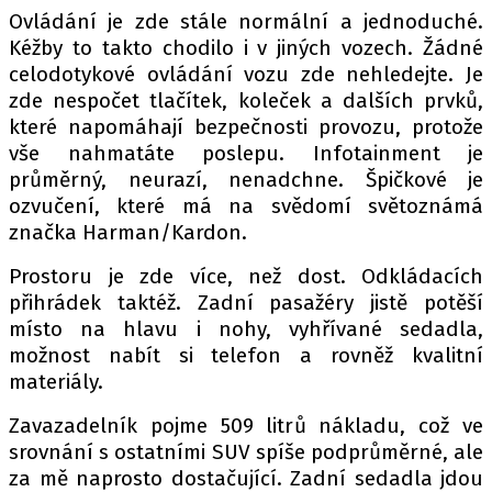
Ovládání je zde stále normální a jednoduché.
Kéžby to takto chodilo i v jiných vozech. Žádné
celodotykové ovládání vozu zde nehledejte. Je
zde nespočet tlačítek, koleček a dalších prvků,
které napomáhají bezpečnosti provozu, protože
vše nahmatáte poslepu. Infotainment je
průměrný, neurazí, nenadchne. Špičkové je
ozvučení, které má na svědomí světoznámá
značka Harman/Kardon.
Prostoru je zde více, než dost. Odkládacích
přihrádek taktéž. Zadní pasažéry jistě potěší
místo na hlavu i nohy, vyhřívané sedadla,
možnost nabít si telefon a rovněž kvalitní
materiály.
Zavazadelník pojme 509 litrů nákladu, což ve
srovnání s ostatními SUV spíše podprůměrné, ale
za mě naprosto dostačující. Zadní sedadla jdou