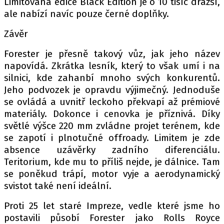
Limitovaná edice Black Edition je o 10 tisíc dražší,
ale nabízí navíc pouze černé doplňky.
Závěr
Forester je přesně takový vůz, jak jeho název
napovídá. Zkrátka lesník, který to však umí i na
silnici, kde zahanbí mnoho svých konkurentů.
Jeho podvozek je opravdu výjimečný. Jednoduše
se ovládá a uvnitř leckoho překvapí až prémiové
materiály. Dokonce i cenovka je příznivá. Díky
světlé výšce 220 mm zvládne projet terénem, kde
se zapotí i plnotučné offroady. Limitem je zde
absence uzávěrky zadního diferenciálu.
Teritorium, kde mu to příliš nejde, je dálnice. Tam
se poněkud trápí, motor vyje a aerodynamický
svistot také není ideální.
Proti 25 let staré Impreze, vedle které jsme ho
postavili působí Forester jako Rolls Royce