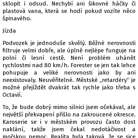
sklopit i odsud. Nechybí ani šikovné háčky či
plastová vana, která se hodí pokud vozíte něco
špinavého.
Jízda
Podvozek je jednoduše skvělý. Běžné nerovnosti
filtruje velmi dobře, ale úplně nejlépe funguje na
polní či lesní cestě. Není problém uhánět
rychlostmi nad 80 km/h. Forester se jen tak lehce
pohupuje a veliké nerovnosti jako by ani
neexistovaly. Neuvěřitelné. Městské „retardéry“ je
možné přejíždět dvakrát tak rychle jako třeba s
Octavií.
To, že bude dobrý mimo silnici jsem očekával, ale
největší překvapení přišlo na zakroucené okresce.
Karoserie se i v městském provozu často dost
naklání, takže jsem čekal nedotáčivost a
mořskou nemoc. Realita byla taková, že se sice