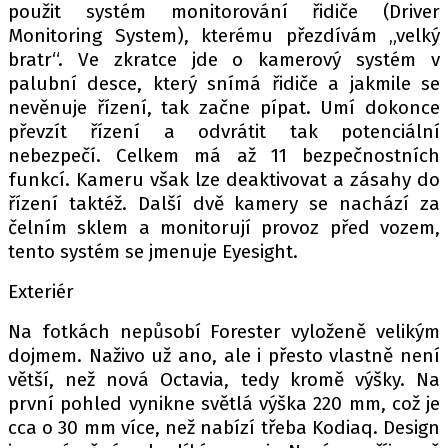
použit systém monitorování řidiče (Driver
Monitoring System), kterému přezdívám „velký
bratr“. Ve zkratce jde o kamerový systém v
Provozovatelem serveru autoroad.cz je
palubní desce, který snímá řidiče a jakmile se
INCORP MEDIA GROUP s.r.o., IČ: 118 23 054
nevěnuje řízení, tak začne pípat. Umí dokonce
převzít řízení a odvrátit tak potenciální
nebezpečí. Celkem má až 11 bezpečnostních
funkcí. Kameru však lze deaktivovat a zásahy do
řízení taktéž. Další dvě kamery se nachází za
čelním sklem a monitorují provoz před vozem,
tento systém se jmenuje Eyesight.
Exteriér
Na fotkách nepůsobí Forester vyloženě velikým
dojmem. Naživo už ano, ale i přesto vlastně není
větší, než nová Octavia, tedy kromě výšky. Na
první pohled vynikne světlá výška 220 mm, což je
cca o 30 mm více, než nabízí třeba Kodiaq. Design