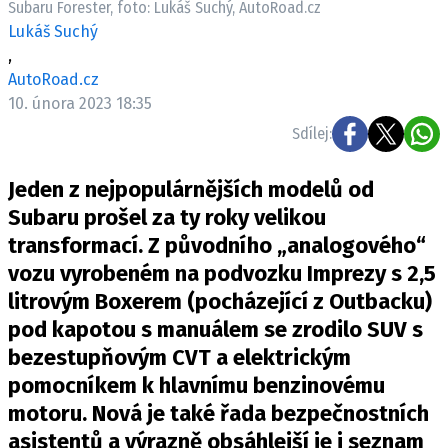
Subaru Forester, foto: Lukáš Suchý, AutoRoad.cz
ELEKTRO
Lukáš Suchý
,
NOVINKY ZE SVĚTA EV
AutoRoad.cz
TESTY ELEKTROMOBILŮ
10. února 2023 18:35
TRH S ELEKTROMOBILY
Sdílej:
RALLY
Jeden z nejpopulárnějších modelů od
OSTATNÍ
Subaru prošel za ty roky velikou
TISKOVKY
transformací. Z původního „analogového“
vozu vyrobeném na podvozku Imprezy s 2,5
ROZHOVORY
litrovým Boxerem (pocházející z Outbacku)
DAKAR
pod kapotou s manuálem se zrodilo SUV s
Z DOMOVA
bezestupňovým CVT a elektrickým
ZE SVĚTA
pomocníkem k hlavnímu benzinovému
MOTORSPORT
motoru. Nová je také řada bezpečnostních
asistentů a výrazně obsáhlejší je i seznam