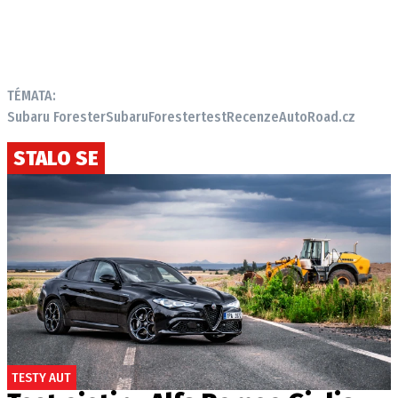
TÉMATA:
Subaru Forester
Subaru
Forester
test
Recenze
AutoRoad.cz
STALO SE
TESTY AUT