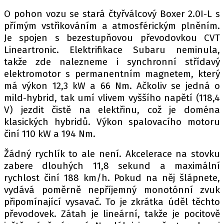
O pohon vozu se stará čtyřválcový Boxer 2.0I-L s
přímým vstřikováním a atmosférickým plněním.
Je spojen s bezestupňovou převodovkou CVT
Lineartronic. Elektrifikace Subaru neminula,
takže zde nalezneme i synchronní střídavý
elektromotor s permanentním magnetem, který
má výkon 12,3 kW a 66 Nm. Ačkoliv se jedná o
mild-hybrid, tak umí vlivem vyššího napětí (118,4
V) jezdit čistě na elektřinu, což je doména
klasických hybridů. Výkon spalovacího motoru
činí 110 kW a 194 Nm.
Žádný rychlík to ale není. Akcelerace na stovku
zabere dlouhých 11,8 sekund a maximální
rychlost činí 188 km/h. Pokud na něj šlápnete,
vydává poměrně nepříjemný monotónní zvuk
připomínající vysavač. To je zkrátka úděl těchto
převodovek. Zátah je lineární, takže je pocitově