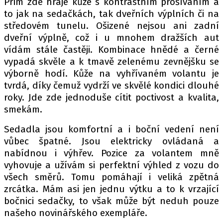
Prim zde hraje kůže s kontrastním prošíváním a
to jak na sedačkách, tak dveřních výplních či na
středovém tunelu. Ošizené nejsou ani zadní
dveřní výplně, což i u mnohem dražších aut
vídám stále častěji. Kombinace hnědé a černé
vypadá skvěle a k tmavě zelenému zevnějšku se
výborně hodí. Kůže na vyhřívaném volantu je
tvrdá, díky čemuž vydrží ve skvělé kondici dlouhé
roky. Jde zde jednoduše cítit poctivost a kvalita,
smekám.
Sedadla jsou komfortní a i boční vedení není
vůbec špatné. Jsou elektricky ovládaná a
nabídnou i výhřev. Pozice za volantem mně
vyhovuje a užívám si perfektní výhled z vozu do
všech směrů. Tomu pomáhají i veliká zpětná
zrcátka. Mám asi jen jednu výtku a to k vrzající
bočnici sedačky, to však může být neduh pouze
našeho novinářského exempláře.