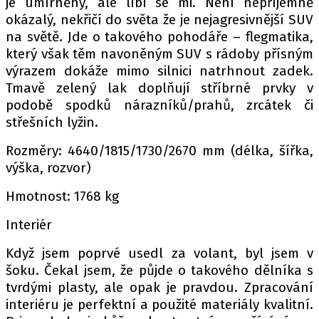
je umírněný, ale líbí se mi. Není nepříjemně
okázalý, nekřičí do světa že je nejagresivnější SUV
na světě. Jde o takového pohodáře – flegmatika,
který však těm navoněným SUV s rádoby přísným
výrazem dokáže mimo silnici natrhnout zadek.
Tmavě zelený lak doplňují stříbrné prvky v
podobě spodků nárazníků/prahů, zrcátek či
střešních lyžin.
Rozměry: 4640/1815/1730/2670 mm (délka, šířka,
výška, rozvor)
Hmotnost: 1768 kg
Interiér
Když jsem poprvé usedl za volant, byl jsem v
šoku. Čekal jsem, že půjde o takového dělníka s
tvrdými plasty, ale opak je pravdou. Zpracování
interiéru je perfektní a použité materiály kvalitní.