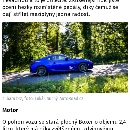
nevadnou a to je důležité. Zkušenější řidič jistě
ocení hezky rozmístěné pedály, díky čemuž se
dají střílet meziplyny jedna radost.
subaru brz, foto: Lukáš Suchý, AutoRoad.cz
Motor
O pohon vozu se stará plochý Boxer o objemu 2,4
litru, který má díky zvětšenému zdvihovému