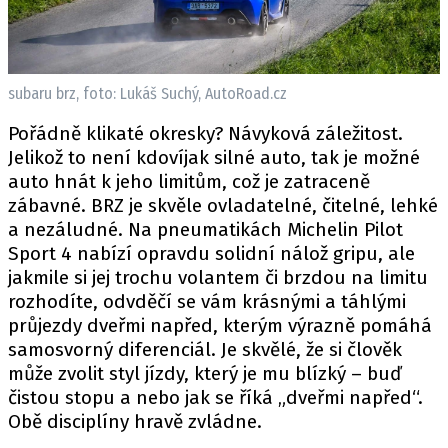
subaru brz, foto: Lukáš Suchý, AutoRoad.cz
Pořádně klikaté okresky? Návyková záležitost.
Jelikož to není kdovíjak silné auto, tak je možné
auto hnát k jeho limitům, což je zatraceně
zábavné. BRZ je skvěle ovladatelné, čitelné, lehké
a nezáludné. Na pneumatikách Michelin Pilot
Sport 4 nabízí opravdu solidní nálož gripu, ale
jakmile si jej trochu volantem či brzdou na limitu
rozhodíte, odvděčí se vám krásnými a táhlými
průjezdy dveřmi napřed, kterým výrazně pomáhá
samosvorný diferenciál. Je skvělé, že si člověk
může zvolit styl jízdy, který je mu blízký – buď
čistou stopu a nebo jak se říká „dveřmi napřed“.
Obě disciplíny hravě zvládne.