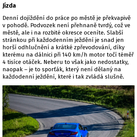
Jízda
Denní dojíždění do práce po městě je překvapivě
v pohodě. Podvozek není přehnaně tvrdý, což ve
městě, ale i na rozbité okresce oceníte. Slabší
stránkou při každodenním ježdění je snad jen
horší odhlučnění a krátké zpřevodování, díky
kterému na dálnici při 140 km/h motor točí téměř
4 tisíce otáček. Neberu to však jako nedostatky,
naopak – je to sporťák, který není dělaný na
každodenní ježdění, které i tak zvládá slušně.