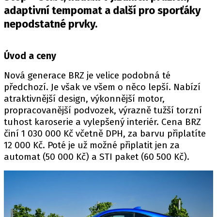
PIT LANE
adaptivní tempomat a další pro sporťáky
ČEŠI V AKCI
nepodstatné prvky.
FIA CEZ & POHÁRY
MEZINÁRODNÍ SCÉNA
Úvod a ceny
SLEDUJTE NÁS NA
|
Nová generace BRZ je velice podobná té
předchozí. Je však ve všem o něco lepší. Nabízí
atraktivnější design, výkonnější motor,
Máte příběh, fotku nebo video?
propracovanější podvozek, výrazně tužší torzní
Pošlete e-mail na autoroad.cz
tuhost karoserie a vylepšený interiér. Cena BRZ
činí 1 030 000 Kč včetně DPH, za barvu připlatíte
12 000 Kč. Poté je už možné připlatit jen za
ETICKÝ KODEX
automat (50 000 Kč) a STI paket (60 500 Kč).
KONTAKT
VYDAVATEL
INZERCE
OSOBNÍ ÚDAJE / COOKIES