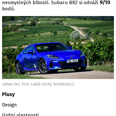
nesmyslných blbostí. Subaru BRZ si odváží
9/10
bodů.
subaru brz, foto: Lukáš Suchý, AutoRoad.cz
Plusy
Design
Jízdní vlastnosti