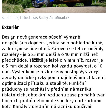
subaru brz, foto: Lukáš Suchý, AutoRoad.cz
Exteriér
Design nové generace působí výrazně
dospělejším dojmem. Jedná se o pohledné kupé,
za kterým se lidé otáčí. Zároveň se lehce změnily
rozměry - je o 25 mm delší a o 10 mm nižší než
předchůdce. Těžiště je ještě o 4 mm níž, rozvor je
o 5 mm delší a rozchod kol vzadu povyrostl o 10
mm. Výsledkem je rozkročený postoj. Výraznější
aerodynamické prvky pomáhají lepšímu chlazení,
optimalizaci přítlaku a stabilitě. Funkční
průduchy se nachází v předním nárazníku
i blatnících, obtékání vzduchu zase pomáhá tvar
bočních prahů nebo malé spoilery nad zadními
koly. Kanály v předním nárazníku používají