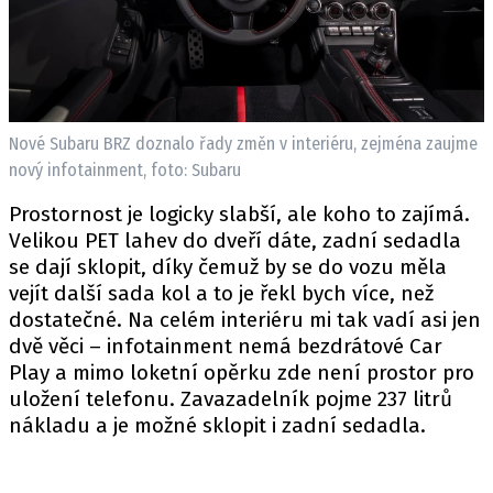
Nové Subaru BRZ doznalo řady změn v interiéru, zejména zaujme
nový infotainment, foto: Subaru
Prostornost je logicky slabší, ale koho to zajímá.
Velikou PET lahev do dveří dáte, zadní sedadla
se dají sklopit, díky čemuž by se do vozu měla
vejít další sada kol a to je řekl bych více, než
dostatečné. Na celém interiéru mi tak vadí asi jen
dvě věci – infotainment nemá bezdrátové Car
Play a mimo loketní opěrku zde není prostor pro
uložení telefonu. Zavazadelník pojme 237 litrů
nákladu a je možné sklopit i zadní sedadla.