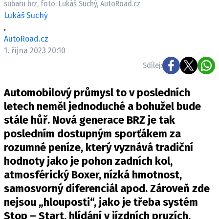
subaru brz, foto: Lukáš Suchý, AutoRoad.cz
ELEKTRO
Lukáš Suchý
,
NOVINKY ZE SVĚTA EV
AutoRoad.cz
TESTY ELEKTROMOBILŮ
1. října 2023 20:10
TRH S ELEKTROMOBILY
Sdílej:
RALLY
Automobilový průmysl to v posledních
OSTATNÍ
letech neměl jednoduché a bohužel bude
TISKOVKY
stále hůř. Nová generace BRZ je tak
posledním dostupným sporťákem za
ROZHOVORY
rozumné peníze, který vyznává tradiční
DAKAR
hodnoty jako je pohon zadních kol,
Z DOMOVA
atmosférický Boxer, nízká hmotnost,
ZE SVĚTA
samosvorný diferenciál apod. Zároveň zde
MOTORSPORT
nejsou „hlouposti“, jako je třeba systém
Stop – Start, hlídání v jízdních pruzích,