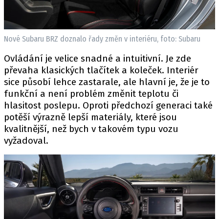
Nové Subaru BRZ doznalo řady změn v interiéru, foto: Subaru
Ovládání je velice snadné a intuitivní. Je zde
převaha klasických tlačítek a koleček. Interiér
sice působí lehce zastarale, ale hlavní je, že je to
funkční a není problém změnit teplotu či
hlasitost poslepu. Oproti předchozí generaci také
potěší výrazně lepší materiály, které jsou
kvalitnější, než bych v takovém typu vozu
vyžadoval.