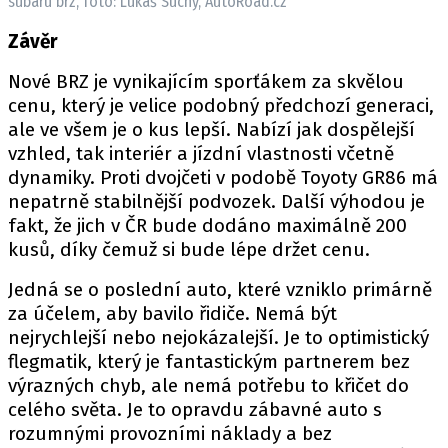
subaru brz, foto: Lukáš Suchý, AutoRoad.cz
Závěr
Nové BRZ je vynikajícím sporťákem za skvělou
cenu, který je velice podobný předchozí generaci,
ale ve všem je o kus lepší. Nabízí jak dospělejší
vzhled, tak interiér a jízdní vlastnosti včetně
dynamiky. Proti dvojčeti v podobě Toyoty GR86 má
nepatrně stabilnější podvozek. Další výhodou je
fakt, že jich v ČR bude dodáno maximálně 200
kusů, díky čemuž si bude lépe držet cenu.
Jedná se o poslední auto, které vzniklo primárně
za účelem, aby bavilo řidiče. Nemá být
nejrychlejší nebo nejokázalejší. Je to optimistický
flegmatik, který je fantastickým partnerem bez
výrazných chyb, ale nemá potřebu to křičet do
celého světa. Je to opravdu zábavné auto s
rozumnými provozními náklady a bez