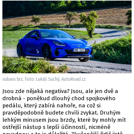
subaru brz, foto: Lukáš Suchý, AutoRoad.cz
Jsou zde nějaká negativa? Jsou, ale jen dvě a
drobná - poněkud dlouhý chod spojkového
pedálu, který zabírá nahoře, na což si
pravděpodobně budete chvíli zvykat. Druhým
lehkým minusem jsou brzdy, které by mohly mít
ostřejší nástup s lepší účinností, nicméně