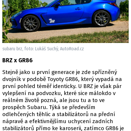
Provozovatelem serveru autoroad.cz je
INCORP MEDIA GROUP s.r.o., IČ: 118 23 054
subaru brz, foto: Lukáš Suchý, AutoRoad.cz
BRZ x GR86
Stejně jako u první generace je zde spřízněný
dvojník v podobě Toyoty GR86, který vypadá na
první pohled téměř identicky. U BRZ je však pár
vylepšení na podvozku, které sice málokdo v
reálném životě pozná, ale jsou tu a to ve
prospěch Subaru. Týká se především
odlehčených těhlic a stabilizátorů na přední
nápravě a efektivnějšímu uchycení zadních
stabilizátorů přímo ke karoserii, zatímco GR86 je