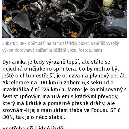
Subaru v BRZ opět sází na atmosférický boxer. Nepříliš vysoký
výkon dorovnává snížením těžiště vozu, foto: Subaru
Dynamika je tedy výrazně lepší, ale stále se
nejedná o nějakého sprintera. Co by mohlo být
ještě o chlup ostřejší, je odezva na plynový pedál.
Akcelerace na 100 km/h zabere 6,3 sekund a
maximálka činí 226 km/h. Motor je kombinovaný s
šestistupňovým manuálem s krátkými převody,
který má krátké a poměrně přesné dráhy, ale
srovnám-li jej s manuálem třeba ve Focusu ST či
i30N, tak je o něco slabší.
Spotřeba při klidné jízdě: