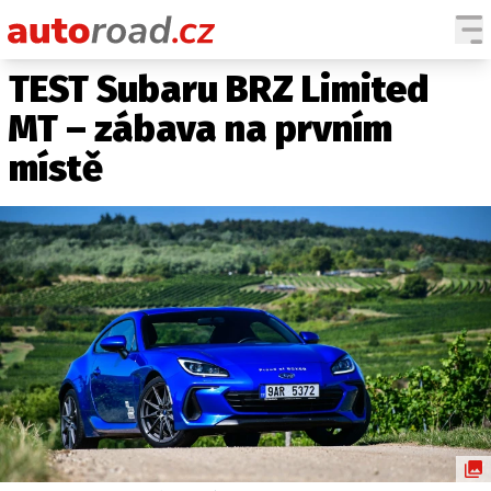
TEST Subaru BRZ Limited
AUTA
MT – zábava na prvním
TESTY AUT
místě
NOVINKY
EKO
SPY
HISTORIE
ZAJÍMAVOSTI
TECHNIKA
EKONOMIKA
ČESKÝ TRH
TUNING
PROFI