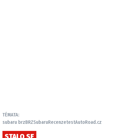
TÉMATA:
subaru brz
BRZ
Subaru
Recenze
test
AutoRoad.cz
STALO SE