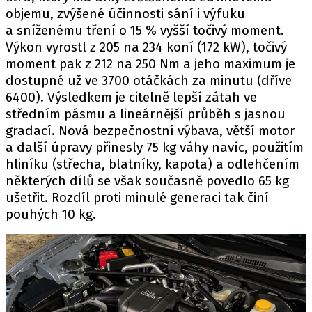
objemu, zvýšené účinnosti sání i výfuku
a sníženému tření o 15 % vyšší točivý moment.
Výkon vyrostl z 205 na 234 koní (172 kW), točivý
moment pak z 212 na 250 Nm a jeho maximum je
dostupné už ve 3700 otáčkách za minutu (dříve
6400). Výsledkem je citelně lepší zátah ve
středním pásmu a lineárnější průběh s jasnou
gradací. Nová bezpečnostní výbava, větší motor
a další úpravy přinesly 75 kg váhy navíc, použitím
hliníku (střecha, blatníky, kapota) a odlehčením
některých dílů se však současně povedlo 65 kg
ušetřit. Rozdíl proti minulé generaci tak činí
pouhých 10 kg.