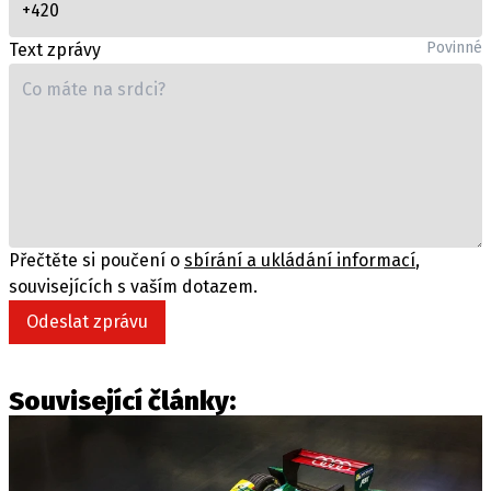
ELEKTRO
Povinné
Text zprávy
NOVINKY ZE SVĚTA EV
TESTY ELEKTROMOBILŮ
TRH S ELEKTROMOBILY
RALLY
OSTATNÍ
Přečtěte si poučení o
sbírání a ukládání informací
,
TISKOVKY
souvisejících s vaším dotazem.
ROZHOVORY
Odeslat zprávu
DAKAR
Z DOMOVA
ZE SVĚTA
Související články:
MOTORSPORT