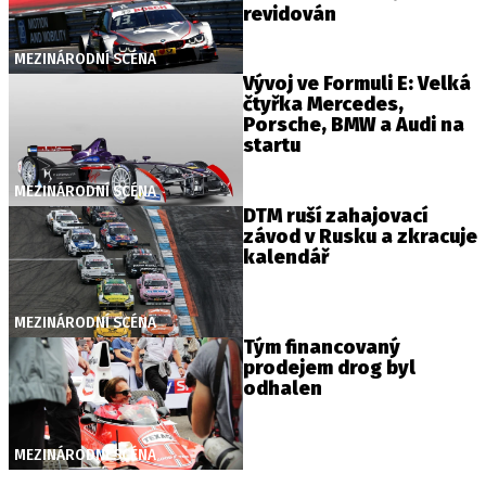
revidován
MEZINÁRODNÍ SCÉNA
Vývoj ve Formuli E: Velká
Provozovatelem serveru autoroad.cz je
čtyřka Mercedes,
INCORP MEDIA GROUP s.r.o., IČ: 118 23 054
Porsche, BMW a Audi na
startu
MEZINÁRODNÍ SCÉNA
DTM ruší zahajovací
závod v Rusku a zkracuje
kalendář
MEZINÁRODNÍ SCÉNA
Tým financovaný
prodejem drog byl
odhalen
MEZINÁRODNÍ SCÉNA