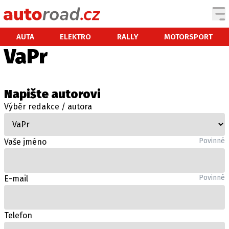
AUTA
AUTA
ELEKTRO
RALLY
MOTORSPORT
VaPr
TESTY AUT
NOVINKY
Napište autorovi
EKO
Výběr redakce / autora
SPY
HISTORIE
ZAJÍMAVOSTI
Povinné
Vaše jméno
TECHNIKA
EKONOMIKA
Povinné
E-mail
ČESKÝ TRH
TUNING
PROFI
Telefon