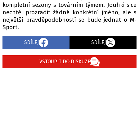
kompletní sezony s továrním týmem. Jouhki sice
nechtěl prozradit žádné konkrétní jméno, ale s
největší pravděpodobností se bude jednat o M-
Provozovatelem serveru autoroad.cz je
Sport.
INCORP MEDIA GROUP s.r.o., IČ: 118 23 054
SDÍLEJ
SDÍLEJ
VSTOUPIT DO DISKUZE