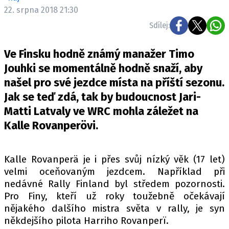
ELEKTRO
22. srpna 2018 21:30
Sdílej:
NOVINKY ZE SVĚTA EV
TESTY ELEKTROMOBILŮ
Ve Finsku hodně známý manažer Timo
TRH S ELEKTROMOBILY
Jouhki se momentálně hodně snaží, aby
našel pro své jezdce místa na příští sezonu.
RALLY
Jak se teď zdá, tak by budoucnost Jari-
OSTATNÍ
Matti Latvaly ve WRC mohla záležet na
TISKOVKY
Kalle Rovanperövi.
ROZHOVORY
DAKAR
Kalle Rovanperä je i přes svůj nízký věk (17 let)
Z DOMOVA
velmi oceňovaným jezdcem. Například při
nedávné Rally Finland byl středem pozornosti.
ZE SVĚTA
Pro Finy, kteří už roky toužebně očekávají
MOTORSPORT
nějakého dalšího mistra světa v rally, je syn
někdejšího pilota Harriho Rovanperï.