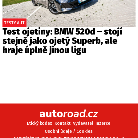
TESTY AUT
Test ojetiny: BMW 520d – stojí
stejně jako ojetý Superb, ale
hraje úplně jinou ligu
Etický kodex
Kontakt
Vydavatel
Inzerce
Osobní údaje / Cookies