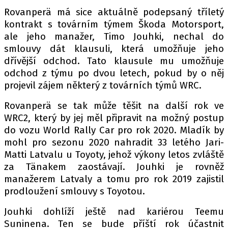
PIT LANE
Rovanperä má sice aktuálně podepsaný tříletý
ČEŠI V AKCI
kontrakt s továrním týmem Škoda Motorsport,
FIA CEZ & POHÁRY
ale jeho manažer, Timo Jouhki, nechal do
MEZINÁRODNÍ SCÉNA
smlouvy dát klausuli, která umožňuje jeho
dřívější odchod. Tato klausule mu umožňuje
odchod z týmu po dvou letech, pokud by o něj
SLEDUJTE NÁS NA
|
projevil zájem některý z továrních týmů WRC.
Rovanperä se tak může těšit na další rok ve
Máte příběh, fotku nebo video?
WRC2, který by jej měl připravit na možný postup
Pošlete e-mail na autoroad.cz
do vozu World Rally Car pro rok 2020. Mladík by
mohl pro sezonu 2020 nahradit 33 letého Jari-
Matti Latvalu u Toyoty, jehož výkony letos zvláště
ETICKÝ KODEX
za Tänakem zaostávají. Jouhki je rovněž
KONTAKT
manažerem Latvaly a tomu pro rok 2019 zajistil
prodloužení smlouvy s Toyotou.
VYDAVATEL
INZERCE
Jouhki dohlíží ještě nad kariérou Teemu
OSOBNÍ ÚDAJE / COOKIES
Suninena. Ten se bude příští rok účastnit