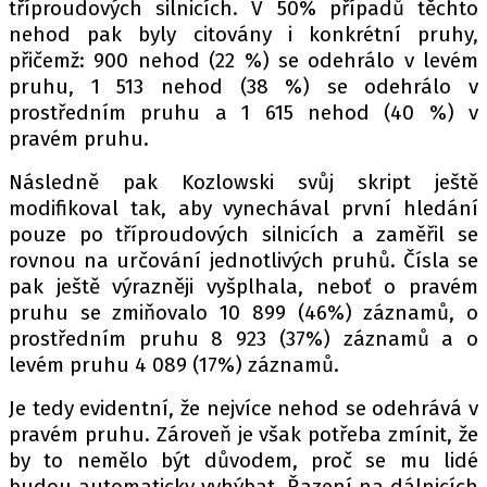
tříproudových silnicích. V 50% případů těchto
nehod pak byly citovány i konkrétní pruhy,
přičemž: 900 nehod (22 %) se odehrálo v levém
pruhu, 1 513 nehod (38 %) se odehrálo v
prostředním pruhu a 1 615 nehod (40 %) v
pravém pruhu.
Následně pak Kozlowski svůj skript ještě
modifikoval tak, aby vynechával první hledání
pouze po tříproudových silnicích a zaměřil se
rovnou na určování jednotlivých pruhů. Čísla se
pak ještě výrazněji vyšplhala, neboť o pravém
pruhu se zmiňovalo 10 899 (46%) záznamů, o
prostředním pruhu 8 923 (37%) záznamů a o
levém pruhu 4 089 (17%) záznamů.
Je tedy evidentní, že nejvíce nehod se odehrává v
pravém pruhu. Zároveň je však potřeba zmínit, že
by to nemělo být důvodem, proč se mu lidé
budou automaticky vyhýbat. Řazení na dálnicích