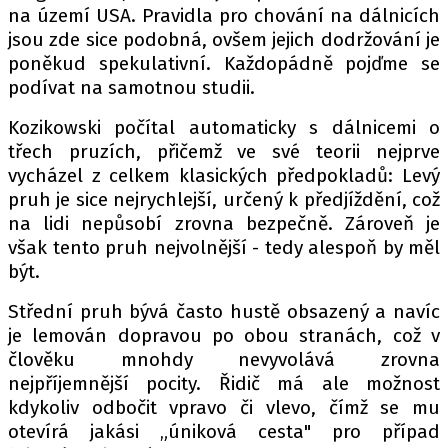
PIT LANE
na území USA. Pravidla pro chování na dálnicích
ČEŠI V AKCI
jsou zde sice podobná, ovšem jejich dodržování je
poněkud spekulativní. Každopádně pojďme se
FIA CEZ & POHÁRY
podívat na samotnou studii.
MEZINÁRODNÍ SCÉNA
Kozikowski počítal automaticky s dálnicemi o
třech pruzích, přičemž ve své teorii nejprve
SLEDUJTE NÁS NA
|
vycházel z celkem klasických předpokladů: Levý
pruh je sice nejrychlejší, určený k předjíždění, což
Máte příběh, fotku nebo video?
na lidi nepůsobí zrovna bezpečně. Zároveň je
však tento pruh nejvolnější - tedy alespoň by měl
Pošlete e-mail na autoroad.cz
být.
Střední pruh bývá často hustě obsazený a navíc
ETICKÝ KODEX
je lemován dopravou po obou stranách, což v
KONTAKT
člověku mnohdy nevyvolává zrovna
VYDAVATEL
nejpříjemnější pocity. Řidič má ale možnost
INZERCE
kdykoliv odbočit vpravo či vlevo, čímž se mu
otevírá jakási „úniková cesta" pro případ
OSOBNÍ ÚDAJE / COOKIES