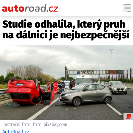
Studie odhalila, který pruh
AUTA
na dálnici je nejbezpečnější
TESTY AUT
NOVINKY
EKO
SPY
HISTORIE
ZAJÍMAVOSTI
TECHNIKA
EKONOMIKA
ČESKÝ TRH
TUNING
Ilustrační foto, foto: pixabay.com
PROFI
AutoRoad.cz