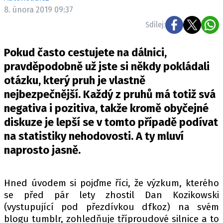
ELEKTRO
8. února 2019 09:37
Sdílej:
NOVINKY ZE SVĚTA EV
TESTY ELEKTROMOBILŮ
Pokud často cestujete na dálnici,
TRH S ELEKTROMOBILY
pravděpodobně už jste si někdy pokládali
otázku, který pruh je vlastně
RALLY
nejbezpečnější. Každý z pruhů má totiž svá
OSTATNÍ
negativa i pozitiva, takže kromě obyčejné
TISKOVKY
diskuze je lepší se v tomto případě podívat
na statistiky nehodovosti. A ty mluví
ROZHOVORY
naprosto jasně.
DAKAR
Z DOMOVA
ZE SVĚTA
Hned úvodem si pojďme říci, že výzkum, kterého
se před pár lety zhostil Dan Kozikowski
MOTORSPORT
(vystupující pod přezdívkou dfkoz) na svém
blogu tumblr, zohledňuje tříproudové silnice a to