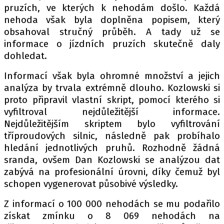
pruzích, ve kterých k nehodám došlo. Každá
nehoda však byla doplněna popisem, který
obsahoval stručný průběh. A tady už se
informace o jízdních pruzích skutečně daly
dohledat.
Informací však byla ohromné množství a jejich
analýza by trvala extrémně dlouho. Kozlowski si
proto připravil vlastní skript, pomocí kterého si
vyfiltroval nejdůležitější informace.
Nejdůležitějším skriptem bylo vyfiltrování
tříproudových silnic, následně pak probíhalo
hledání jednotlivých pruhů. Rozhodně žádná
sranda, ovšem Dan Kozlowski se analýzou dat
zabývá na profesionální úrovni, díky čemuž byl
schopen vygenerovat působivé výsledky.
Z informací o 100 000 nehodách se mu podařilo
získat zmínku o 8 069 nehodách na