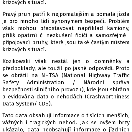
krizových situací.
Pravý pruh patří k nejpomalejším a pomalá jízda
je pro mnoho lidí synonymem bezpečí. Problém
Provozovatelem serveru autoroad.cz je
však mohou představovat například kamiony,
INCORP MEDIA GROUP s.r.o., IČ: 118 23 054
příliš opatrní či nezkušení řidiči a samozřejmě i
připojovací pruhy, které jsou také častým místem
krizových situací.
Kozikowski však nestál jen o domněnky a
předpoklady, ale toužil po jasné odpovědi. Proto
se obrátil na NHTSA (National Highway Traffic
Safety Administration / Národní správa
bezpečnosti silničního provozu), kde jsou sbírána
a evidována data o nehodách (Crashworthiness
Data System/ CDS).
Tato data obsahují informace o tisících menších,
vážných i tragických nehod. Jak se ovšem brzy
ukázalo, data neobsahují informace o jízdních