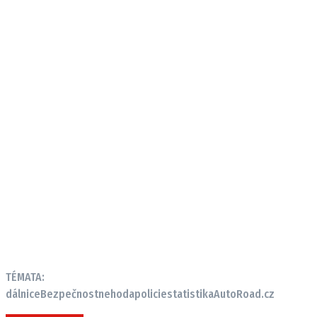
TÉMATA:
dálnice
Bezpečnost
nehoda
policie
statistika
AutoRoad.cz