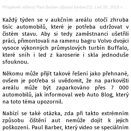
Příspěvek sdílený Paul Barber (@paul.barber21), Led 20, 2019 v 7:48 PST
Každý týden se v aukčním areálu otočí zhruba
Provozovatelem serveru autoroad.cz je
tisíc automobilů, které je potřeba udržovat v
INCORP MEDIA GROUP s.r.o., IČ: 118 23 054
čistém stavu. Aby si tedy zaměstnanci ušetřili
práci, přimontovali na ramenu bagru Volvo dvojici
vysoce výkonných průmyslových turbín Buffalo,
které sníh i led z karoserie i skla jednoduše
sfouknou.
Někomu může přijít takové řešení jako přehnané,
ovšem je potřeba si uvědomit, že na parkovišti
areálu může být zaparkováno přes 7 000
automobilů, jak informoval web Auto Blog, který
na toto téma upozornil.
Nabízí se také otázka, zda při takto extrémním
způsobu čištění aut nemůže dojít k jejich
poškození. Paul Barber, který video se speciálním