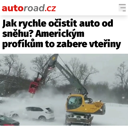
Jak rychle očistit auto od
AUTA
sněhu? Americkým
TESTY AUT
profíkům to zabere vteřiny
NOVINKY
EKO
SPY
HISTORIE
ZAJÍMAVOSTI
TECHNIKA
EKONOMIKA
ČESKÝ TRH
TUNING
PROFI