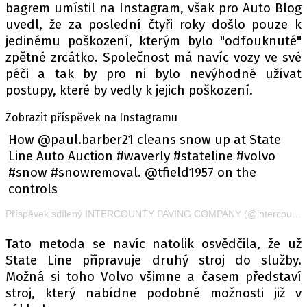
bagrem umístil na Instagram, však pro Auto Blog
uvedl, že za poslední čtyři roky došlo pouze k
jedinému poškození, kterým bylo "odfouknuté"
zpětné zrcátko. Společnost má navíc vozy ve své
péči a tak by pro ni bylo nevýhodné užívat
postupy, které by vedly k jejich poškození.
Zobrazit příspěvek na Instagramu
How @paul.barber21 cleans snow up at State
Line Auto Auction #waverly #stateline #volvo
#snow #snowremoval. @tfield1957 on the
controls
Příspěvek sdílený INTERCOUNTY PAVING COMPANY (@intercountypaving), Bře 16, 2018 v 7:11 PDT
Tato metoda se navíc natolik osvědčila, že už
State Line připravuje druhý stroj do služby.
Možná si toho Volvo všimne a časem představí
stroj, který nabídne podobné možnosti již v