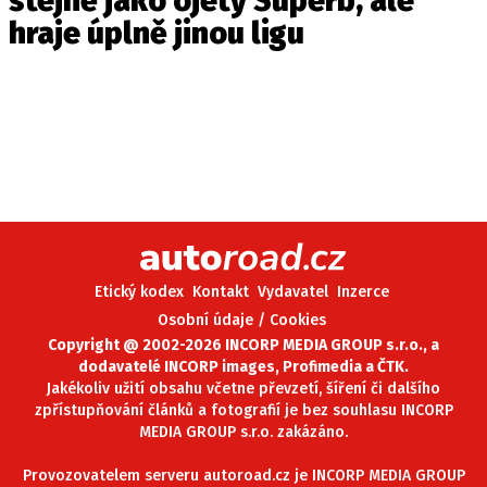
stejně jako ojetý Superb, ale
hraje úplně jinou ligu
Etický kodex
Kontakt
Vydavatel
Inzerce
Osobní údaje / Cookies
Copyright @ 2002-2026 INCORP MEDIA GROUP s.r.o., a
dodavatelé INCORP images, Profimedia a ČTK.
Jakékoliv užití obsahu včetne převzetí, šíření či dalšího
zpřístupňování článků a fotografií je bez souhlasu INCORP
MEDIA GROUP s.r.o. zakázáno.
Provozovatelem serveru autoroad.cz je INCORP MEDIA GROUP