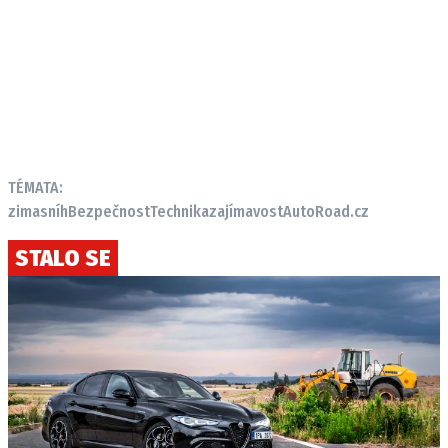
TÉMATA:
zima
sníh
Bezpečnost
Technika
zajímavost
AutoRoad.cz
STALO SE