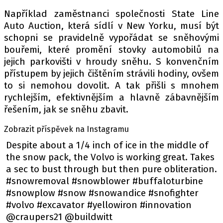
PIT LANE
Například zaměstnanci společnosti State Line
ČEŠI V AKCI
Auto Auction, která sídlí v New Yorku, musí být
FIA CEZ & POHÁRY
schopni se pravidelně vypořádat se sněhovými
MEZINÁRODNÍ SCÉNA
bouřemi, které promění stovky automobilů na
jejich parkovišti v hroudy sněhu. S konvenčním
přístupem by jejich čištěním strávili hodiny, ovšem
SLEDUJTE NÁS NA
|
to si nemohou dovolit. A tak přišli s mnohem
rychlejším, efektivnějším a hlavně zábavnějším
Máte příběh, fotku nebo video?
řešením, jak se sněhu zbavit.
Pošlete e-mail na autoroad.cz
Zobrazit příspěvek na Instagramu
Despite about a 1/4 inch of ice in the middle of
the snow pack, the Volvo is working great. Takes
ETICKÝ KODEX
a sec to bust through but then pure obliteration.
KONTAKT
#snowremoval #snowblower #buffaloturbine
VYDAVATEL
#snowplow #snow #snowandice #snofighter
INZERCE
#volvo #excavator #yellowiron #innovation
@craupers21 @buildwitt
OSOBNÍ ÚDAJE / COOKIES