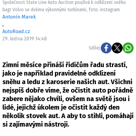
Společnost State Line Auto Auction používá k odklízení sněhu
ELEKTRO
bagr Volvo se dvěma výkonnými turbínami, foto: instagram
Antonín Marek
NOVINKY ZE SVĚTA EV
,
TESTY ELEKTROMOBILŮ
AutoRoad.cz
TRH S ELEKTROMOBILY
29. ledna 2019 14:48
Sdílej:
RALLY
Zimní měsíce přináší řidičům řadu strastí,
OSTATNÍ
jako je například pravidelné odklízení
TISKOVKY
sněhu a ledu z karoserie našich aut. Všichni
ROZHOVORY
nejspíš dobře víme, že očistit auto pořádně
DAKAR
zabere nějako chvíli, ovšem na světě jsou i
Z DOMOVA
lidé, jejichž úkolem je očistit každý den
ZE SVĚTA
několik stovek aut. A aby to stihli, pomáhají
MOTORSPORT
si zajímavými nástroji.