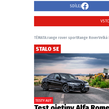
SDÍLEJ
VSTO
TÉMATA:
range rover sport
Range Rover
Velká
STALO SE
TESTY AUT
Test ojetiny Alfa Rom