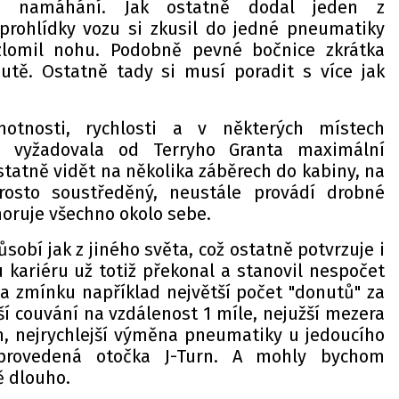
ní namáhání. Jak ostatně dodal jeden z
rohlídky vozu si zkusil do jedné pneumatiky
zlomil nohu. Podobně pevné bočnice zkrátka
utě. Ostatně tady si musí poradit s více jak
otnosti, rychlosti a v některých místech
 vyžadovala od Terryho Granta maximální
statně vidět na několika záběrech do kabiny, na
rosto soustředěný, neustále provádí drobné
noruje všechno okolo sebe.
sobí jak z jiného světa, což ostatně potvrzuje i
u kariéru už totiž překonal a stanovil nespočet
 za zmínku například největší počet "donutů" za
ší couvání na vzdálenost 1 míle, nejužší mezera
h, nejrychlejší výměna pneumatiky u jedoucího
provedená otočka J-Turn. A mohly bychom
ě dlouho.