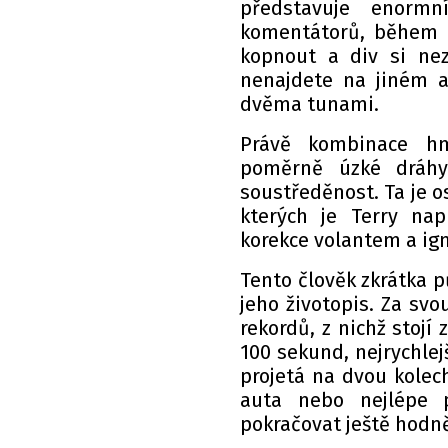
představuje enorm
komentátorů, během p
kopnout a div si ne
nenajdete na jiném a
dvěma tunami.
Právě kombinace hm
poměrně úzké dráhy
soustředěnost. Ta je o
kterých je Terry nap
korekce volantem a ig
Tento člověk zkrátka pů
jeho životopis. Za svo
rekordů, z nichž stojí
100 sekund, nejrychlej
projetá na dvou kolec
auta nebo nejlépe 
pokračovat ještě hodn