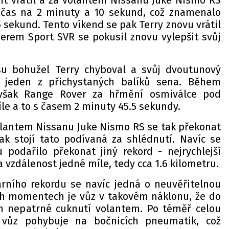
ant vrátil a za volantem Nissanu Juke Nismo RS
í čas na 2 minuty a 10 sekund, což znamenalo
sekund. Tento víkend se pak Terry znovu vrátil
erem Sport SVR se pokusil znovu vylepšit svůj
u bohužel Terry chyboval a svůj dvoutunový
 jeden z přichystaných balíků sena. Během
však Range Rover za hřmění osmiválce pod
íle a to s časem 2 minuty 45.5 sekundy.
lantem Nissanu Juke Nismo RS se tak překonat
ak stojí tato podívaná za shlédnutí. Navíc se
podařilo překonat jiný rekord - nejrychlejší
a vzdálenost jedné míle, tedy cca 1.6 kilometru.
rního rekordu se navíc jedná o neuvěřitelnou
ch momentech je vůz v takovém náklonu, že do
n nepatrné cuknutí volantem. Po téměř celou
 vůz pohybuje na bočnicích pneumatik, což