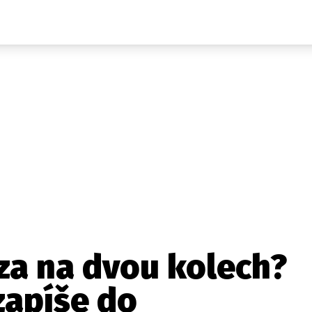
Auta
Elektro
Rally
Motorsport
Testy aut
Novinky ze světa EV
Ostatní
Pit Lane
Novinky
Testy elektromobilů
Tiskovky
Češi v akci
Eko
Trh s elektromobily
Rozhovory
FIA CEZ & Poháry
Spy
Dakar
Mezinárodní scéna
Historie
Z domova
Zajímavosti
Ze světa
Technika
Ekonomika
za na dvou kolech?
Český trh
zapíše do
Tuning
Profi