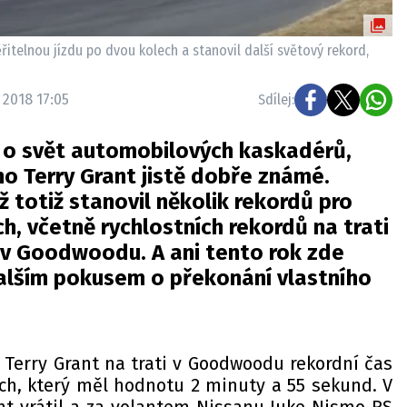
itelnou jízdu po dvou kolech a stanovil další světový rekord,
 2018 17:05
Sdílej:
 o svět automobilových kaskadérů,
o Terry Grant jistě dobře známé.
ž totiž stanovil několik rekordů pro
ch, včetně rychlostních rekordů na trati
i v Goodwoodu. A ani tento rok zde
alším pokusem o překonání vlastního
il Terry Grant na trati v Goodwoodu rekordní čas
ech, který měl hodnotu 2 minuty a 55 sekund. V