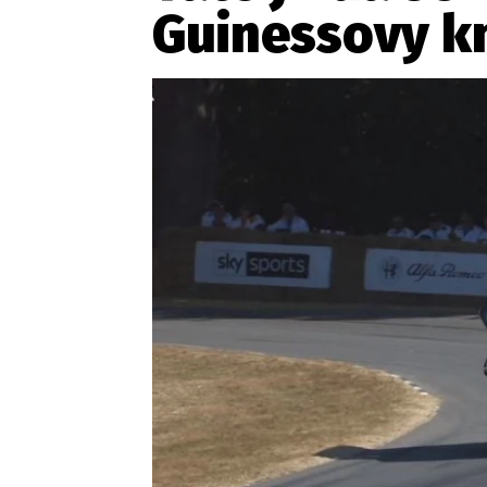
Guinessovy k
Etický kodex
Kontakt
V
Provozovatelem serveru 