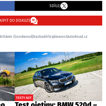
SDÍLEJ
UPIT DO DISKUZE
 Británie (Goodwood)
Kaskadéři
zajímavost
AutoRoad.cz
TESTY AUT
eo
Test ojetiny: BMW 520d –