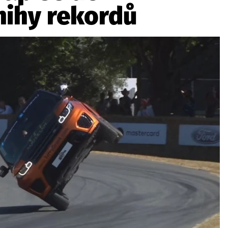
nihy rekordů
ydavatel
Inzerce
Osobní údaje / Cookies
autoroad.cz je INCORP MEDIA GROUP s.r.o., IČ: 118 23 054