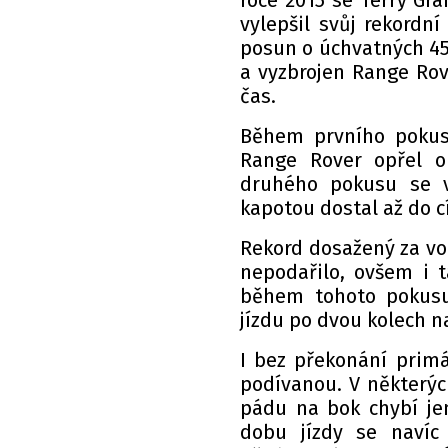
roce 2015 se Terry Gr
vylepšil svůj rekordn
posun o úchvatných 45 
a vyzbrojen Range Rov
čas.
Během prvního pokus
Range Rover opřel o
druhého pokusu se 
kapotou dostal až do c
Rekord dosažený za vo
nepodařilo, ovšem i t
během tohoto pokusu 
jízdu po dvou kolech n
I bez překonání primá
podívanou. V některý
pádu na bok chybí je
dobu jízdy se navíc