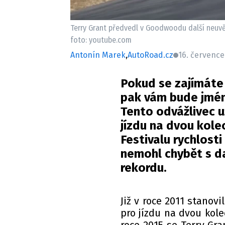
Terry Grant předvedl v Goodwoodu další neuvěř
foto: youtube.com
Antonín Marek
,
AutoRoad.cz
16. července
Pokud se zajímáte
pak vám bude jmén
Tento odvážlivec u
jízdu na dvou kole
Festivalu rychlost
nemohl chybět s d
rekordu.
Již v roce 2011 stanov
pro jízdu na dvou kol