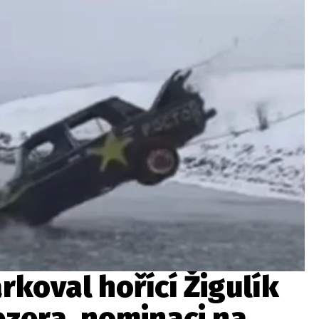
ydavatel
Inzerce
Osobní údaje / Cookies
autoroad.cz je INCORP MEDIA GROUP s.r.o., IČ: 118 23 054
rkoval hořící Žigulík
ezera, nominaci na