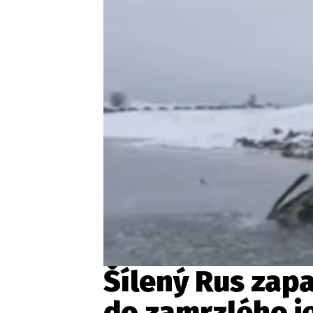
Etický kodex
Kontakt
V
Provozovatelem serveru 
Šílený Rus zapa
do zamrzlého j