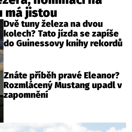
 má jistou
Dvě tuny železa na dvou
kolech? Tato jízda se zapíše
do Guinessovy knihy rekordů
Znáte příběh pravé Eleanor?
Rozmlácený Mustang upadl v
zapomnění