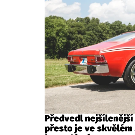
Předvedl nejšílenějš
přesto je ve skvělém