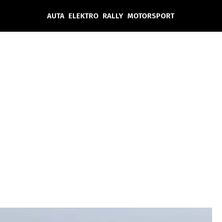
AUTA
ELEKTRO
RALLY
MOTORSPORT
Auta
Elektro
Rally
Motorsport
Testy aut
Novinky ze světa EV
Ostatní
Pit Lane
Novinky
Testy elektromobilů
Tiskovky
Češi v akci
Eko
Trh s elektromobily
Rozhovory
FIA CEZ & Poháry
Spy
Dakar
Mezinárodní scéna
Historie
Z domova
Zajímavosti
Ze světa
Technika
Ekonomika
Český trh
Tuning
Profi