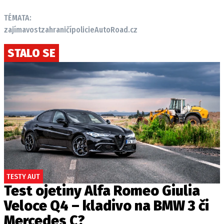
TÉMATA:
zajímavost
zahraničí
policie
AutoRoad.cz
STALO SE
TESTY AUT
Test ojetiny Alfa Romeo Giulia
Veloce Q4 – kladivo na BMW 3 či
Mercedes C?