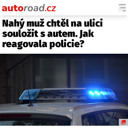
Nahý muž chtěl na ulici
AUTA
souložit s autem. Jak
TESTY AUT
reagovala policie?
NOVINKY
EKO
SPY
HISTORIE
ZAJÍMAVOSTI
TECHNIKA
EKONOMIKA
ČESKÝ TRH
TUNING
PROFI