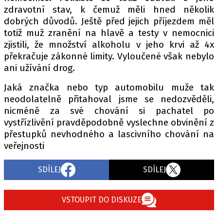
zdravotní stav, k čemuž měli hned několik
dobrých důvodů. Ještě před jejich příjezdem měl
totiž muž zranění na hlavě a testy v nemocnici
Provozovatelem serveru autoroad.cz je
zjistili, že množství alkoholu v jeho krvi až 4x
INCORP MEDIA GROUP s.r.o., IČ: 118 23 054
překračuje zákonné limity. Vyloučené však nebylo
ani užívání drog.
Jaká značka nebo typ automobilu muže tak
neodolatelně přitahoval jsme se nedozvěděli,
nicméně za své chování si pachatel po
vystřízlivění pravděpodobně vyslechne obvinění z
přestupků nevhodného a lascivního chování na
veřejnosti
SDÍLEJ
SDÍLEJ
VSTOUPIT DO DISKUZE