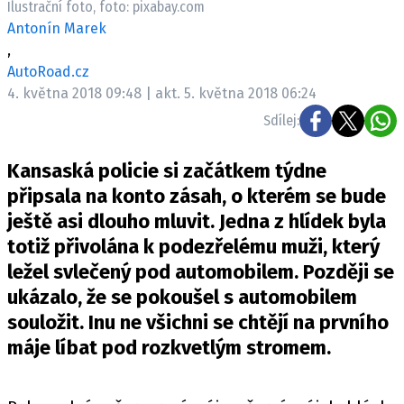
Ilustrační foto, foto: pixabay.com
ELEKTRO
Antonín Marek
,
NOVINKY ZE SVĚTA EV
AutoRoad.cz
TESTY ELEKTROMOBILŮ
4. května 2018 09:48 | akt. 5. května 2018 06:24
TRH S ELEKTROMOBILY
Sdílej:
RALLY
Kansaská policie si začátkem týdne
OSTATNÍ
připsala na konto zásah, o kterém se bude
TISKOVKY
ještě asi dlouho mluvit. Jedna z hlídek byla
totiž přivolána k podezřelému muži, který
ROZHOVORY
ležel svlečený pod automobilem. Později se
DAKAR
ukázalo, že se pokoušel s automobilem
Z DOMOVA
souložit. Inu ne všichni se chtějí na prvního
ZE SVĚTA
máje líbat pod rozkvetlým stromem.
MOTORSPORT