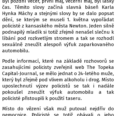
Byl pozdní večer, první máj, večerní máj, byl lásky
PIT LANE
čas. Těmito slovy začíná slavná báseň Karla
ČEŠI V AKCI
Hynka Máchy a stejnými slovy by se dalo popsat
FIA CEZ & POHÁRY
dění, se kterým se museli 1. května vypořádat
MEZINÁRODNÍ SCÉNA
policisté z kansaského města Newton. Jeden silně
podnapilý mladík si totiž zřejmě nenašel slečnu k
líbání pod rozkvetlým stromem a tak se rozhodl
SLEDUJTE NÁS NA
|
sexuálně zneužít alespoň výfuk zaparkovaného
automobilu.
Máte příběh, fotku nebo video?
Podle informací, které na základě rozhovorů se
Pošlete e-mail na autoroad.cz
zasahujícími policisty zveřejnil web The Topeka
Capital-Journal, se mělo jednat o 24-letého muže,
který byl zřejmě pod vlivem alkoholu i drog. Místo
ETICKÝ KODEX
uposlechnutí výzev policistů se tak i nadále
KONTAKT
pokoušel zneužít výfuk automobilu a tak
VYDAVATEL
policisté přistoupili k použití taseru.
INZERCE
Místo do vězení však muž putoval nejdřív do
OSOBNÍ ÚDAJE / COOKIES
nemocnice. Policisté se totiž obávali o jeho