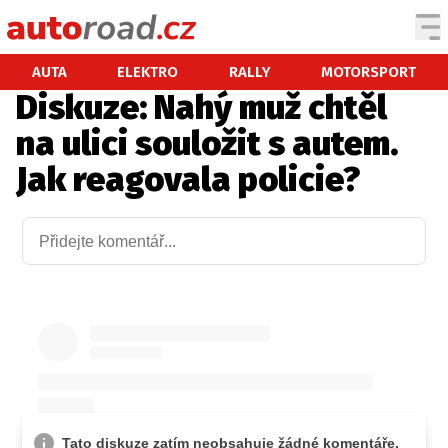
AUTA
AUTA
ELEKTRO
RALLY
MOTORSPORT
Diskuze: Nahý muž chtěl
TESTY AUT
na ulici souložit s autem.
NOVINKY
Jak reagovala policie?
EKO
SPY
HISTORIE
ZAJÍMAVOSTI
TECHNIKA
EKONOMIKA
ČESKÝ TRH
TUNING
PROFI