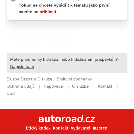
ELEKTRO
NOVINKY ZE SVĚTA EV
TESTY ELEKTROMOBILŮ
TRH S ELEKTROMOBILY
RALLY
OSTATNÍ
TISKOVKY
ROZHOVORY
DAKAR
Z DOMOVA
ZE SVĚTA
MOTORSPORT
Etický kodex
Kontakt
Vydavatel
Inzerce